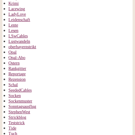
Krimi
Lacewing
LadyLove
Leidenschaft
Lente
Lesen
LSwCables
Lustwandeln
oberbayernstrikt
Opal
Opal-Abo
Ostern
Rankgitter
Reportage
Rezension
Schal
SeededCables
Socken
Sockenmuster
Sonntagsausflug
StephenWest
Strickblog
Teststrick
Tide
Tuch