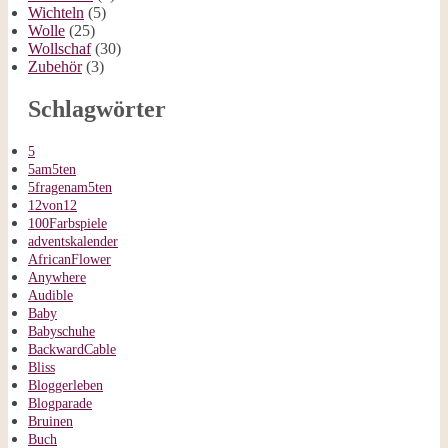
Wichteln
(5)
Wolle
(25)
Wollschaf
(30)
Zubehör
(3)
Schlagwörter
5
5am5ten
5fragenam5ten
12von12
100Farbspiele
adventskalender
AfricanFlower
Anywhere
Audible
Baby
Babyschuhe
BackwardCable
Bliss
Bloggerleben
Blogparade
Bruinen
Buch