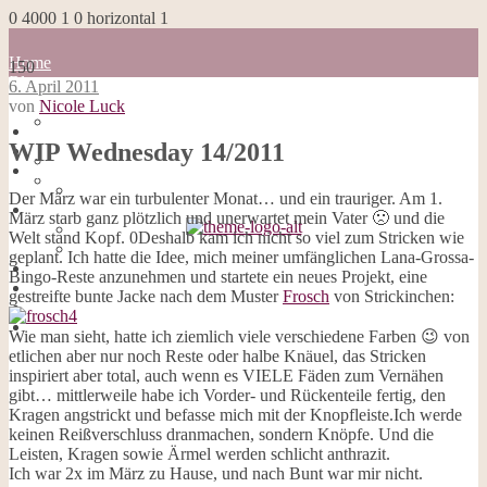
0
4000
1
0
horizontal
1
Home
150
Blog
6. April 2011
about me
von
Nicole Luck
100 Dinge
Home
Impressum
WIP Wednesday 14/2011
Blog
Datenschutzerklärung
about me
Cookies
100 Dinge
Der März war ein turbulenter Monat… und ein trauriger. Am 1.
Galerie
Impressum
März starb ganz plötzlich und unerwartet mein Vater 🙁 und die
Opal-Abos
Datenschutzerklärung
Welt stand Kopf. 0Deshalb kam ich nicht so viel zum Stricken wie
Strickblogs
Cookies
geplant. Ich hatte die Idee, mich meiner umfänglichen Lana-Grossa-
Hörbücher
Galerie
Bingo-Reste anzunehmen und startete ein neues Projekt, eine
Opal-Abos
gestreifte bunte Jacke nach dem Muster
Frosch
von Strickinchen:
Strickblogs
Hörbücher
Wie man sieht, hatte ich ziemlich viele verschiedene Farben 😉 von
etlichen aber nur noch Reste oder halbe Knäuel, das Stricken
inspiriert aber total, auch wenn es VIELE Fäden zum Vernähen
gibt… mittlerweile habe ich Vorder- und Rückenteile fertig, den
Kragen angstrickt und befasse mich mit der Knopfleiste.Ich werde
keinen Reißverschluss dranmachen, sondern Knöpfe. Und die
Leisten, Kragen sowie Ärmel werden schlicht anthrazit.
Ich war 2x im März zu Hause, und nach Bunt war mir nicht.