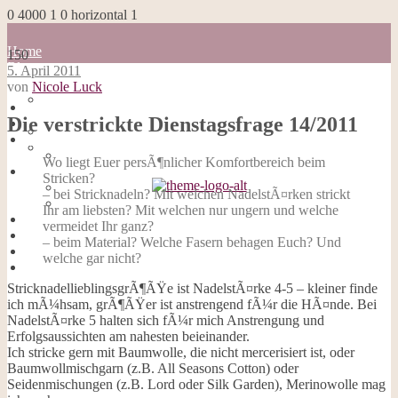
0
4000
1
0
horizontal
1
Home
150
Blog
5. April 2011
about me
von
Nicole Luck
100 Dinge
Home
Impressum
Die verstrickte Dienstagsfrage 14/2011
Blog
Datenschutzerklärung
about me
Cookies
100 Dinge
Wo liegt Euer persÃ¶nlicher Komfortbereich beim
Galerie
Impressum
Stricken?
Opal-Abos
Datenschutzerklärung
– bei Stricknadeln? Mit welchen NadelstÃ¤rken strickt
Strickblogs
Cookies
Ihr am liebsten? Mit welchen nur ungern und welche
Hörbücher
Galerie
vermeidet Ihr ganz?
Opal-Abos
– beim Material? Welche Fasern behagen Euch? Und
Strickblogs
welche gar nicht?
Hörbücher
StricknadellieblingsgrÃ¶ÃŸe ist NadelstÃ¤rke 4-5 – kleiner finde
ich mÃ¼hsam, grÃ¶ÃŸer ist anstrengend fÃ¼r die HÃ¤nde. Bei
NadelstÃ¤rke 5 halten sich fÃ¼r mich Anstrengung und
Erfolgsaussichten am nahesten beieinander.
Ich stricke gern mit Baumwolle, die nicht mercerisiert ist, oder
Baumwollmischgarn (z.B. All Seasons Cotton) oder
Seidenmischungen (z.B. Lord oder Silk Garden), Merinowolle mag