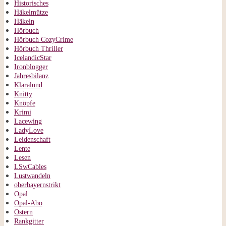
Historisches
Häkelmütze
Häkeln
Hörbuch
Hörbuch CozyCrime
Hörbuch Thriller
IcelandicStar
Ironblogger
Jahresbilanz
Klaralund
Knitty
Knöpfe
Krimi
Lacewing
LadyLove
Leidenschaft
Lente
Lesen
LSwCables
Lustwandeln
oberbayernstrikt
Opal
Opal-Abo
Ostern
Rankgitter