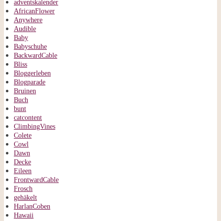
adventskalender
AfricanFlower
Anywhere
Audible
Baby
Babyschuhe
BackwardCable
Bliss
Bloggerleben
Blogparade
Bruinen
Buch
bunt
catcontent
ClimbingVines
Colete
Cowl
Dawn
Decke
Eileen
FrontwardCable
Frosch
gehäkelt
HarlanCoben
Hawaii