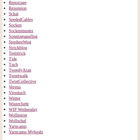
Reportage
Rezension
Schal
SeededCables
Socken
Sockenmuster
Sonntagsausflug
StephenWest
Strickblog
Teststrick
Tide
Tuch
TweedyAran
Tweetwalk
TwistCollective
Verena
Virustuch
Winter
Winterlight
WIP Wednesday
Wollmeise
Wollschaf
Yarncamp
Yarncamp Myboshi