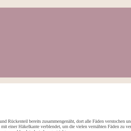
r- und Rückenteil bereits zusammengenäht, dort alle Fäden verstochen u
ch mit einer Häkelkante verblendet, um die vielen vernähten Fäden zu 