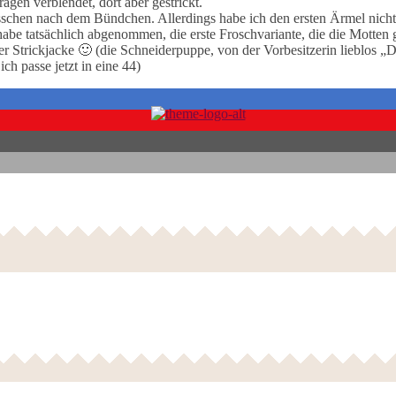
gen verblendet, dort aber gestrickt.
bisschen nach dem Bündchen. Allerdings habe ich den ersten Ärmel nicht
h habe tatsächlich abgenommen, die erste Froschvariante, die die Motten
iner Strickjacke 🙂 (die Schneiderpuppe, von der Vorbesitzerin lieblos „
ch passe jetzt in eine 44)
Follow