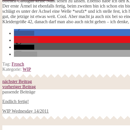
offenen Cardigan keine Naht sehen zu lassen. Ebenso habe ich den Kra
Galerie
Der erste Ärmel ist ebenfalls fertig, beim zweiten bin ich schon ein 
Opal-Abos
schlägt es unter der Achsel eine Welle *seufz* und ich stelle fest, ic
Strickblogs
gut, die jetzige ist etwas weit. Cool. Aber macht ja auch nix bei so e
Hörbücher
Kleidergröße 42, danach darf man also auch nicht gehen – ich denke, i
teilen
merken
teilen
E-Mail
Tag:
Frosch
Kategorie:
WIP
nächster Beitrag
vorheriger Beitrag
passende Beiträge
Endlich fertig!
WIP Wednesday 14/2011