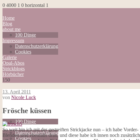
0
4000
1
0
horizontal
1
Home
Blog
about me
100 Dinge
Impressum
Datenschutzerklärung
Cookies
Galerie
Opal-Abos
Strickblogs
Hörbücher
150
13. April 2011
von
Nicole Luck
Home
Frösche küssen
Blog
about me
100 Dinge
Impressum
So weit bin ich mit der gestreiften Strickjacke nun – ich habe Vorde
Datenschutzerklärung
Blenden sind ebenfalls dran, und diese habe ich innen noch zusätzli
Cookies