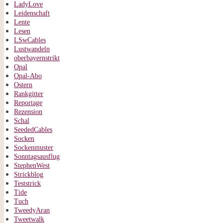
LadyLove
Leidenschaft
Lente
Lesen
LSwCables
Lustwandeln
oberbayernstrikt
Opal
Opal-Abo
Ostern
Rankgitter
Reportage
Rezension
Schal
SeededCables
Socken
Sockenmuster
Sonntagsausflug
StephenWest
Strickblog
Teststrick
Tide
Tuch
TweedyAran
Tweetwalk