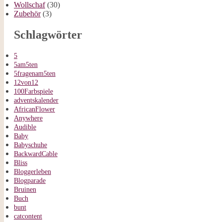
Wollschaf
(30)
Zubehör
(3)
Schlagwörter
5
5am5ten
5fragenam5ten
12von12
100Farbspiele
adventskalender
AfricanFlower
Anywhere
Audible
Baby
Babyschuhe
BackwardCable
Bliss
Bloggerleben
Blogparade
Bruinen
Buch
bunt
catcontent