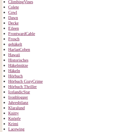
ClimbingVines
Colete
Cowl
Dawn
Decke
Eileen
FrontwardCable
Frosch
gehäkelt
HarlanCoben
Hawaii
Historisches
Häkelmütze
Häkeln
Hörbuch
Hörbuch CozyCrime
Hörbuch Thriller
IcelandicStar
Ironblogger
Jahresbilanz
Klaralund
Knitty
Knöpfe
Krimi
Lacewing