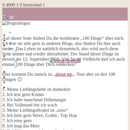
0
4000
1
0
horizontal
1
Home
150
Blog
about me
100 Dinge
100 Dinge
Home
Impressum
Auf dieser Seite findest Du die berühmten „100 Dinge“ über mich.
Blog
Datenschutzerklärung
Ich lese sie sehr gern in anderen Blogs, also findest Du hier auch
about me
Cookies
meine. Das Leben ist natürlich dynamisch, also wird auch diese
100 Dinge
Galerie
Seite immer mal wieder überarbeitet. Der Stand dieser Dinge ist
Impressum
Opal-Abos
derzeit der 12. September 2016. Viel Spaß! Vielleicht darf ich auch
Datenschutzerklärung
Strickblogs
einmal 100 Dinge über Dich entdecken?
Cookies
Hörbücher
Galerie
Hier kommst Du zurück zu „
about me
„. Nun aber zu den 100
Opal-Abos
Dingen 🙂
Strickblogs
Hörbücher
1. Meine Lieblingsfarbe ist dunkelrot
2. Ich lese gern Krimis
3. Ich habe manchmal Höhenangst
4. Bei Vollmond bin ich wach
5. Meine Lieblingsfloskel ist „sooo“
6. Ich höre gern Wave, Gothic, Trip Hop
7. Ich reise gern
8. Ich mag das Meer