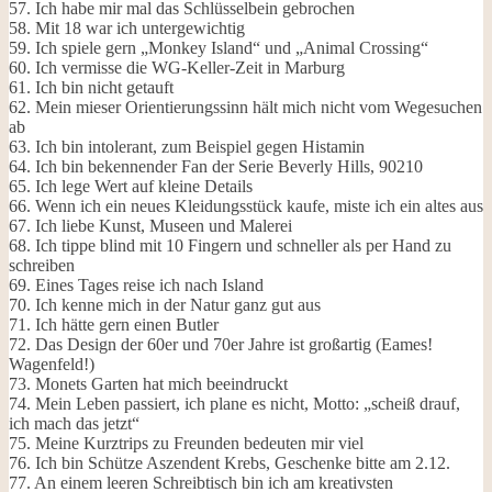
57. Ich habe mir mal das Schlüsselbein gebrochen
58. Mit 18 war ich untergewichtig
59. Ich spiele gern „Monkey Island“ und „Animal Crossing“
60. Ich vermisse die WG-Keller-Zeit in Marburg
61. Ich bin nicht getauft
62. Mein mieser Orientierungssinn hält mich nicht vom Wegesuchen
ab
63. Ich bin intolerant, zum Beispiel gegen Histamin
64. Ich bin bekennender Fan der Serie Beverly Hills, 90210
65. Ich lege Wert auf kleine Details
66. Wenn ich ein neues Kleidungsstück kaufe, miste ich ein altes aus
67. Ich liebe Kunst, Museen und Malerei
68. Ich tippe blind mit 10 Fingern und schneller als per Hand zu
schreiben
69. Eines Tages reise ich nach Island
70. Ich kenne mich in der Natur ganz gut aus
71. Ich hätte gern einen Butler
72. Das Design der 60er und 70er Jahre ist großartig (Eames!
Wagenfeld!)
73. Monets Garten hat mich beeindruckt
74. Mein Leben passiert, ich plane es nicht, Motto: „scheiß drauf,
ich mach das jetzt“
75. Meine Kurztrips zu Freunden bedeuten mir viel
76. Ich bin Schütze Aszendent Krebs, Geschenke bitte am 2.12.
77. An einem leeren Schreibtisch bin ich am kreativsten