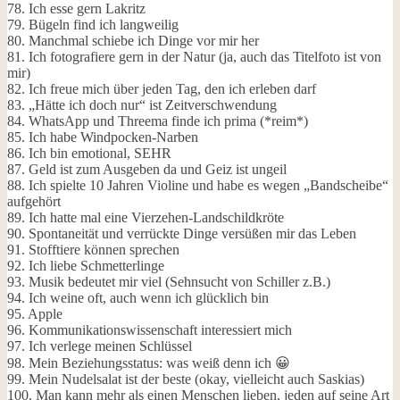
78. Ich esse gern Lakritz
79. Bügeln find ich langweilig
80. Manchmal schiebe ich Dinge vor mir her
81. Ich fotografiere gern in der Natur (ja, auch das Titelfoto ist von
mir)
82. Ich freue mich über jeden Tag, den ich erleben darf
83. „Hätte ich doch nur“ ist Zeitverschwendung
84. WhatsApp und Threema finde ich prima (*reim*)
85. Ich habe Windpocken-Narben
86. Ich bin emotional, SEHR
87. Geld ist zum Ausgeben da und Geiz ist ungeil
88. Ich spielte 10 Jahren Violine und habe es wegen „Bandscheibe“
aufgehört
89. Ich hatte mal eine Vierzehen-Landschildkröte
90. Spontaneität und verrückte Dinge versüßen mir das Leben
91. Stofftiere können sprechen
92. Ich liebe Schmetterlinge
93. Musik bedeutet mir viel (Sehnsucht von Schiller z.B.)
94. Ich weine oft, auch wenn ich glücklich bin
95. Apple
96. Kommunikationswissenschaft interessiert mich
97. Ich verlege meinen Schlüssel
98. Mein Beziehungsstatus: was weiß denn ich 😀
99. Mein Nudelsalat ist der beste (okay, vielleicht auch Saskias)
100. Man kann mehr als einen Menschen lieben, jeden auf seine Art