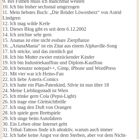
9. Bei Filmen muss ich manchmal weinen
10. Ich bin bisher sechsmal umgezogen
11. Mein liebstes Buch: „Die Brüder Löwenherz“ von Astrid
Lindgren
12. Ich mag wilde Kerle
13. Dieses Blog gibt es seit dem 6.12.2002
14. Ich zeichne sehr gern
15. Ananas ist eine nicht essbare Zierpflanze
16. „ArianaMania“ ist ein Zitat aus einem Alphaville-Song
17. Ich stricke, und das ziemlich gut
18. Ich bin Mutter zweier entzückender Kinder
19. Ich bin Industriekauffrau und Diplom-Kauffrau
20. Ich benutze notepad++, Gimp, iPhone und WordPress
21. Mit vier war ich Heino-Fan
22. Ich liebe Asterix-Comics
23. Ich hatte ein Plan-Patenkind, Silvie ist nun über 18
24. Meine Lieblingsstadt ist Wien
25. Ich trinke gern Cola (Pepsi-Light)
26. Ich trage eine Gleitsichtbrille
27. Ich mag den Duft von Orangen
28. Ich spiele gern Brettspiele
29. Ich singe beim Autofahren
30. Ein Leben ohne Internet geht
31. Tribal-Tattoos finde ich attraktiv, warum auch immer
32. Ich habe keine Angst vor dem Sterben, aber vor dem Nicht-