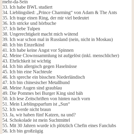
mehr-da-Sein
33. Ich habe BWL studiert
34. Lieblingslied: „Prince Charming“ von Adam & The Ants
35. Ich trage einen Ring, der mir viel bedeutet
36. Ich stricke und hörbuche
37. Ich liebe Tulpen
38. Ungerechtigkeit macht mich wütend
39. Ich war schon mal in Russland (nein, nicht in Moskau)
40. Ich bin Einzelkind
41. Ich habe keine Angst vor Spinnen
42. Meine Clownssammlung ist aufgelöst (inkl. menschlicher)
43. Ehrlichkeit ist wichtig
44. Ich bin allergisch gegen Haselnüsse
45. Ich bin eine Nachteule
46. Ich spreche ein bisschen Niederländisch
47. Ich bin chinesischer Metallhund
48. Meine Augen sind graublau
49. Die Pommes bei Burger King sind bäh
50. Ich lese Zeitschriften von hinten nach vorn
51. Mein Lieblingsparfum ist „Sun“
52. Ich werde nicht braun
53. Ja, wir haben fünf Katzen, na und?
54. Schokolade ist mein Suchtmittel
55. Mit 30 Jahren wurde ich plötzlich Chefin eines Fanclubs
56. Ich bin großzügig