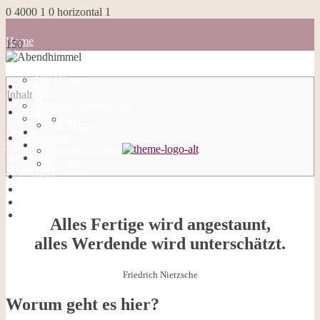
0
4000
1
0
horizontal
1
Home
150
Blog
about me
about me
100 Dinge
Home
Impressum
Inhalt
Blog
Datenschutzerklärung
about me
Cookies
100 Dinge
Galerie
Impressum
Opal-Abos
Datenschutzerklärung
Strickblogs
Cookies
Hörbücher
Galerie
Opal-Abos
Strickblogs
Hörbücher
Alles Fertige wird angestaunt,
alles Werdende wird unterschätzt.
Friedrich Nietzsche
Worum geht es hier?