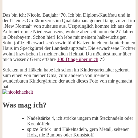
Das bin ich: Nicole, Baujahr ’70. Ich bin Diplom-Kauffrau und in
der IT eines Großkonzerns im Qualitätsmanagement tätig, zurzeit im
„New Normal“ von zuhause aus. Ursprünglich komme ich aus der
Autometropole Niedersachsens, wohne aber seit nunmehr 27 Jahren
in Oberbayern. Schön hier! Ich lebe mit meinem halbwüchsigen
Sohn (offiziell erwachsen) sowie fünf Katzen in einem kunterbunten
Haus im Speckgürtel der Landeshauptstadt. Die erwachsene Tochter
wohnt inzwischen in meiner alten Heimat. Du möchtest mehr über
mich wissen? Gern: erfahre
100 Dinge über mich
🙂
Stricken und Häkeln habe ich schon im Kindergartenalter gelernt,
zum einen von meiner Oma, zum anderen von meinem
wunderbaren Kindergärtner, der auch dieses Foto von mir gemacht
hat:
Was mag ich?
Nadelstärke 4, ich stricke ungern mit Stecknadeln oder
Kochlöffeln
spitze Strick- und Häkelnadeln, gern Metall, seltener
Holz, nie Bambus oder Kunststoff