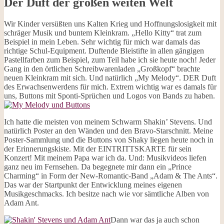
Der Duft der großen weiten Welt
Wir Kinder versüßten uns Kalten Krieg und Hoffnungslosigkeit mit
schräger Musik und buntem Kleinkram. „Hello Kitty“ trat zum
Beispiel in mein Leben. Sehr wichtig für mich war damals das
richtige Schul-Equipment. Duftende Bleistifte in allen gängigen
Pastellfarben zum Beispiel, zum Teil habe ich sie heute noch! Jeder
Gang in den örtlichen Schreibwarenladen „Großkopf“ brachte
neuen Kleinkram mit sich. Und natürlich „My Melody“. DER Duft
des Erwachsenwerdens für mich. Extrem wichtig war es damals für
uns, Buttons mit Sponti-Sprüchen und Logos von Bands zu haben.
Ich hatte die meisten von meinem Schwarm Shakin’ Stevens. Und
natürlich Poster an den Wänden und den Bravo-Starschnitt. Meine
Poster-Sammlung und die Buttons von Shaky liegen heute noch in
der Erinnerungskiste. Mit der EINTRITTSKARTE für sein
Konzert! Mit meinem Papa war ich da. Und: Musikvideos liefen
ganz neu im Fernsehen. Da begegnete mir dann ein „Prince
Charming“ in Form der New-Romantic-Band „Adam & The Ants“.
Das war der Startpunkt der Entwicklung meines eigenen
Musikgeschmacks. Ich besitze nach wie vor sämtliche Alben von
Adam Ant.
Dann war das ja auch schon