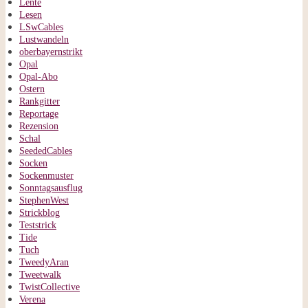
Lente
Lesen
LSwCables
Lustwandeln
oberbayernstrikt
Opal
Opal-Abo
Ostern
Rankgitter
Reportage
Rezension
Schal
SeededCables
Socken
Sockenmuster
Sonntagsausflug
StephenWest
Strickblog
Teststrick
Tide
Tuch
TweedyAran
Tweetwalk
TwistCollective
Verena