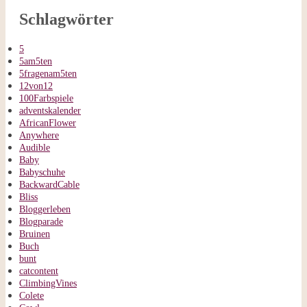
Schlagwörter
5
5am5ten
5fragenam5ten
12von12
100Farbspiele
adventskalender
AfricanFlower
Anywhere
Audible
Baby
Babyschuhe
BackwardCable
Bliss
Bloggerleben
Blogparade
Bruinen
Buch
bunt
catcontent
ClimbingVines
Colete