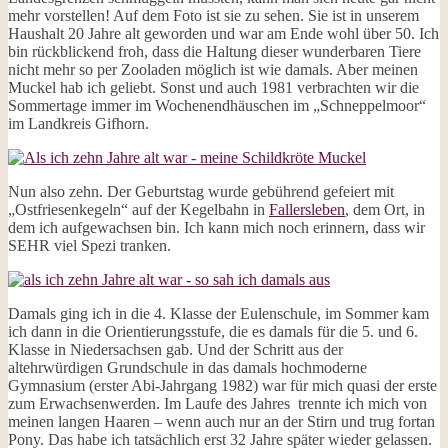
mehr vorstellen! Auf dem Foto ist sie zu sehen. Sie ist in unserem
Haushalt 20 Jahre alt geworden und war am Ende wohl über 50. Ich
bin rückblickend froh, dass die Haltung dieser wunderbaren Tiere
nicht mehr so per Zooladen möglich ist wie damals. Aber meinen
Muckel hab ich geliebt. Sonst und auch 1981 verbrachten wir die
Sommertage immer im Wochenendhäuschen im „Schneppelmoor“
im Landkreis Gifhorn.
Nun also zehn. Der Geburtstag wurde gebührend gefeiert mit
„Ostfriesenkegeln“ auf der Kegelbahn in
Fallersleben
, dem Ort, in
dem ich aufgewachsen bin. Ich kann mich noch erinnern, dass wir
SEHR viel Spezi tranken.
Damals ging ich in die 4. Klasse der Eulenschule, im Sommer kam
ich dann in die Orientierungsstufe, die es damals für die 5. und 6.
Klasse in Niedersachsen gab. Und der Schritt aus der
altehrwürdigen Grundschule in das damals hochmoderne
Gymnasium (erster Abi-Jahrgang 1982) war für mich quasi der erste
zum Erwachsenwerden. Im Laufe des Jahres trennte ich mich von
meinen langen Haaren – wenn auch nur an der Stirn und trug fortan
Pony. Das habe ich tatsächlich erst 32 Jahre später wieder gelassen.