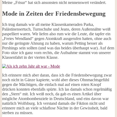
Meine „Frisur“ hat sich ansonsten nicht nennenswert verändert.
Mode in Zeiten der Friedensbewegung
Ich trug damals wie all meine Klassenkameraden Parka,
Palästinensertuch, Turnschuhe und Jeans, deren Außennähte weiß
paspelliert waren. Wir liefen also rum wie die Leute, die tapfer ein
„Freies Wendland“ gegen Atomkraft ausgerufen hatten, ohne auch
nur die geringste Ahnung zu haben, warum Petting besser als
Pershings sein sollten (und was das beides überhaupt war). Auf dem
Foto sitze ich ganz vorn rechts, die Aufnahme stammt von unserer
Klassenfahrt in der vierten Klasse.
Ich erinnere mich aber daran, dass ich die Friedensbewegung zwar
noch nicht in Gänze kapierte, wohl aber dieses Ohnmachtsgefühl
gegen die Mächtigen, die einfach mal auf einen roten Knopf
drücken konnten ebenfalls spürte. Ich las damals schon regelmäßig
den „Stern“ mit. Ich weiß noch, da gab es einen Artikel über
mögliche Atombombenziele in Deutschland, und eins davon war
natürlich Wolfsburg. Ich verstand damals die Fiktion nicht und
erinnere mich an viele schlaflose Nächte in der Gewissheit, bald
sterben zu müssen.