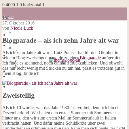
0
4000
1
0
horizontal
1
Home
150
Blog
27. Oktober 2016
about me
von
Nicole Luck
100 Dinge
Home
Impressum
Blogparade – als ich zehn Jahre alt war
Blog
Datenschutzerklärung
about me
Cookies
100 Dinge
Als ich zehn Jahre alt war – Lutz Prauser hat für den Oktober in
Galerie
Impressum
seinem Blog zwetschgenmann.de zu einer
Blogparade
aufgerufen.
Opal-Abos
Datenschutzerklärung
Ich finde es spannend, noch einmal zurückzublicken. Und obwohl
Strickblogs
Cookies
das nur recht wenig mit Stricken zu tun hat, passt es trotzdem gut in
Hörbücher
Galerie
mein Blog, finde ich.
Opal-Abos
Strickblogs
Hörbücher
Zweistellig
Als ich 10 wurde, war das Jahr 1980 fast vorbei, denn ich bin ein
Dezemberkind. Wir hatten den ersten Sommer mit Sommerzeit
hinter uns, den wir zum ersten Mal im Sommerurlaub in Italien
verbracht hatten. Und dafür meine Schildkröte über zwei
Landesgrenzen schmuggeln mussten, kann man sich heute gar nicht