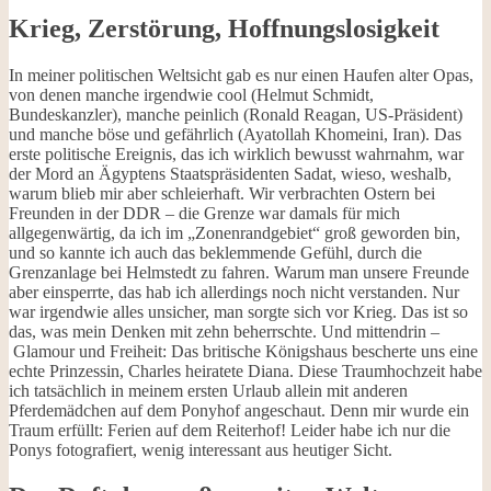
Krieg, Zerstörung, Hoffnungslosigkeit
In meiner politischen Weltsicht gab es nur einen Haufen alter Opas,
von denen manche irgendwie cool (Helmut Schmidt,
Bundeskanzler), manche peinlich (Ronald Reagan, US-Präsident)
und manche böse und gefährlich (Ayatollah Khomeini, Iran). Das
erste politische Ereignis, das ich wirklich bewusst wahrnahm, war
der Mord an Ägyptens Staatspräsidenten Sadat, wieso, weshalb,
warum blieb mir aber schleierhaft. Wir verbrachten Ostern bei
Freunden in der DDR – die Grenze war damals für mich
allgegenwärtig, da ich im „Zonenrandgebiet“ groß geworden bin,
und so kannte ich auch das beklemmende Gefühl, durch die
Grenzanlage bei Helmstedt zu fahren. Warum man unsere Freunde
aber einsperrte, das hab ich allerdings noch nicht verstanden. Nur
war irgendwie alles unsicher, man sorgte sich vor Krieg. Das ist so
das, was mein Denken mit zehn beherrschte. Und mittendrin –
Glamour und Freiheit: Das britische Königshaus bescherte uns eine
echte Prinzessin, Charles heiratete Diana. Diese Traumhochzeit habe
ich tatsächlich in meinem ersten Urlaub allein mit anderen
Pferdemädchen auf dem Ponyhof angeschaut. Denn mir wurde ein
Traum erfüllt: Ferien auf dem Reiterhof! Leider habe ich nur die
Ponys fotografiert, wenig interessant aus heutiger Sicht.