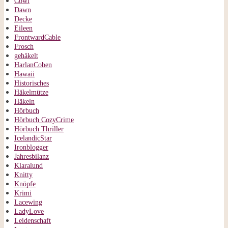
Cowl
Dawn
Decke
Eileen
FrontwardCable
Frosch
gehäkelt
HarlanCoben
Hawaii
Historisches
Häkelmütze
Häkeln
Hörbuch
Hörbuch CozyCrime
Hörbuch Thriller
IcelandicStar
Ironblogger
Jahresbilanz
Klaralund
Knitty
Knöpfe
Krimi
Lacewing
LadyLove
Leidenschaft