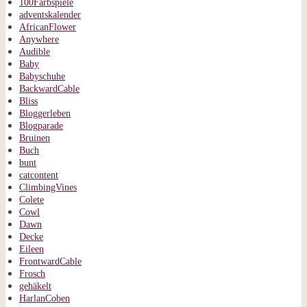
100Farbspiele
adventskalender
AfricanFlower
Anywhere
Audible
Baby
Babyschuhe
BackwardCable
Bliss
Bloggerleben
Blogparade
Bruinen
Buch
bunt
catcontent
ClimbingVines
Colete
Cowl
Dawn
Decke
Eileen
FrontwardCable
Frosch
gehäkelt
HarlanCoben