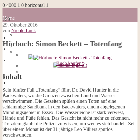
0
4000
1
0
horizontal
1
Home
150
Blog
29. Oktober 2016
about me
von
Nicole Luck
100 Dinge
Home
Impressum
Hörbuch: Simon Beckett – Totenfang
Blog
Datenschutzerklärung
about me
Cookies
100 Dinge
Galerie
Impressum
Opal-Abos
Buch kaufen*
Datenschutzerklärung
Strickblogs
Cookies
Hörbücher
Inhalt
Galerie
Opal-Abos
Strickblogs
Sein fünfter Fall „Totenfang“ führt Dr. David Hunter in die
Hörbücher
Backwaters, wo die Grenzen zwischen Land und Wasser
verschwimmen. Die Gezeiten spülen einen Toten auf eine
schlammige Sandbank in den Backwaters, einem abgelegenen
Mündungsgebiet in Essex. Die Wasserleiche ist stark verwest,
Hände und Füße fehlen. Das Gesicht ist nicht mehr zu erkennen.
Trotzdem glaubt die Polizei zu wissen, um wen es sich handelt. Seit
über einem Monat ist der 31-jährige Leo Villiers spurlos
verschwunden.