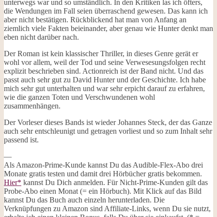
unterwegs war und so umständlich. In den Kritiken las ich öfters,
die Wendungen im Fall seien überraschend gewesen. Das kann ich
aber nicht bestätigen. Rückblickend hat man von Anfang an
ziemlich viele Fakten beieinander, aber genau wie Hunter denkt man
eben nicht darüber nach.
Der Roman ist kein klassischer Thriller, in dieses Genre gerät er
wohl vor allem, weil der Tod und seine Verwesesungsfolgen recht
explizit beschrieben sind. Actionreich ist der Band nicht. Und das
passt auch sehr gut zu David Hunter und der Geschichte. Ich habe
mich sehr gut unterhalten und war sehr erpicht darauf zu erfahren,
wie die ganzen Toten und Verschwundenen wohl
zusammenhängen.
Der Vorleser dieses Bands ist wieder Johannes Steck, der das Ganze
auch sehr entschleunigt und getragen vorliest und so zum Inhalt sehr
passend ist.
—
Als Amazon-Prime-Kunde kannst Du das Audible-Flex-Abo drei
Monate gratis testen und damit drei Hörbücher gratis bekommen.
Hier*
kannst Du Dich anmelden. Für Nicht-Prime-Kunden gilt das
Probe-Abo einen Monat (= ein Hörbuch). Mit Klick auf das Bild
kannst Du das Buch auch einzeln herunterladen. Die
Verknüpfungen zu Amazon sind Affiliate-Links, wenn Du sie nutzt,