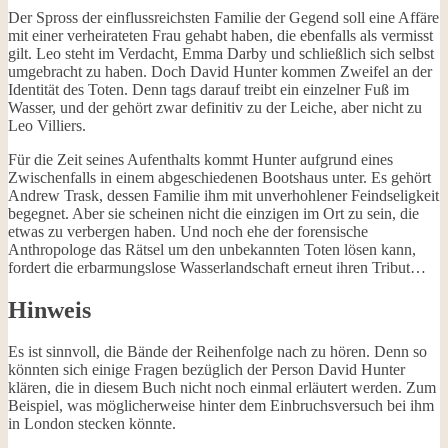
Der Spross der einflussreichsten Familie der Gegend soll eine Affäre
mit einer verheirateten Frau gehabt haben, die ebenfalls als vermisst
gilt. Leo steht im Verdacht, Emma Darby und schließlich sich selbst
umgebracht zu haben. Doch David Hunter kommen Zweifel an der
Identität des Toten. Denn tags darauf treibt ein einzelner Fuß im
Wasser, und der gehört zwar definitiv zu der Leiche, aber nicht zu
Leo Villiers.
Für die Zeit seines Aufenthalts kommt Hunter aufgrund eines
Zwischenfalls in einem abgeschiedenen Bootshaus unter. Es gehört
Andrew Trask, dessen Familie ihm mit unverhohlener Feindseligkeit
begegnet. Aber sie scheinen nicht die einzigen im Ort zu sein, die
etwas zu verbergen haben. Und noch ehe der forensische
Anthropologe das Rätsel um den unbekannten Toten lösen kann,
fordert die erbarmungslose Wasserlandschaft erneut ihren Tribut…
Hinweis
Es ist sinnvoll, die Bände der Reihenfolge nach zu hören. Denn so
könnten sich einige Fragen bezüglich der Person David Hunter
klären, die in diesem Buch nicht noch einmal erläutert werden. Zum
Beispiel, was möglicherweise hinter dem Einbruchsversuch bei ihm
in London stecken könnte.