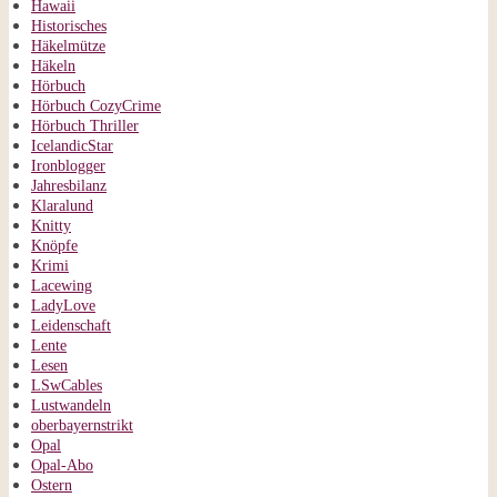
Hawaii
Historisches
Häkelmütze
Häkeln
Hörbuch
Hörbuch CozyCrime
Hörbuch Thriller
IcelandicStar
Ironblogger
Jahresbilanz
Klaralund
Knitty
Knöpfe
Krimi
Lacewing
LadyLove
Leidenschaft
Lente
Lesen
LSwCables
Lustwandeln
oberbayernstrikt
Opal
Opal-Abo
Ostern