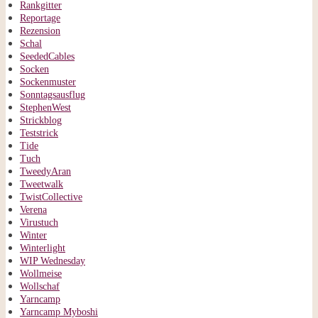
Rankgitter
Reportage
Rezension
Schal
SeededCables
Socken
Sockenmuster
Sonntagsausflug
StephenWest
Strickblog
Teststrick
Tide
Tuch
TweedyAran
Tweetwalk
TwistCollective
Verena
Virustuch
Winter
Winterlight
WIP Wednesday
Wollmeise
Wollschaf
Yarncamp
Yarncamp Myboshi