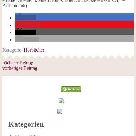
erhalte ich einen kleinen Bonus, falls Du über sie einkaufst. (* =
Affiliatelink)
teilen
merken
teilen
E-Mail
Kategorie:
Hörbücher
nächster Beitrag
vorheriger Beitrag
Follow
Kategorien