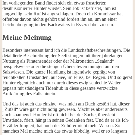
Im vorliegenden Band findet sich ein etwas frustrierter,
desillusionierter Hunter wieder. Sein Job ist befristet, ihm ist
langweilig, sein Ruf ist angeschlagen. Doch ein Kommissar hat
offenbar davon nichts gehört und fordert ihn an, um an einer
Leichenbergung in den Backwaters in Essex dabei zu sein.
Meine Meinung
Besonders interessant fand ich die Landschaftsbeschreibungen. Die
detaillierte Beschreibung der Seefestungen mit ihrer jahrelangen
Nutzung als Piratensender oder der Mikronation „Sealand“
beispielsweise oder die stetigen Überschwemmungen auf den
Salzwiesen. Die ganze Handlung ist irgendwie geprägt von
feuchtkalten Umständen, auf See, im Fluss, bei Regen. Und so gerät
Hunter eigentlich auch nur durch dieses ewig schlechte Wetter
gepaart mit ständigem Tidenhub in diese gesamte verzwickte
Aufklärung des Falls hinein.
Und das ist auch das einzige, was mich am Buch gestört hat, dieser
„Zufall“ wäre gar nicht nötig gewesen. Macht es aber andererseits
auch spannend. Hunter ist oft nicht bei der Sache, übersieht
Umstände, friert, hängt in seinen Gedanken fest. Und da er als Ich-
Erzähler fungiert, hat auch der Zuhörer nicht mehr Wissen. So
manches Mal machte mich das etwas hibbelig, weil er so langsam