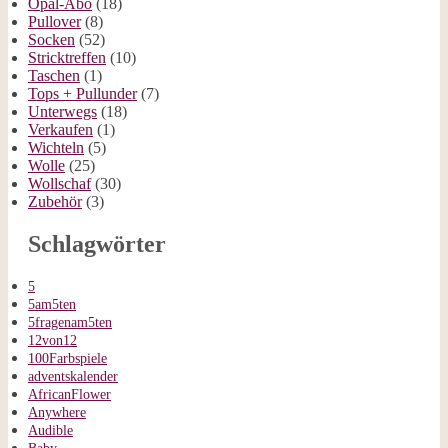
Opal-Abo
(18)
Pullover
(8)
Socken
(52)
Stricktreffen
(10)
Taschen
(1)
Tops + Pullunder
(7)
Unterwegs
(18)
Verkaufen
(1)
Wichteln
(5)
Wolle
(25)
Wollschaf
(30)
Zubehör
(3)
Schlagwörter
5
5am5ten
5fragenam5ten
12von12
100Farbspiele
adventskalender
AfricanFlower
Anywhere
Audible