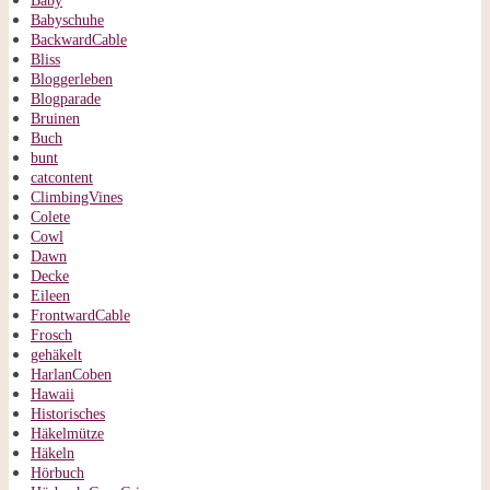
Baby
Babyschuhe
BackwardCable
Bliss
Bloggerleben
Blogparade
Bruinen
Buch
bunt
catcontent
ClimbingVines
Colete
Cowl
Dawn
Decke
Eileen
FrontwardCable
Frosch
gehäkelt
HarlanCoben
Hawaii
Historisches
Häkelmütze
Häkeln
Hörbuch