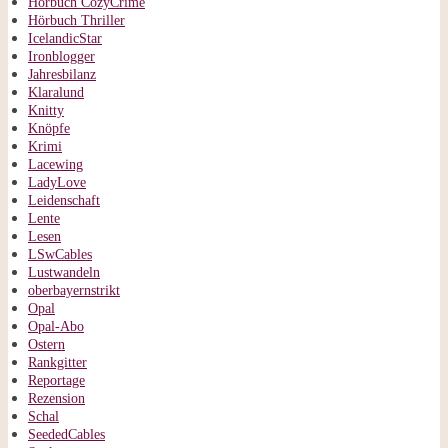
Hörbuch CozyCrime
Hörbuch Thriller
IcelandicStar
Ironblogger
Jahresbilanz
Klaralund
Knitty
Knöpfe
Krimi
Lacewing
LadyLove
Leidenschaft
Lente
Lesen
LSwCables
Lustwandeln
oberbayernstrikt
Opal
Opal-Abo
Ostern
Rankgitter
Reportage
Rezension
Schal
SeededCables