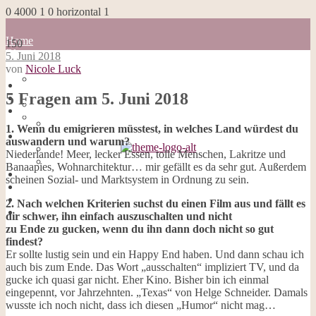
0
4000
1
0
horizontal
1
Home
150
Blog
5. Juni 2018
about me
von
Nicole Luck
100 Dinge
Home
Impressum
5 Fragen am 5. Juni 2018
Blog
Datenschutzerklärung
about me
Cookies
100 Dinge
1. Wenn du emigrieren müsstest, in welches Land würdest du
Galerie
Impressum
auswandern und warum?
Opal-Abos
Datenschutzerklärung
Niederlande! Meer, lecker Essen, tolle Menschen, Lakritze und
Strickblogs
Cookies
Banaapies, Wohnarchitektur… mir gefällt es da sehr gut. Außerdem
Hörbücher
Galerie
scheinen Sozial- und Marktsystem in Ordnung zu sein.
Opal-Abos
Strickblogs
2. Nach welchen Kriterien suchst du einen Film aus und fällt es
Hörbücher
dir schwer, ihn einfach auszuschalten und nicht
zu Ende zu gucken, wenn du ihn dann doch nicht so gut
findest?
Er sollte lustig sein und ein Happy End haben. Und dann schau ich
auch bis zum Ende. Das Wort „ausschalten“ impliziert TV, und da
gucke ich quasi gar nicht. Eher Kino. Bisher bin ich einmal
eingepennt, vor Jahrzehnten. „Texas“ von Helge Schneider. Damals
wusste ich noch nicht, dass ich diesen „Humor“ nicht mag…