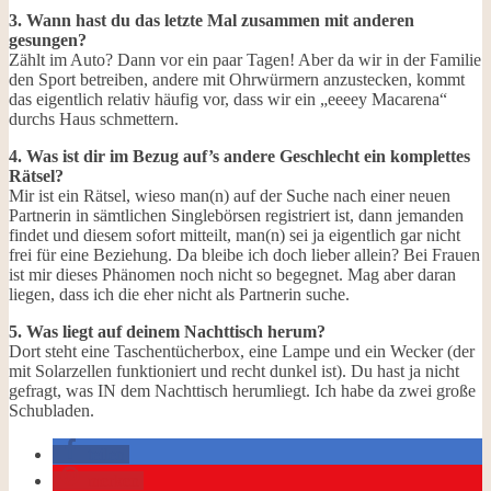
3. Wann hast du das letzte Mal zusammen mit anderen
gesungen?
Zählt im Auto? Dann vor ein paar Tagen! Aber da wir in der Familie
den Sport betreiben, andere mit Ohrwürmern anzustecken, kommt
das eigentlich relativ häufig vor, dass wir ein „eeeey Macarena“
durchs Haus schmettern.
4. Was ist dir im Bezug auf’s andere Geschlecht ein komplettes
Rätsel?
Mir ist ein Rätsel, wieso man(n) auf der Suche nach einer neuen
Partnerin in sämtlichen Singlebörsen registriert ist, dann jemanden
findet und diesem sofort mitteilt, man(n) sei ja eigentlich gar nicht
frei für eine Beziehung. Da bleibe ich doch lieber allein? Bei Frauen
ist mir dieses Phänomen noch nicht so begegnet. Mag aber daran
liegen, dass ich die eher nicht als Partnerin suche.
5. Was liegt auf deinem Nachttisch herum?
Dort steht eine Taschentücherbox, eine Lampe und ein Wecker (der
mit Solarzellen funktioniert und recht dunkel ist). Du hast ja nicht
gefragt, was IN dem Nachttisch herumliegt. Ich habe da zwei große
Schubladen.
teilen
merken