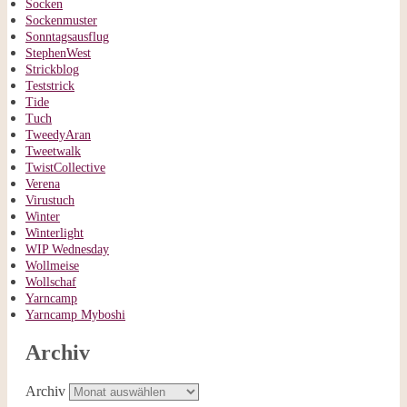
Socken
Sockenmuster
Sonntagsausflug
StephenWest
Strickblog
Teststrick
Tide
Tuch
TweedyAran
Tweetwalk
TwistCollective
Verena
Virustuch
Winter
Winterlight
WIP Wednesday
Wollmeise
Wollschaf
Yarncamp
Yarncamp Myboshi
Archiv
Archiv