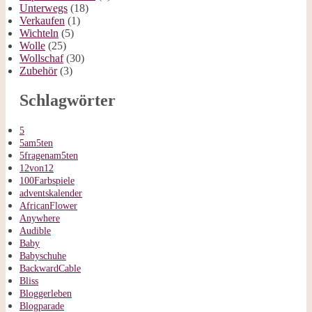
Unterwegs
(18)
Verkaufen
(1)
Wichteln
(5)
Wolle
(25)
Wollschaf
(30)
Zubehör
(3)
Schlagwörter
5
5am5ten
5fragenam5ten
12von12
100Farbspiele
adventskalender
AfricanFlower
Anywhere
Audible
Baby
Babyschuhe
BackwardCable
Bliss
Bloggerleben
Blogparade