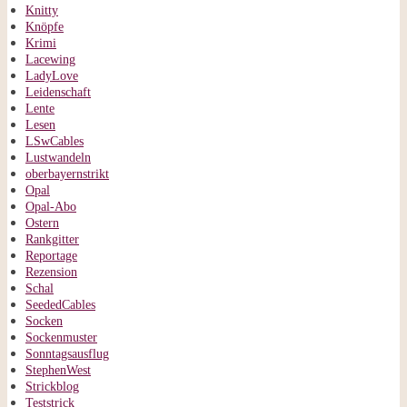
Knitty
Knöpfe
Krimi
Lacewing
LadyLove
Leidenschaft
Lente
Lesen
LSwCables
Lustwandeln
oberbayernstrikt
Opal
Opal-Abo
Ostern
Rankgitter
Reportage
Rezension
Schal
SeededCables
Socken
Sockenmuster
Sonntagsausflug
StephenWest
Strickblog
Teststrick