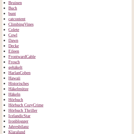
Bruinen
Buch
bunt
catcontent
ClimbingVines
Colete
Cowl
Dawn
Decke
Eileen
FrontwardCable
Frosch
gehäkelt
HarlanCoben
Hawaii
Historisches
Häkelmütze
Häkeln
Hörbuch
Hörbuch CozyCrime
Hörbuch Thriller
IcelandicStar
Ironblogger
Jahresbilanz
Klaralund