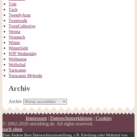
Tide
Tuch
TweedyAran
Tweetwalk
TwistCollective
Verena
Virustuch
Winter
Winterlight
WIP Wednesday
Wollmeise
Wollschaf
Yarncamp
Yarncamp Myboshi
Archiv
Archiv
Impressum
|
Datenschutzerklärung
|
Cookies
© 2002-2020 strickblog.de. All rights reserved.
nach oben
Zum Ändern Ihrer Datenschutzeinstellung, z.B. Erteilung oder Widerruf von