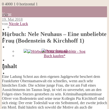
0
4000
1
0
horizontal
1
Home
150
Blog
19. Mai 2018
about me
von
Nicole Luck
100 Dinge
Home
Impressum
Hörbuch: Nele Neuhaus – Eine unbeliebte
Blog
Datenschutzerklärung
about me
Frau (Bodenstein & Kirchhoff 1)
Cookies
100 Dinge
Galerie
Impressum
Opal-Abos
Datenschutzerklärung
Strickblogs
Cookies
Buch kaufen*
Hörbücher
Galerie
Opal-Abos
Inhalt
Strickblogs
Hörbücher
Eine Ladung Schrot aus dem eigenen Jagdgewehr beschert dem
Frankfurter Oberstaatsanwalt ein schnelles, wenn auch sehr
hässliches Ende. Die schöne junge Frau, die tot am Fuß eines
Aussichtsturms im Taunus liegt, ist viel zu unversehrt, um an den
Folgen eines Sturzes gestorben zu sein. Kriminalhauptkommissar
Oliver von Bodenstein und seine neue Kollegin Pia Kirchhoff sind
sich einig: Der erste Todesfall war ein Selbstmord, der zweite jedoch
ein Mord. Bald häufen sich sowohl die Motive als auch die