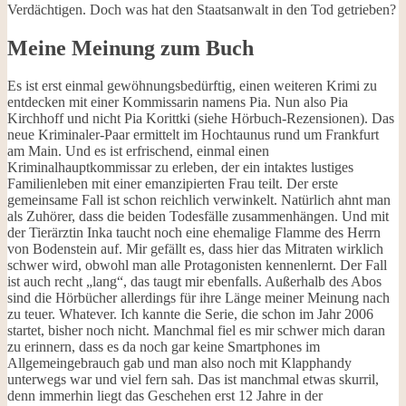
Verdächtigen. Doch was hat den Staatsanwalt in den Tod getrieben?
Meine Meinung zum Buch
Es ist erst einmal gewöhnungsbedürftig, einen weiteren Krimi zu
entdecken mit einer Kommissarin namens Pia. Nun also Pia
Kirchhoff und nicht Pia Korittki (siehe Hörbuch-Rezensionen). Das
neue Kriminaler-Paar ermittelt im Hochtaunus rund um Frankfurt
am Main. Und es ist erfrischend, einmal einen
Kriminalhauptkommissar zu erleben, der ein intaktes lustiges
Familienleben mit einer emanzipierten Frau teilt. Der erste
gemeinsame Fall ist schon reichlich verwinkelt. Natürlich ahnt man
als Zuhörer, dass die beiden Todesfälle zusammenhängen. Und mit
der Tierärztin Inka taucht noch eine ehemalige Flamme des Herrn
von Bodenstein auf. Mir gefällt es, dass hier das Mitraten wirklich
schwer wird, obwohl man alle Protagonisten kennenlernt. Der Fall
ist auch recht „lang“, das taugt mir ebenfalls. Außerhalb des Abos
sind die Hörbücher allerdings für ihre Länge meiner Meinung nach
zu teuer. Whatever. Ich kannte die Serie, die schon im Jahr 2006
startet, bisher noch nicht. Manchmal fiel es mir schwer mich daran
zu erinnern, dass es da noch gar keine Smartphones im
Allgemeingebrauch gab und man also noch mit Klapphandy
unterwegs war und viel fern sah. Das ist manchmal etwas skurril,
denn immerhin liegt das Geschehen erst 12 Jahre in der