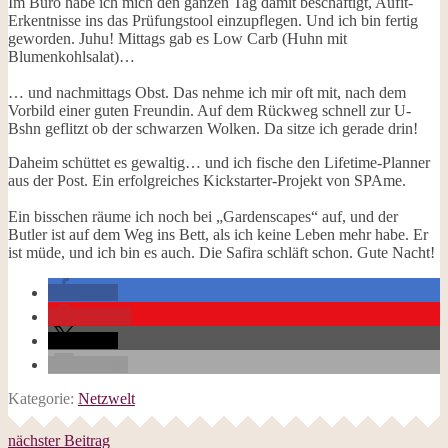
Im Büro habe ich mich den ganzen Tag damit beschäftigt, Aufit-
Erkentnisse ins das Prüfungstool einzupflegen. Und ich bin fertig
geworden. Juhu! Mittags gab es Low Carb (Huhn mit
Blumenkohlsalat)…
… und nachmittags Obst. Das nehme ich mir oft mit, nach dem
Vorbild einer guten Freundin. Auf dem Rückweg schnell zur U-
Bshn geflitzt ob der schwarzen Wolken. Da sitze ich gerade drin!
Daheim schüttet es gewaltig… und ich fische den Lifetime-Planner
aus der Post. Ein erfolgreiches Kickstarter-Projekt von SPAme.
Ein bisschen räume ich noch bei „Gardenscapes“ auf, und der
Butler ist auf dem Weg ins Bett, als ich keine Leben mehr habe. Er
ist müde, und ich bin es auch. Die Safira schläft schon. Gute Nacht!
teilen
merken
teilen
E-Mail
Kategorie:
Netzwelt
nächster Beitrag