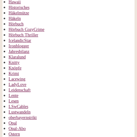
Hawaii
Historisches
Häkelmütze
Häkeln
Hörbuch
Hörbuch CozyCrime
Hörbuch Thriller
IcelandicStar
Ironblogger
Jahresbilanz
Klaralund
Knitty
Knöpfe
Krimi
Lacewing
LadyLove
Leidenschaft
Lente
Lesen
LSwCables
Lustwandeln
oberbayernstrikt
Opal
Opal-Abo
Ostern