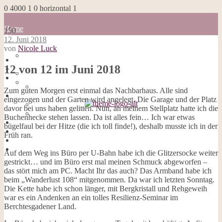
0
4000
1
0
horizontal
1
Home
150
Blog
12. Juni 2018
about me
von
Nicole Luck
100 Dinge
Home
Impressum
12 von 12 im Juni 2018
Blog
Datenschutzerklärung
about me
Cookies
100 Dinge
Zum guten Morgen erst einmal das Nachbarhaus. Alle sind
Galerie
Impressum
eingezogen und der Garten wird angelegt. Die Garage und der Platz
Opal-Abos
Datenschutzerklärung
davor bei uns haben gelitten. Nun, an meinem Stellplatz hatte ich die
Strickblogs
Cookies
Buchenhecke stehen lassen. Da ist alles fein… Ich war etwas
Hörbücher
Galerie
bügelfaul bei der Hitze (die ich toll finde!), deshalb musste ich in der
Opal-Abos
Früh ran.
Strickblogs
Hörbücher
Auf dem Weg ins Büro per U-Bahn habe ich die Glitzersocke weiter
gestrickt… und im Büro erst mal meinen Schmuck abgeworfen –
das stört mich am PC. Macht Ihr das auch? Das Armband habe ich
beim „Wanderlust 108“ mitgenommen. Da war ich letzten Sonntag.
Die Kette habe ich schon länger, mit Bergkristall und Rehgeweih
war es ein Andenken an ein tolles Resilienz-Seminar im
Berchtesgadener Land.