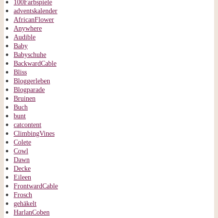
100Farbspiele
adventskalender
AfricanFlower
Anywhere
Audible
Baby
Babyschuhe
BackwardCable
Bliss
Bloggerleben
Blogparade
Bruinen
Buch
bunt
catcontent
ClimbingVines
Colete
Cowl
Dawn
Decke
Eileen
FrontwardCable
Frosch
gehäkelt
HarlanCoben