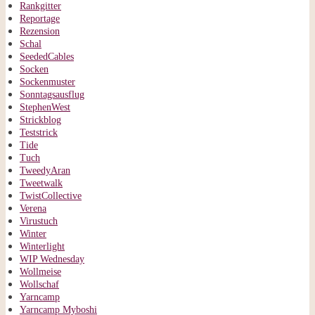
Rankgitter
Reportage
Rezension
Schal
SeededCables
Socken
Sockenmuster
Sonntagsausflug
StephenWest
Strickblog
Teststrick
Tide
Tuch
TweedyAran
Tweetwalk
TwistCollective
Verena
Virustuch
Winter
Winterlight
WIP Wednesday
Wollmeise
Wollschaf
Yarncamp
Yarncamp Myboshi