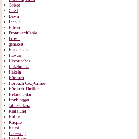
Colete
Cowl
Dawn
Decke
Eileen
FrontwardCable
Frosch
gehäkelt
HarlanCoben
Hawaii
Historisches
Häkelmütze
Häkeln
Hörbuch
Hörbuch CozyCrime
Hörbuch Thriller
IcelandicStar
Ironblogger
Jahresbilanz
Klaralund
Knitty
Knöpfe
Krimi
Lacewing