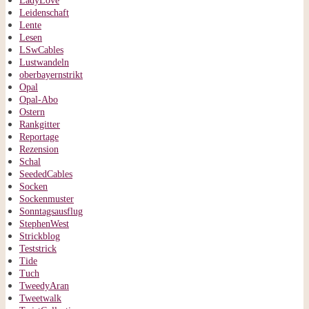
LadyLove
Leidenschaft
Lente
Lesen
LSwCables
Lustwandeln
oberbayernstrikt
Opal
Opal-Abo
Ostern
Rankgitter
Reportage
Rezension
Schal
SeededCables
Socken
Sockenmuster
Sonntagsausflug
StephenWest
Strickblog
Teststrick
Tide
Tuch
TweedyAran
Tweetwalk