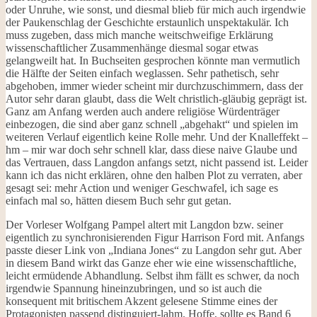
oder Unruhe, wie sonst, und diesmal blieb für mich auch irgendwie
der Paukenschlag der Geschichte erstaunlich unspektakulär. Ich
muss zugeben, dass mich manche weitschweifige Erklärung
wissenschaftlicher Zusammenhänge diesmal sogar etwas
gelangweilt hat. In Buchseiten gesprochen könnte man vermutlich
die Hälfte der Seiten einfach weglassen. Sehr pathetisch, sehr
abgehoben, immer wieder scheint mir durchzuschimmern, dass der
Autor sehr daran glaubt, dass die Welt christlich-gläubig geprägt ist.
Ganz am Anfang werden auch andere religiöse Würdenträger
einbezogen, die sind aber ganz schnell „abgehakt“ und spielen im
weiteren Verlauf eigentlich keine Rolle mehr. Und der Knalleffekt –
hm – mir war doch sehr schnell klar, dass diese naive Glaube und
das Vertrauen, dass Langdon anfangs setzt, nicht passend ist. Leider
kann ich das nicht erklären, ohne den halben Plot zu verraten, aber
gesagt sei: mehr Action und weniger Geschwafel, ich sage es
einfach mal so, hätten diesem Buch sehr gut getan.
Der Vorleser Wolfgang Pampel altert mit Langdon bzw. seiner
eigentlich zu synchronisierenden Figur Harrison Ford mit. Anfangs
passte dieser Link von „Indiana Jones“ zu Langdon sehr gut. Aber
in diesem Band wirkt das Ganze eher wie eine wissenschaftliche,
leicht ermüdende Abhandlung. Selbst ihm fällt es schwer, da noch
irgendwie Spannung hineinzubringen, und so ist auch die
konsequent mit britischem Akzent gelesene Stimme eines der
Protagonisten passend distinguiert-lahm. Hoffe, sollte es Band 6