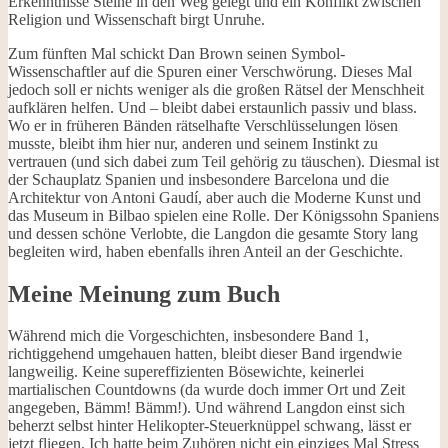
Erkenntnisse Steine in den Weg gelegt und ein Konflikt zwischen
Religion und Wissenschaft birgt Unruhe.
Zum fünften Mal schickt Dan Brown seinen Symbol-
Wissenschaftler auf die Spuren einer Verschwörung. Dieses Mal
jedoch soll er nichts weniger als die großen Rätsel der Menschheit
aufklären helfen. Und – bleibt dabei erstaunlich passiv und blass.
Wo er in früheren Bänden rätselhafte Verschlüsselungen lösen
musste, bleibt ihm hier nur, anderen und seinem Instinkt zu
vertrauen (und sich dabei zum Teil gehörig zu täuschen). Diesmal ist
der Schauplatz Spanien und insbesondere Barcelona und die
Architektur von Antoni Gaudí, aber auch die Moderne Kunst und
das Museum in Bilbao spielen eine Rolle. Der Königssohn Spaniens
und dessen schöne Verlobte, die Langdon die gesamte Story lang
begleiten wird, haben ebenfalls ihren Anteil an der Geschichte.
Meine Meinung zum Buch
Während mich die Vorgeschichten, insbesondere Band 1,
richtiggehend umgehauen hatten, bleibt dieser Band irgendwie
langweilig. Keine supereffizienten Bösewichte, keinerlei
martialischen Countdowns (da wurde doch immer Ort und Zeit
angegeben, Bämm! Bämm!). Und während Langdon einst sich
beherzt selbst hinter Helikopter-Steuerknüppel schwang, lässt er
jetzt fliegen. Ich hatte beim Zuhören nicht ein einziges Mal Stress