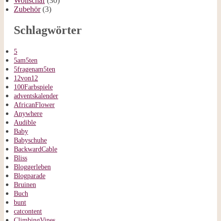
Wollschaf
(30)
Zubehör
(3)
Schlagwörter
5
5am5ten
5fragenam5ten
12von12
100Farbspiele
adventskalender
AfricanFlower
Anywhere
Audible
Baby
Babyschuhe
BackwardCable
Bliss
Bloggerleben
Blogparade
Bruinen
Buch
bunt
catcontent
ClimbingVines