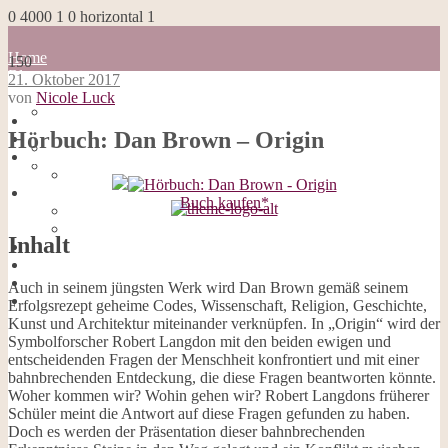
0
4000
1
0
horizontal
1
Home
150
Blog
21. Oktober 2017
about me
von
Nicole Luck
100 Dinge
Home
Impressum
Hörbuch: Dan Brown – Origin
Blog
Datenschutzerklärung
about me
Cookies
100 Dinge
Galerie
Impressum
Opal-Abos
Buch kaufen*
Datenschutzerklärung
Strickblogs
Cookies
Hörbücher
Inhalt
Galerie
Opal-Abos
Strickblogs
Auch in seinem jüngsten Werk wird Dan Brown gemäß seinem
Hörbücher
Erfolgsrezept geheime Codes, Wissenschaft, Religion, Geschichte,
Kunst und Architektur miteinander verknüpfen. In „Origin“ wird der
Symbolforscher Robert Langdon mit den beiden ewigen und
entscheidenden Fragen der Menschheit konfrontiert und mit einer
bahnbrechenden Entdeckung, die diese Fragen beantworten könnte.
Woher kommen wir? Wohin gehen wir? Robert Langdons früherer
Schüler meint die Antwort auf diese Fragen gefunden zu haben.
Doch es werden der Präsentation dieser bahnbrechenden