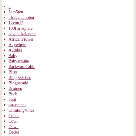
5
5am5ten
5fragenam5ten
12von12
100Farbspiele
adventskalender
AfricanFlower
Anywhere
Audible
Baby
Babyschuhe
BackwardCable
Bliss
Bloggerleben
Blogparade
Bruinen
Buch
bunt
catcontent
ClimbingVines
Colete
Cowl
Dawn
Decke