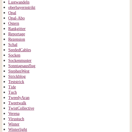
Lustwandeln
oberbayernstrikt
Opal
Opal-Abo
Ostern
Rankgitter
Reportage
Rezension
Schal
SeededCables
Socken
Sockenmuster
Sonntagsausflug
StephenWest
Strickblog
Teststrick
Tide
Tuch
TweedyAran
Tweetwalk
TwistCollective
Verena
Virustuch
Winter
Winterlight