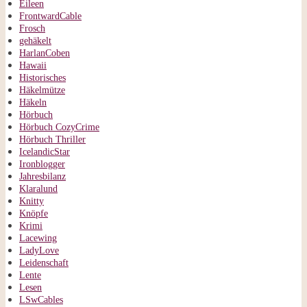
Eileen
FrontwardCable
Frosch
gehäkelt
HarlanCoben
Hawaii
Historisches
Häkelmütze
Häkeln
Hörbuch
Hörbuch CozyCrime
Hörbuch Thriller
IcelandicStar
Ironblogger
Jahresbilanz
Klaralund
Knitty
Knöpfe
Krimi
Lacewing
LadyLove
Leidenschaft
Lente
Lesen
LSwCables