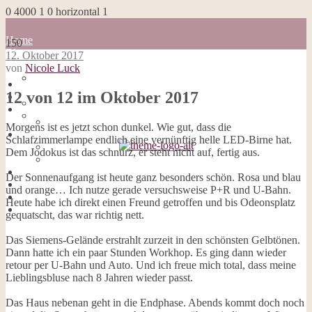
0
4000
1
0
horizontal
1
Home
150
Blog
12. Oktober 2017
about me
von
Nicole Luck
100 Dinge
Home
Impressum
12 von 12 im Oktober 2017
Blog
Datenschutzerklärung
about me
Cookies
100 Dinge
Morgens ist es jetzt schon dunkel. Wie gut, dass die
Galerie
Impressum
Schlafzimmerlampe endlich eine vernünftig helle LED-Birne hat.
Opal-Abos
Datenschutzerklärung
Dem Jodokus ist das schnurz, er steht nicht auf, fertig aus.
Strickblogs
Cookies
Hörbücher
Galerie
Der Sonnenaufgang ist heute ganz besonders schön. Rosa und blau
Opal-Abos
und orange… Ich nutze gerade versuchsweise P+R und U-Bahn.
Strickblogs
Heute habe ich direkt einen Freund getroffen und bis Odeonsplatz
Hörbücher
gequatscht, das war richtig nett.
Das Siemens-Gelände erstrahlt zurzeit in den schönsten Gelbtönen.
Dann hatte ich ein paar Stunden Workhop. Es ging dann wieder
retour per U-Bahn und Auto. Und ich freue mich total, dass meine
Lieblingsbluse nach 8 Jahren wieder passt.
Das Haus nebenan geht in die Endphase. Abends kommt doch noch