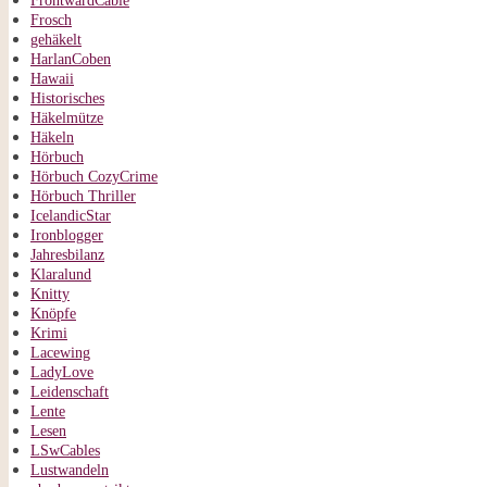
FrontwardCable
Frosch
gehäkelt
HarlanCoben
Hawaii
Historisches
Häkelmütze
Häkeln
Hörbuch
Hörbuch CozyCrime
Hörbuch Thriller
IcelandicStar
Ironblogger
Jahresbilanz
Klaralund
Knitty
Knöpfe
Krimi
Lacewing
LadyLove
Leidenschaft
Lente
Lesen
LSwCables
Lustwandeln