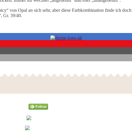
stricken. Immer im Wechsel „angenehm“ und eher „unangenehm“.
picy“ von Opal an sich sehr, aber diese Farbkombination finde ich doch
, Gr. 39/40.
Follow