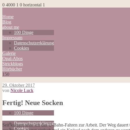
0
4000
1
0
horizontal
1
Home
Blog
about me
100 Dinge
Impressum
Datenschutzerklärung
Cookies
Galerie
Opal-Abos
Strickblogs
Hörbücher
150
29. Oktober 2017
von
Nicole Luck
Home
Fertig! Neue Socken
Blog
about me
100 Dinge
Impressum
Datenschutzerklärung
Seit kurzem teste ich das U-Bahn-Fahren zur Arbeit. Der Weg dauert 
Cookies