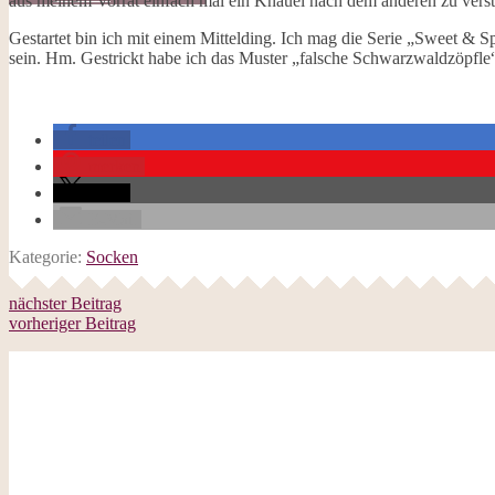
aus meinem Vorrat einfach mal ein Knäuel nach dem anderen zu ver
Galerie
Opal-Abos
Gestartet bin ich mit einem Mittelding. Ich mag die Serie „Sweet & S
Strickblogs
sein. Hm. Gestrickt habe ich das Muster „falsche Schwarzwaldzöpfle“
Hörbücher
teilen
merken
teilen
E-Mail
Kategorie:
Socken
nächster Beitrag
vorheriger Beitrag