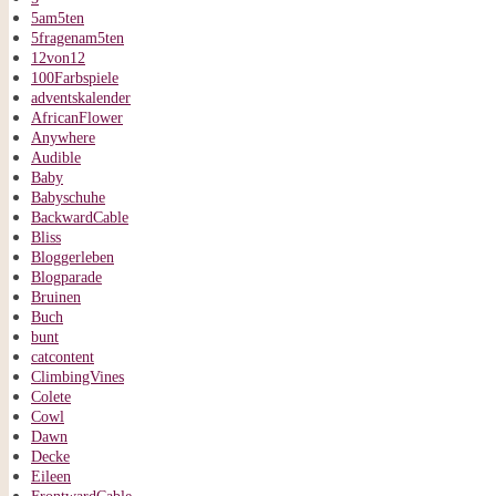
5am5ten
5fragenam5ten
12von12
100Farbspiele
adventskalender
AfricanFlower
Anywhere
Audible
Baby
Babyschuhe
BackwardCable
Bliss
Bloggerleben
Blogparade
Bruinen
Buch
bunt
catcontent
ClimbingVines
Colete
Cowl
Dawn
Decke
Eileen