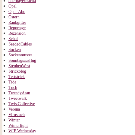
oberbayernstrikt
Opal
Opal-Abo
Ostern
Rankgitter
Reportage
Rezension
Schal
SeededCables
Socken
Sockenmuster
Sonntagsausflug
StephenWest
Strickblog
Teststrick
Tide
Tuch
TweedyAran
Tweetwalk
TwistCollective
Verena
Virustuch
Winter
Winterlight
WIP Wednesday