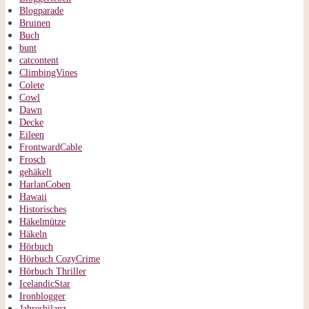
Blogparade
Bruinen
Buch
bunt
catcontent
ClimbingVines
Colete
Cowl
Dawn
Decke
Eileen
FrontwardCable
Frosch
gehäkelt
HarlanCoben
Hawaii
Historisches
Häkelmütze
Häkeln
Hörbuch
Hörbuch CozyCrime
Hörbuch Thriller
IcelandicStar
Ironblogger
Jahresbilanz