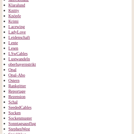
Klaralund
Knitty
Knöpfe
Krimi
Lacewing
LadyLove
Leidenschaft
Lente
Lesen
LSwCables
Lustwandeln
oberbayernstrikt
Opal
Opal-Abo
Ostern
Rankgitter
Reportage
Rezension
Schal
SeededCables
Socken
Sockenmuster
Sonntagsausflug
StephenWest