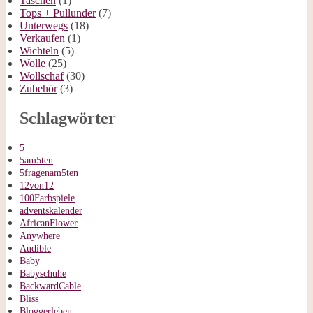
Taschen
(1)
Tops + Pullunder
(7)
Unterwegs
(18)
Verkaufen
(1)
Wichteln
(5)
Wolle
(25)
Wollschaf
(30)
Zubehör
(3)
Schlagwörter
5
5am5ten
5fragenam5ten
12von12
100Farbspiele
adventskalender
AfricanFlower
Anywhere
Audible
Baby
Babyschuhe
BackwardCable
Bliss
Bloggerleben