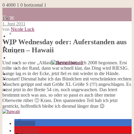
0
4000
1
0
horizontal
1
Home
150
Blog
1. Juni 2011
about me
von
Nicole Luck
100 Dinge
Home
Impressum
WIP Wednesday oder: Auferstanden aus
Blog
Datenschutzerklärung
about me
Ruinen – Hawaii
Cookies
100 Dinge
Galerie
Impressum
Opal-Abos
Und noch so eine „Altlast“. Hawaii hatte ich 2008 begonnen. Erst
Datenschutzerklärung
Strickblogs
rollte sich der Rand, dann war schnell klar, das Ding wird RIESIG.
Cookies
Hörbücher
Lange lag es in der Ecke, jetzt fiel es mir wieder in die Hände.
Galerie
Neustart! Diesmal habe ich das Bündchen mit verschränkten rechten
Opal-Abos
Maschen gerippt und statt Größe XL Größe S (!!!) angeschlagen. Es
Strickblogs
misst jetzt in der Breite 54 cm, noch ungewaschen. Das leiert
Hörbücher
bestimmt noch was aus, so oder so passt es auch über meine
Oberweite rüber 🙂 Krass. Den spannenden Teil hab ich jetzt
gestrickt, hoffentlich bleibe ich diesmal länger dran 😉
teilen
merken