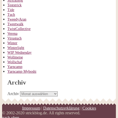
Strickblog
Teststrick
Tide
Tuch
TweedyAran
Tweetwalk
TwistCollective
Verena
Virustuch
Winter
Winterlight
WIP Wednesday
Wollmeise
Wollschaf
Yarncamp
Yarncamp Myboshi
Archiv
Archiv
Impressum
|
Datenschutzerklärung
|
Cookies
© 2002-2020 strickblog.de. All rights reserved.
nach oben