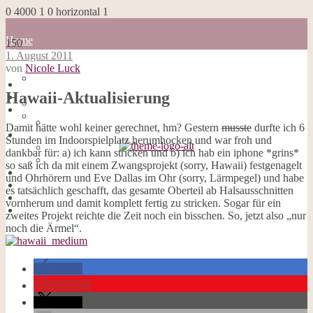
0
4000
1
0
horizontal
1
Home
150
Blog
1. August 2011
about me
von
Nicole Luck
100 Dinge
Home
Impressum
Hawaii-Aktualisierung
Blog
Datenschutzerklärung
about me
Cookies
100 Dinge
Damit hätte wohl keiner gerechnet, hm? Gestern
musste
durfte ich 6
Galerie
Impressum
Stunden im Indoorspielplatz herumhocken und war froh und
Opal-Abos
Datenschutzerklärung
dankbar für: a) ich kann stricken und b) ich hab ein iphone *grins*
Strickblogs
Cookies
so saß ich da mit einem Zwangsprojekt (sorry, Hawaii) festgenagelt
Hörbücher
Galerie
und Ohrhörern und Eve Dallas im Ohr (sorry, Lärmpegel) und habe
Opal-Abos
es tatsächlich geschafft, das gesamte Oberteil ab Halsausschnitten
Strickblogs
vornherum und damit komplett fertig zu stricken. Sogar für ein
Hörbücher
zweites Projekt reichte die Zeit noch ein bisschen. So, jetzt also „nur
noch die Ärmel“.
teilen
merken
teilen