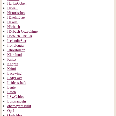
HarlanCoben
Hawaii
Historisches
Häkelmütze
Häkeln
Hörbuch
Hörbuch CozyCrime
Hörbuch Thriller
IcelandicStar
Ironblogger
Jahresbilanz
Klaralund
Knitty
Knöpfe
Krimi
Lacewing
LadyLove
Leidenschaft
Lente
Lesen
LSwCables
Lustwandeln
oberbayernstrikt
Opal
Opal-Abo