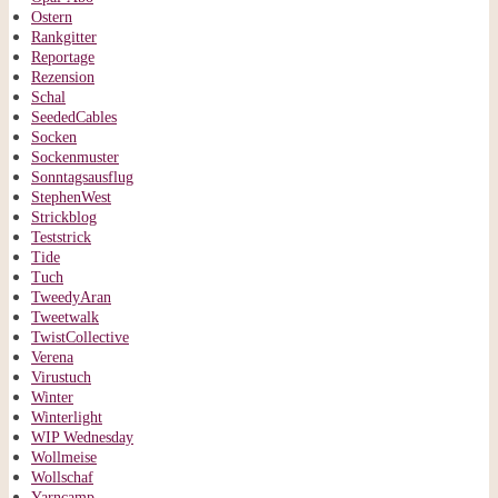
Ostern
Rankgitter
Reportage
Rezension
Schal
SeededCables
Socken
Sockenmuster
Sonntagsausflug
StephenWest
Strickblog
Teststrick
Tide
Tuch
TweedyAran
Tweetwalk
TwistCollective
Verena
Virustuch
Winter
Winterlight
WIP Wednesday
Wollmeise
Wollschaf
Yarncamp