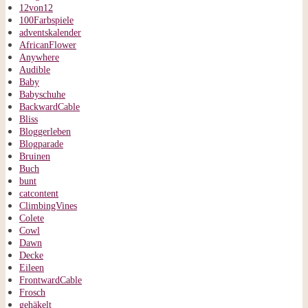
12von12
100Farbspiele
adventskalender
AfricanFlower
Anywhere
Audible
Baby
Babyschuhe
BackwardCable
Bliss
Bloggerleben
Blogparade
Bruinen
Buch
bunt
catcontent
ClimbingVines
Colete
Cowl
Dawn
Decke
Eileen
FrontwardCable
Frosch
gehäkelt