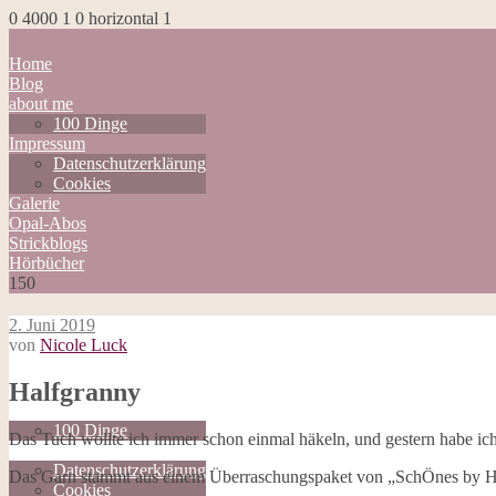
0
4000
1
0
horizontal
1
Home
Blog
about me
100 Dinge
Impressum
Datenschutzerklärung
Cookies
Galerie
Opal-Abos
Strickblogs
Hörbücher
150
2. Juni 2019
von
Nicole Luck
Home
Halfgranny
Blog
about me
100 Dinge
Das Tuch wollte ich immer schon einmal häkeln, und gestern habe ic
Impressum
Datenschutzerklärung
Das Garn stammt aus einem Überraschungspaket von „SchÖnes by Hasib
Cookies