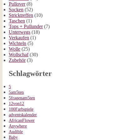
Pullover
(8)
Socken
(52)
Stricktreffen
(10)
Taschen
(1)
Tops + Pullunder
(7)
Unterwegs
(18)
Verkaufen
(1)
Wichteln
(5)
Wolle
(25)
Wollschaf
(30)
Zubehör
(3)
Schlagwörter
5
5am5ten
5fragenam5ten
12von12
100Farbspiele
adventskalender
AfricanFlower
Anywhere
Audible
Baby