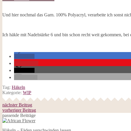
Galerie
Opal-Abos
Strickblogs
Und hier nochmal das Garn. 100% Polyacryl, verarbeite ich sonst nicht
Hörbücher
Ich häkle mit Nadelstärke 6 und bin schon recht weit gekommen, bei 
teilen
merken
teilen
E-Mail
Tag:
Häkeln
Kategorie:
WIP
nächster Beitrag
vorheriger Beitrag
passende Beiträge
Häkeln – Fäden verschwinden lassen