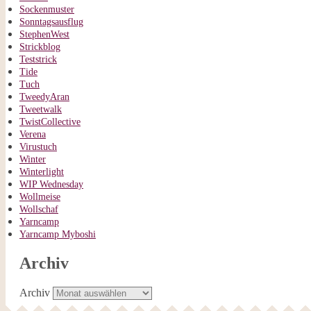
Sockenmuster
Sonntagsausflug
StephenWest
Strickblog
Teststrick
Tide
Tuch
TweedyAran
Tweetwalk
TwistCollective
Verena
Virustuch
Winter
Winterlight
WIP Wednesday
Wollmeise
Wollschaf
Yarncamp
Yarncamp Myboshi
Archiv
Archiv