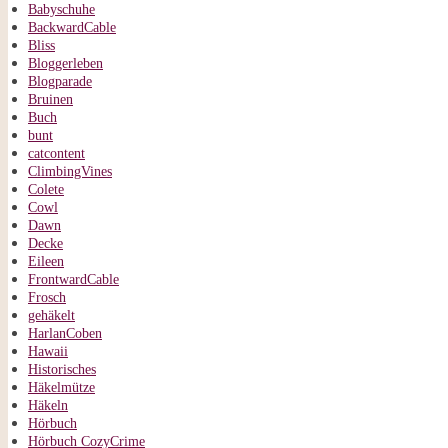
Babyschuhe
BackwardCable
Bliss
Bloggerleben
Blogparade
Bruinen
Buch
bunt
catcontent
ClimbingVines
Colete
Cowl
Dawn
Decke
Eileen
FrontwardCable
Frosch
gehäkelt
HarlanCoben
Hawaii
Historisches
Häkelmütze
Häkeln
Hörbuch
Hörbuch CozyCrime