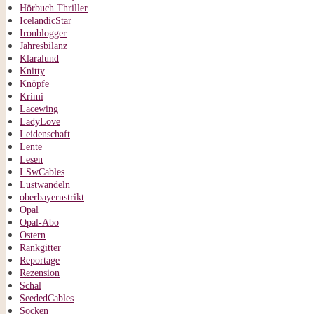
Hörbuch Thriller
IcelandicStar
Ironblogger
Jahresbilanz
Klaralund
Knitty
Knöpfe
Krimi
Lacewing
LadyLove
Leidenschaft
Lente
Lesen
LSwCables
Lustwandeln
oberbayernstrikt
Opal
Opal-Abo
Ostern
Rankgitter
Reportage
Rezension
Schal
SeededCables
Socken