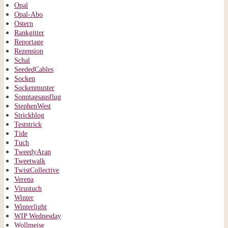
Opal
Opal-Abo
Ostern
Rankgitter
Reportage
Rezension
Schal
SeededCables
Socken
Sockenmuster
Sonntagsausflug
StephenWest
Strickblog
Teststrick
Tide
Tuch
TweedyAran
Tweetwalk
TwistCollective
Verena
Virustuch
Winter
Winterlight
WIP Wednesday
Wollmeise