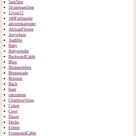
5am5ten
5fragenam5ten
12von12
100Farbspiele
adventskalender
AfricanFlower
Anywhere
Audible
Baby
Babyschuhe
BackwardCable
Bliss
Bloggerleben
Blogparade
Bruinen
Buch
bunt
catcontent
ClimbingVines
Colete
Cowl
Dawn
Decke
Eileen
FrontwardCable