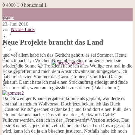
0
4000
1
0
horizontal
1
Home
150
Blog
23. Juni 2010
about me
von
Nicole Luck
100 Dinge
Home
Impressum
Neue Projekte braucht das Land
Blog
Datenschutzerklärung
about me
Cookies
100 Dinge
und vor allem habe ich das Gerücht gehört, es sei Sommer. Heute
Galerie
Impressum
endlich nach 1,5 Wochen Novemberwetter draußen scheint sie
Opal-Abos
Datenschutzerklärung
wieder, die Sonne 🙂 Trotzdem habe ich alles Wollige erst mal in die
Strickblogs
Cookies
Ecke gepfeffert und mich dem Anstrickwahnsinn hingegeben. Ich
Hörbücher
Galerie
habe mir letzten Sommer das Garn „Gomera“ von Rico Design
Opal-Abos
gekauft. Damit hatte ich mal einen Strickauftrag erledigt und finde
Strickblogs
es sehr schön, wenn auch grässlich zu stricken (Paketschnur!).
Hörbücher
Da ich weniger Knäuel ergattern konnte als geplant, wanderte es
erst mal in meinen Wollvorrat. Doch jetzt bekam ich das Buch
„Custom Knits“ geschenkt (danke!!!) und fand dort einen Pulli, den
ich nun daraus mache. Das soll mal der „Backwards Cable“
Pullover werden, den ich in der „Frontwards“-Version stricke. Das
erste Knäuel ist jetzt drin, zehn habe ich. Da er Top Down gestrickt
wird, kann ich da ja ein bisschen justieren. Notfalls habe ich noch