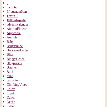
5
5am5ten
5fragenam5ten
12von12
100Farbspiele
adventskalender
AfricanFlower
Anywhere
Audible
Baby
Babyschuhe
BackwardCable
Bliss
Bloggerleben
Blogparade
Bruinen
Buch
bunt
catcontent
ClimbingVines
Colete
Cowl
Dawn
Decke
Eileen