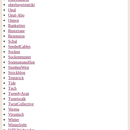
oberbayernstrikt
Opal
Opal-Abo
Ostern
Rankgitter
Reportage
Rezension
Schal
SeededCables
Socken
Sockenmuster
Sonntagsausflug
StephenWest
Strickblog
Teststrick
Tide
Tuch
TweedyAran
Tweetwalk
TwistCollective
Verena
Virustuch
Winter
Winterlight