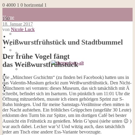
0
4000
1
0
horizontal
1
Home
150
Blog
18. Januar 2017
about me
von
Nicole Luck
100 Dinge
Home
Impressum
Weißwurstfrühstück und Stadtbummel
Blog
Datenschutzerklärung
about me
Cookies
100 Dinge
Der frühe Vogel fängt
Galerie
Impressum
Opal-Abos
das Weißwurstfrühstück
Datenschutzerklärung
Strickblogs
Cookies
Hörbücher
Galerie
Die „Münchner Gschichtn“ (zu finden bei Facebook) hatten uns in
Opal-Abos
das Valentin-Musäum gelockt zum Weißwurstfrühstück. Den Nicht-
Strickblogs
Münchnern sei verraten: dieses Museum, das sich tatsächlich mit Ä
Hörbücher
schreibt, befindet sich im Isarturm. Um pünktlich um 11:01 Uhr die
Öffnung mitzuerleben, musste ich einen gehörigen Sprint zur S-
Bahn hinlegen. Und für meine Samstags-Verältnisse eben mitten in
der Nacht aufstehen. Ein fröhliches Grüppchen (ungefähr 30 Leute)
erklomm den Turm bis zur Spitze, um im dortigen Café bei bester
Aussicht ein Frühstück zu genießen. Mein G’spusi (siehe unten 😉 )
war auch dabei. Lecker war’s! Und witzig auch, dass tatsächlich
jeder am Tisch eine andere Ess-Variante bevorzugte.