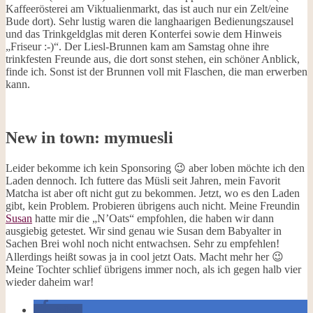
Kaffeerösterei am Viktualienmarkt, das ist auch nur ein Zelt/eine
Bude dort). Sehr lustig waren die langhaarigen Bedienungszausel
und das Trinkgeldglas mit deren Konterfei sowie dem Hinweis
„Friseur :-)“. Der Liesl-Brunnen kam am Samstag ohne ihre
trinkfesten Freunde aus, die dort sonst stehen, ein schöner Anblick,
finde ich. Sonst ist der Brunnen voll mit Flaschen, die man erwerben
kann.
New in town: mymuesli
Leider bekomme ich kein Sponsoring 😉 aber loben möchte ich den
Laden dennoch. Ich futtere das Müsli seit Jahren, mein Favorit
Matcha ist aber oft nicht gut zu bekommen. Jetzt, wo es den Laden
gibt, kein Problem. Probieren übrigens auch nicht. Meine Freundin
Susan
hatte mir die „N’Oats“ empfohlen, die haben wir dann
ausgiebig getestet. Wir sind genau wie Susan dem Babyalter in
Sachen Brei wohl noch nicht entwachsen. Sehr zu empfehlen!
Allerdings heißt sowas ja in cool jetzt Oats. Macht mehr her 😉
Meine Tochter schlief übrigens immer noch, als ich gegen halb vier
wieder daheim war!
teilen