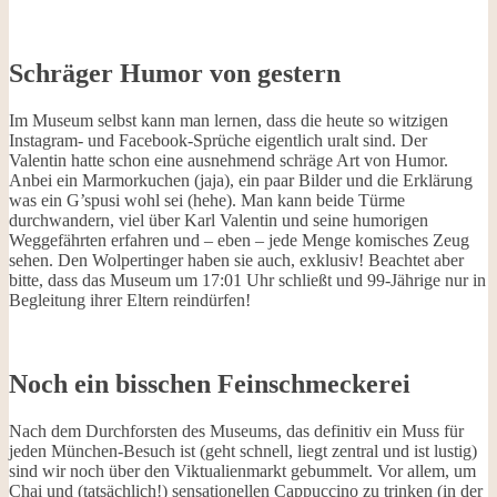
Schräger Humor von gestern
Im Museum selbst kann man lernen, dass die heute so witzigen
Instagram- und Facebook-Sprüche eigentlich uralt sind. Der
Valentin hatte schon eine ausnehmend schräge Art von Humor.
Anbei ein Marmorkuchen (jaja), ein paar Bilder und die Erklärung
was ein G’spusi wohl sei (hehe). Man kann beide Türme
durchwandern, viel über Karl Valentin und seine humorigen
Weggefährten erfahren und – eben – jede Menge komisches Zeug
sehen. Den Wolpertinger haben sie auch, exklusiv! Beachtet aber
bitte, dass das Museum um 17:01 Uhr schließt und 99-Jährige nur in
Begleitung ihrer Eltern reindürfen!
Noch ein bisschen Feinschmeckerei
Nach dem Durchforsten des Museums, das definitiv ein Muss für
jeden München-Besuch ist (geht schnell, liegt zentral und ist lustig)
sind wir noch über den Viktualienmarkt gebummelt. Vor allem, um
Chai und (tatsächlich!) sensationellen Cappuccino zu trinken (in der