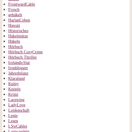
FrontwardCable
Frosch
gehäkelt
HarlanCoben
Hawaii
Historisches
Häkelmütze
Häkeln
Hörbuch
Hörbuch CozyCrime
Hörbuch Thriller
IcelandicStar
Ironblogger
Jahresbilanz
Klaralund
Knitty
Knöpfe
Krimi
Lacewing
LadyLove
Leidenschaft
Lente
Lesen
LSwCables
Lustwandeln