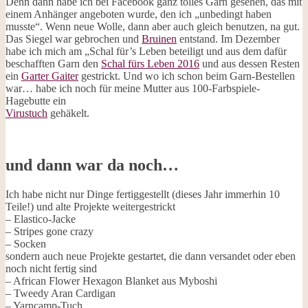
Denn dann habe ich bei Facebook ganz tolles Garn gesehen, das mit
einem Anhänger angeboten wurde, den ich „unbedingt haben
musste“. Wenn neue Wolle, dann aber auch gleich benutzen, na gut.
Das Siegel war gebrochen und
Bruinen
entstand. Im Dezember
habe ich mich am „Schal für’s Leben beteiligt und aus dem dafür
beschafften Garn den
Schal fürs Leben 2016
und aus dessen Resten
ein
Garter Gaiter
gestrickt. Und wo ich schon beim Garn-Bestellen
war… habe ich noch für meine Mutter aus 100-Farbspiele-
Hagebutte ein
Virustuch
gehäkelt.
und dann war da noch…
Ich habe nicht nur Dinge fertiggestellt (dieses Jahr immerhin 10
Teile!) und alte Projekte weitergestrickt
– Elastico-Jacke
– Stripes gone crazy
– Socken
sondern auch neue Projekte gestartet, die dann versandet oder eben
noch nicht fertig sind
– African Flower Hexagon Blanket aus Myboshi
– Tweedy Aran Cardigan
– Yarncamp-Tuch