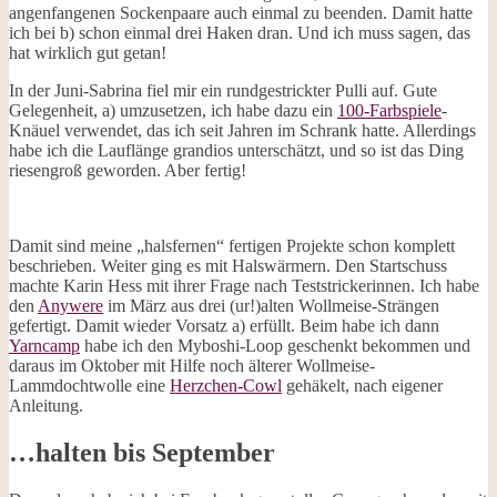
angenfangenen Sockenpaare auch einmal zu beenden. Damit hatte
ich bei b) schon einmal drei Haken dran. Und ich muss sagen, das
hat wirklich gut getan!
In der Juni-Sabrina fiel mir ein rundgestrickter Pulli auf. Gute
Gelegenheit, a) umzusetzen, ich habe dazu ein
100-Farbspiele
-
Knäuel verwendet, das ich seit Jahren im Schrank hatte. Allerdings
habe ich die Lauflänge grandios unterschätzt, und so ist das Ding
riesengroß geworden. Aber fertig!
Damit sind meine „halsfernen“ fertigen Projekte schon komplett
beschrieben. Weiter ging es mit Halswärmern. Den Startschuss
machte Karin Hess mit ihrer Frage nach Teststrickerinnen. Ich habe
den
Anywere
im März aus drei (ur!)alten Wollmeise-Strängen
gefertigt. Damit wieder Vorsatz a) erfüllt. Beim habe ich dann
Yarncamp
habe ich den Myboshi-Loop geschenkt bekommen und
daraus im Oktober mit Hilfe noch älterer Wollmeise-
Lammdochtwolle eine
Herzchen-Cowl
gehäkelt, nach eigener
Anleitung.
…halten bis September