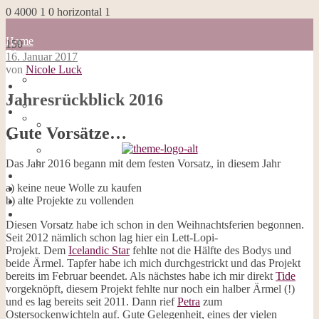
0
4000
1
0
horizontal
1
Home
150
Blog
16. Januar 2017
about me
von
Nicole Luck
100 Dinge
Home
Impressum
Jahresrückblick 2016
Blog
Datenschutzerklärung
about me
Cookies
100 Dinge
Gute Vorsätze…
Galerie
Impressum
Opal-Abos
Datenschutzerklärung
Strickblogs
Cookies
Das Jahr 2016 begann mit dem festen Vorsatz, in diesem Jahr
Hörbücher
Galerie
a) keine neue Wolle zu kaufen
Opal-Abos
b) alte Projekte zu vollenden
Strickblogs
Hörbücher
Diesen Vorsatz habe ich schon in den Weihnachtsferien begonnen.
Seit 2012 nämlich schon lag hier ein Lett-Lopi-
Projekt. Dem
Icelandic Star
fehlte not die Hälfte des Bodys und
beide Ärmel. Tapfer habe ich mich durchgestrickt und das Projekt
bereits im Februar beendet. Als nächstes habe ich mir direkt
Tide
vorgeknöpft, diesem Projekt fehlte nur noch ein halber Ärmel (!)
und es lag bereits seit 2011. Dann rief
Petra
zum
Ostersockenwichteln auf. Gute Gelegenheit, eines der vielen