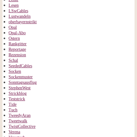
Lesen
LSwCables
Lustwandeln
oberbayernstrikt
Opal
Opal-Abo
Ostern
Rankgitter
Reportage
Rezension
Schal
SeededCables
Socken
Sockenmuster
Sonntagsausflug
StephenWest
Strickblog
Teststrick
Tide
Tuch
TweedyAran
Tweetwalk
TwistCollective
Verena