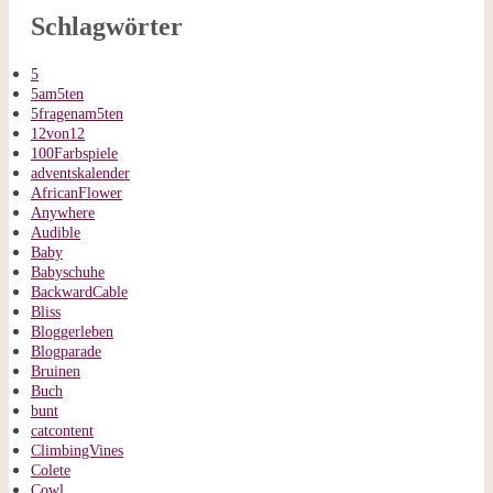
Schlagwörter
5
5am5ten
5fragenam5ten
12von12
100Farbspiele
adventskalender
AfricanFlower
Anywhere
Audible
Baby
Babyschuhe
BackwardCable
Bliss
Bloggerleben
Blogparade
Bruinen
Buch
bunt
catcontent
ClimbingVines
Colete
Cowl