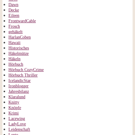
Dawn
Decke
Eileen
FrontwardCable
Frosch
gehäkelt
HarlanCoben
Hawaii
Historisches
Häkelmütze
Häkeln
Hörbuch
Hörbuch CozyCrime
Hörbuch Thriller
IcelandicStar
Ironblogger
Jahresbilanz
Klaralund
Knitty
Knöpfe
Krimi
Lacewing
LadyLove
Leidenschaft
Lente