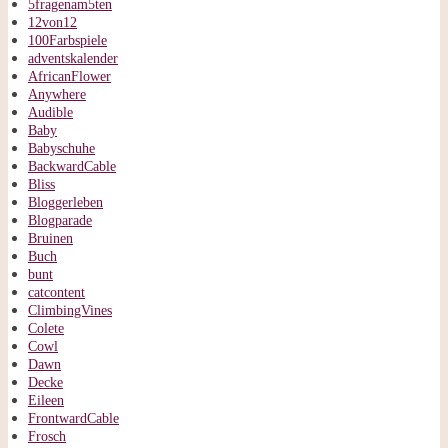
5fragenam5ten
12von12
100Farbspiele
adventskalender
AfricanFlower
Anywhere
Audible
Baby
Babyschuhe
BackwardCable
Bliss
Bloggerleben
Blogparade
Bruinen
Buch
bunt
catcontent
ClimbingVines
Colete
Cowl
Dawn
Decke
Eileen
FrontwardCable
Frosch