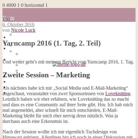
0
4000
1
0
horizontal
1
Home
150
Blog
6. Oktober 2016
about me
von
Nicole Luck
100 Dinge
Home
Impressum
Yarncamp 2016 (1. Tag, 2. Teil)
Blog
Datenschutzerklärung
about me
Cookies
100 Dinge
Galerie
Impressum
Und weiter geht’s mit meinem Bericht vom Yarncamp 2016, 1. Tag.
Opal-Abos
Datenschutzerklärung
Strickblogs
Cookies
Hörbücher
Zweite Session – Marketing
Galerie
Opal-Abos
Strickblogs
Als nächstes habe ich mir „Social Media und E-Mail-Marketing“
Hörbücher
angeschaut, veranstaltet von zwei Sponsorinnen von
Loveknitting
.
Letztlich haben wir eher erfahren, wie Loveknitting das so macht
und dass es eine Community auf ihrer Seite gibt. Hm. Ich hab mich
mal angemeldet, aber schnell für mich entschieden, E-Mail-
Marketing bleibt für mich eher nervig denn nützlich. Was ja
durchaus auch eine Erkenntnis ist.
Nach der Session wollte ich mir eigentlich Tuchdesign von
Himawari anhören. Allerdings bin ich noch in einer Diskussion mit