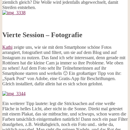
ziemlich gleich? Die Wolle wird jedenfalls abgewechselt, damit
Streifen entstehen.
Vierte Session – Fotografie
Kathi
zeigte uns, wie sie mit dem Smartphone schöne Fotos
arrangiert, fotografiert und filtert, um sie auf dem Blog und auf
Instagram zu nutzen. Das fand ich sehr interessant, denn gerade mit
Rottönen hat die kleine Cam ja immer so ihre Probleme. Wie oben
zu sehen! Auf dem Foto seht Ihr Teilnehmerinnen auf ihr
Smartphone starren und werkeln 🙂 Ein großartiger Tipp von ihr:
„Spark Post“ von Adobe, eine Gratis-App für Beschriftungen.
Gleich installiert, dafür allein hat es sich schon gelohnt.
Ein weiterer Tipp lautete: legt die Stricksachen auf eine weiße
Fläche in helles Licht, aber nicht in die Sonne. Direkt mal getestet
mit einem Plakat, das sie mitbrachte, und schwups, schon waren die
Farben tatsächlich einigermaßen natürlich! Dann noch ein paar Filter
draufgehen, z.B. Weißabgleich, noch ein Foto und.. siehe da,
wirklich passabel. Man sieht die grünen Nadeln, und das Rot der