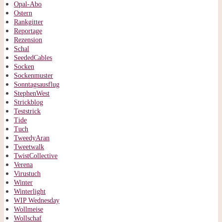
Opal-Abo
Ostern
Rankgitter
Reportage
Rezension
Schal
SeededCables
Socken
Sockenmuster
Sonntagsausflug
StephenWest
Strickblog
Teststrick
Tide
Tuch
TweedyAran
Tweetwalk
TwistCollective
Verena
Virustuch
Winter
Winterlight
WIP Wednesday
Wollmeise
Wollschaf