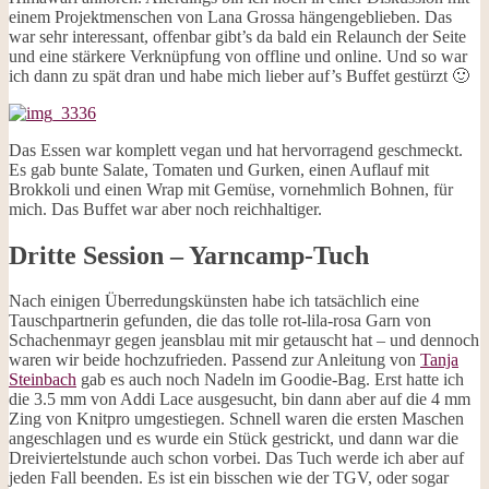
einem Projektmenschen von Lana Grossa hängengeblieben. Das
war sehr interessant, offenbar gibt’s da bald ein Relaunch der Seite
und eine stärkere Verknüpfung von offline und online. Und so war
ich dann zu spät dran und habe mich lieber auf’s Buffet gestürzt 🙂
Das Essen war komplett vegan und hat hervorragend geschmeckt.
Es gab bunte Salate, Tomaten und Gurken, einen Auflauf mit
Brokkoli und einen Wrap mit Gemüse, vornehmlich Bohnen, für
mich. Das Buffet war aber noch reichhaltiger.
Dritte Session – Yarncamp-Tuch
Nach einigen Überredungskünsten habe ich tatsächlich eine
Tauschpartnerin gefunden, die das tolle rot-lila-rosa Garn von
Schachenmayr gegen jeansblau mit mir getauscht hat – und dennoch
waren wir beide hochzufrieden. Passend zur Anleitung von
Tanja
Steinbach
gab es auch noch Nadeln im Goodie-Bag. Erst hatte ich
die 3.5 mm von Addi Lace ausgesucht, bin dann aber auf die 4 mm
Zing von Knitpro umgestiegen. Schnell waren die ersten Maschen
angeschlagen und es wurde ein Stück gestrickt, und dann war die
Dreiviertelstunde auch schon vorbei. Das Tuch werde ich aber auf
jeden Fall beenden. Es ist ein bisschen wie der TGV, oder sogar