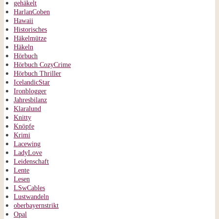
gehäkelt
HarlanCoben
Hawaii
Historisches
Häkelmütze
Häkeln
Hörbuch
Hörbuch CozyCrime
Hörbuch Thriller
IcelandicStar
Ironblogger
Jahresbilanz
Klaralund
Knitty
Knöpfe
Krimi
Lacewing
LadyLove
Leidenschaft
Lente
Lesen
LSwCables
Lustwandeln
oberbayernstrikt
Opal