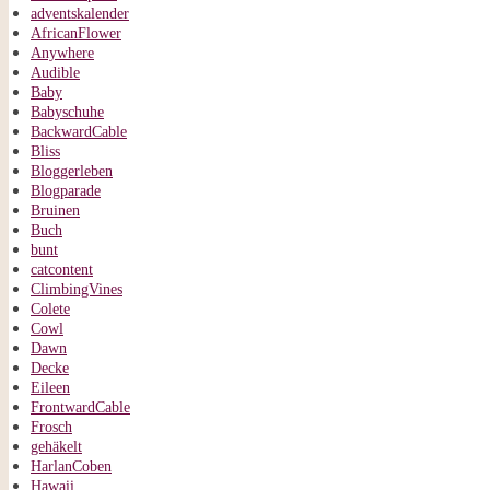
adventskalender
AfricanFlower
Anywhere
Audible
Baby
Babyschuhe
BackwardCable
Bliss
Bloggerleben
Blogparade
Bruinen
Buch
bunt
catcontent
ClimbingVines
Colete
Cowl
Dawn
Decke
Eileen
FrontwardCable
Frosch
gehäkelt
HarlanCoben
Hawaii