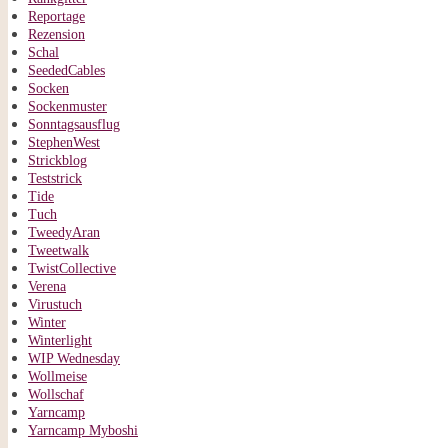
Reportage
Rezension
Schal
SeededCables
Socken
Sockenmuster
Sonntagsausflug
StephenWest
Strickblog
Teststrick
Tide
Tuch
TweedyAran
Tweetwalk
TwistCollective
Verena
Virustuch
Winter
Winterlight
WIP Wednesday
Wollmeise
Wollschaf
Yarncamp
Yarncamp Myboshi