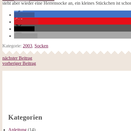
steht aber wieder eine Herrensocke an, ein kleines Stückchen ist sch
Galerie
Opal-Abos
Strickblogs
teilen
Hörbücher
merken
teilen
E-Mail
Kategorie:
2003
,
Socken
nächster Beitrag
vorheriger Beitrag
Kategorien
Anleitung
(14)