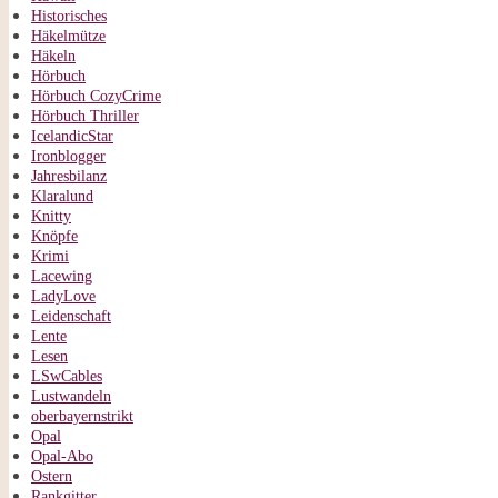
Historisches
Häkelmütze
Häkeln
Hörbuch
Hörbuch CozyCrime
Hörbuch Thriller
IcelandicStar
Ironblogger
Jahresbilanz
Klaralund
Knitty
Knöpfe
Krimi
Lacewing
LadyLove
Leidenschaft
Lente
Lesen
LSwCables
Lustwandeln
oberbayernstrikt
Opal
Opal-Abo
Ostern
Rankgitter