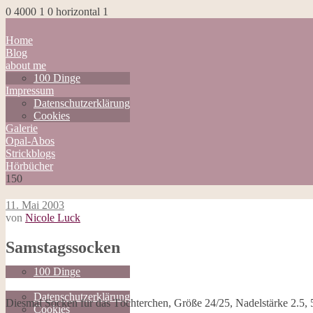
0
4000
1
0
horizontal
1
Home
Blog
about me
100 Dinge
Impressum
Datenschutzerklärung
Cookies
Galerie
Opal-Abos
Strickblogs
Hörbücher
150
11. Mai 2003
von
Nicole Luck
Home
Samstagssocken
Blog
about me
100 Dinge
Impressum
Datenschutzerklärung
Diesmal Socken für das Töchterchen, Größe 24/25, Nadelstärke 2.5, 5
Cookies