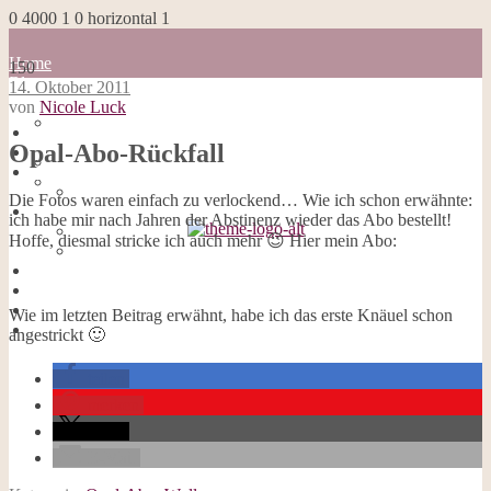
0
4000
1
0
horizontal
1
Home
150
Blog
14. Oktober 2011
about me
von
Nicole Luck
100 Dinge
Home
Impressum
Opal-Abo-Rückfall
Blog
Datenschutzerklärung
about me
Cookies
100 Dinge
Die Fotos waren einfach zu verlockend… Wie ich schon erwähnte:
Galerie
Impressum
ich habe mir nach Jahren der Abstinenz wieder das Abo bestellt!
Opal-Abos
Datenschutzerklärung
Hoffe, diesmal stricke ich auch mehr 😉 Hier mein Abo:
Strickblogs
Cookies
Hörbücher
Galerie
Opal-Abos
Strickblogs
Wie im letzten Beitrag erwähnt, habe ich das erste Knäuel schon
Hörbücher
angestrickt 🙂
teilen
merken
teilen
E-Mail