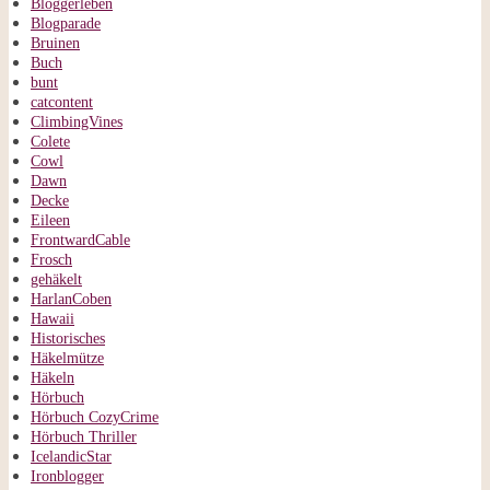
Bloggerleben
Blogparade
Bruinen
Buch
bunt
catcontent
ClimbingVines
Colete
Cowl
Dawn
Decke
Eileen
FrontwardCable
Frosch
gehäkelt
HarlanCoben
Hawaii
Historisches
Häkelmütze
Häkeln
Hörbuch
Hörbuch CozyCrime
Hörbuch Thriller
IcelandicStar
Ironblogger