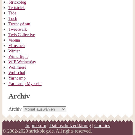
Strickblog
Teststrick
Tide
Tuch
TweedyAran
Tweetwalk
TwistCollective
Verena
Virustuch
Winter
Winterlight
WIP Wednesday
Wollmeise
Wollschaf
Yarncamp
Yarncamp Myboshi
Archiv
Archiv
Impressum
|
Datenschutzerklärung
|
Cookies
© 2002-2020 strickblog.de. All rights reserved.