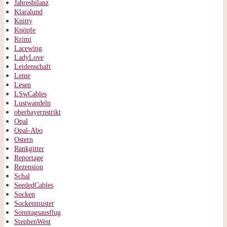
Jahresbilanz
Klaralund
Knitty
Knöpfe
Krimi
Lacewing
LadyLove
Leidenschaft
Lente
Lesen
LSwCables
Lustwandeln
oberbayernstrikt
Opal
Opal-Abo
Ostern
Rankgitter
Reportage
Rezension
Schal
SeededCables
Socken
Sockenmuster
Sonntagsausflug
StephenWest