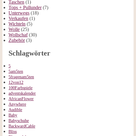
Taschen
(1)
Tops + Pullunder
(7)
Unterwegs
(18)
Verkaufen
(1)
Wichteln
(5)
Wolle
(25)
Wollschaf
(30)
Zubehör
(3)
Schlagwörter
5
5am5ten
5fragenam5ten
12von12
100Farbspiele
adventskalender
AfricanFlower
Anywhere
Audible
Baby
Babyschuhe
BackwardCable
Bliss