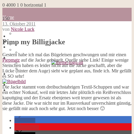
0
4000
1
0
horizontal
1
Home
150
Blog
13. Oktober 2011
about me
von
Nicole Luck
100 Dinge
Home
Impressum
Pimp my Billigjacke
Blog
Datenschutzerklärung
about me
Cookies
100 Dinge
Gestern habe ich mal das Bügeleisen geschwungen und mir einen
Galerie
Impressum
Piepmatz
auf die Jacke gebügelt. Quelle siehe Link! Einige wenige
Opal-Abos
Datenschutzerklärung
Steinchen haben es leider nicht auf die Jacke geschafft, aber die
Strickblogs
Cookies
Lücke (hinter dem Auge) sieht wie geplant aus, finde ich. Mir gefällt
Hörbücher
Galerie
es SO sehr!
Opal-Abos
Strickblogs
Die Jacke stammt vom dreibuchstabrigen Textil-Schuppen und war
Hörbücher
ein echter Notkauf, weil mir letztes Jahr plötzlich ein Reißverschluss
kaputtging und der Ersatz ebenjenes weit teurer gewesen ist als
diese Jacke. Die war nicht nur im Rausverkauf unverschämt günstig,
sie gefällt mir auch noch sehr gut. Jetzt noch besser 🙂
teilen
merken