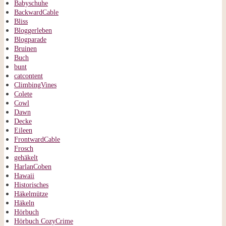
Babyschuhe
BackwardCable
Bliss
Bloggerleben
Blogparade
Bruinen
Buch
bunt
catcontent
ClimbingVines
Colete
Cowl
Dawn
Decke
Eileen
FrontwardCable
Frosch
gehäkelt
HarlanCoben
Hawaii
Historisches
Häkelmütze
Häkeln
Hörbuch
Hörbuch CozyCrime