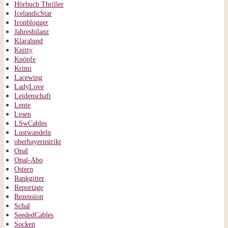
Hörbuch Thriller
IcelandicStar
Ironblogger
Jahresbilanz
Klaralund
Knitty
Knöpfe
Krimi
Lacewing
LadyLove
Leidenschaft
Lente
Lesen
LSwCables
Lustwandeln
oberbayernstrikt
Opal
Opal-Abo
Ostern
Rankgitter
Reportage
Rezension
Schal
SeededCables
Socken