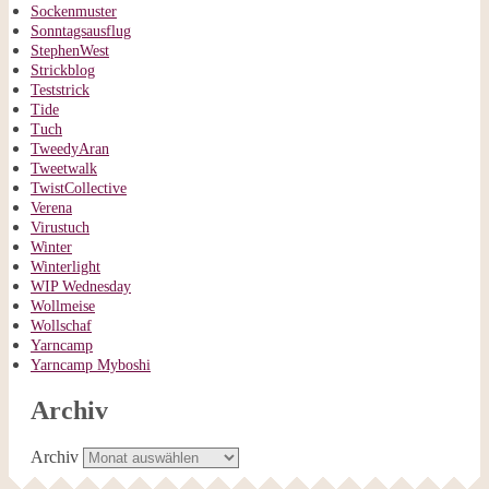
Sockenmuster
Sonntagsausflug
StephenWest
Strickblog
Teststrick
Tide
Tuch
TweedyAran
Tweetwalk
TwistCollective
Verena
Virustuch
Winter
Winterlight
WIP Wednesday
Wollmeise
Wollschaf
Yarncamp
Yarncamp Myboshi
Archiv
Archiv