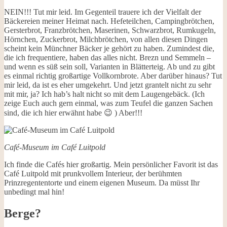
NEIN!!! Tut mir leid. Im Gegenteil trauere ich der Vielfalt der
Bäckereien meiner Heimat nach. Hefeteilchen, Campingbrötchen,
Gersterbrot, Franzbrötchen, Maserinen, Schwarzbrot, Rumkugeln,
Hörnchen, Zuckerbrot, Milchbrötchen, von allen diesen Dingen
scheint kein Münchner Bäcker je gehört zu haben. Zumindest die,
die ich frequentiere, haben das alles nicht. Brezn und Semmeln –
und wenn es süß sein soll, Varianten in Blätterteig. Ab und zu gibt
es einmal richtig großartige Vollkornbrote. Aber darüber hinaus? Tut
mir leid, da ist es eher umgekehrt. Und jetzt grantelt nicht zu sehr
mit mir, ja? Ich hab’s halt nicht so mit dem Laugengebäck. (Ich
zeige Euch auch gern einmal, was zum Teufel die ganzen Sachen
sind, die ich hier erwähnt habe 😉 ) Aber!!!
Café-Museum im Café Luitpold
Ich finde die Cafés hier großartig. Mein persönlicher Favorit ist das
Café Luitpold mit prunkvollem Interieur, der berühmten
Prinzregententorte und einem eigenen Museum. Da müsst Ihr
unbedingt mal hin!
Berge?