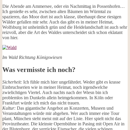
Die Abende am Ammersee, oder ein Nachmittag in Possenhofen…
Ich genieße es sehr, zwischen alten Bäumen im Würmtal zu
spazieren, das Moor dort ist auch klasse, überhaupt diese riesigen
Wälder gefallen mir sehr. Auch das gibt es in meiner Heimat,
Wolfsburg ist unheimlich grün und die Heidelandschaft ist auch sehr
reizvoll, aber die Art des Waldes unterscheidet sich schon eklatant
von hier.
Im Wald Richtung Königswiesen
Was vermisste ich noch?
Sicherheit:
Ich fühle mich hier ungefährdet. Weder gibt es krasse
Einbruchserien wie in meiner Heimat, noch irgendwelche
zwielichtigen Viertel. Auch nachts nach der Wiesn bin ich
problemlos im Dunkeln allein heimgekommen. In Köln oder
Frankfurt würde ich mich das nicht trauen.
Kultur:
Das gigantische Angebot an Konzerten, Museen und
Veranstaltungen würde mir abgehen. Wer auch immer eine Tour
plant, München steht meist mit auf der Liste. Hier spielt nicht das
Provinztheater. Die kleinste Opernbühne in Pasing mit Open Air in
der Blutenburg, der verrückte Eismacher, die vielen schönen