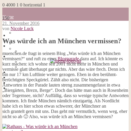
0
4000
1
0
horizontal
1
Home
150
Blog
21. November 2016
about me
von
Nicole Luck
100 Dinge
Home
Impressum
Was würde ich an München vermissen?
Blog
Datenschutzerklärung
about me
Cookies
100 Dinge
muenchen.de fragt in seinem Blog „Was würde ich an München
Galerie
Impressum
vermissen?“ und ruft zu einer
Blogparade
dazu auf. Ich könnte es
Opal-Abos
Datenschutzerklärung
kurz machen: ich wohne seit 2001 nicht mehr in München und
Strickblogs
Cookies
vermisse glatt überhaupt gar nichts. Aber das wäre frech. Denn ich
Hörbücher
Galerie
bin nur 17 km Luftlinie weiter gezogen. Eben in den berühmt-
Opal-Abos
berüchtigten Speckgürtel. Zählt also nicht. Die bisherigen
Strickblogs
Antworten in der Parade lauten streng zusammengefasst in etwa
Hörbücher
„Biergärten, Brezn, Berge“. Doch das hätte man auch in Rosenheim
oder Tegernsee, nicht? Auffällig, dass so wenige typische Antworten
kommen. Ich finde München nämlich einzigartig. Als Nordlicht
habe ich es hier schon etwas schwerer, der Münchner an
sich grantelt gern mit uns. Das geht mir vermutlich, wenn weg, eher
nicht so ab 🙂 Also, was würde ich an München vermissen?