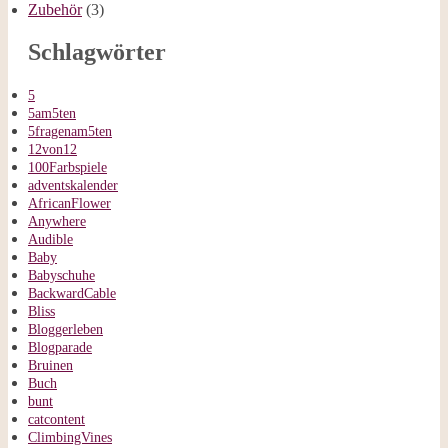
Zubehör
(3)
Schlagwörter
5
5am5ten
5fragenam5ten
12von12
100Farbspiele
adventskalender
AfricanFlower
Anywhere
Audible
Baby
Babyschuhe
BackwardCable
Bliss
Bloggerleben
Blogparade
Bruinen
Buch
bunt
catcontent
ClimbingVines