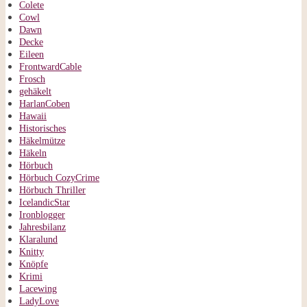
Colete
Cowl
Dawn
Decke
Eileen
FrontwardCable
Frosch
gehäkelt
HarlanCoben
Hawaii
Historisches
Häkelmütze
Häkeln
Hörbuch
Hörbuch CozyCrime
Hörbuch Thriller
IcelandicStar
Ironblogger
Jahresbilanz
Klaralund
Knitty
Knöpfe
Krimi
Lacewing
LadyLove