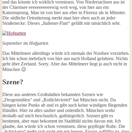
und das könnte ich wirklich vermissen. Von Niedersachsen aus ist
der Chiemsee eeeeeeeeeeewig weit weg, von hier aus ein
Katzensprung. Man ist von hier aus eher in Florenz als in Münster.
Die südliche Orientierung merkt man hier eben auch an jeder
Straßenecke. Dieses „Italiener-Flair“ gefällt mir tatsächlich sehr.
September im Hofgarten
Das Mittelmeer allerdings würde ich niemals der Nordsee vorziehen.
Ich bin schon mehrfach von hier aus nach Holland gefahren. Nichts
geht über Zeeland. Sorry. Aber das Mittelmeer liegt ja auch nicht in
München 😉
Szene?
Diese aus anderen Großstädten bekannten Szenen wie
„Drogenmilieu“ und „Rotlichtviertel“ hat München nicht. Da
hängen keine Punks ab und es gibt auch keine windigen fliegenden
Händler. Hier ist alles sauber und ordentlich. München wirkt
deshalb auf mich beschaulich, gutbürgerlich. Szenen gibt es
bestimmt, aber man bekommt im Stadtbild nichts davon mit. Ich
glaube, das würde ich schon vermissen, diese gepflegte Ruhe. Die
„Schickeria“ treibt sich nicht mit mir herum. Einzig auffällig ist, dass