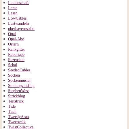
Leidenschaft
Lente
Lesen
LSwCables
Lustwandeln
oberbayernstrikt
Opal
Opal-Abo
Ostern
Rankgitter
Reportage
Rezension
Schal
SeededCables
Socken
Sockenmuster
Sonntagsausflug
StephenWest
Strickblog
Teststrick
Tide
Tuch
TweedyAran
Tweetwalk
TwistCollective