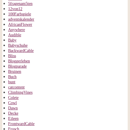
5fragenam5ten
12von12
100Farbspiele
adventskalender
AfricanFlower
Anywhere
Audible
Baby
Babyschuhe
BackwardCable
Bliss
Bloggerleben
Blogparade
Bruinen
Buch
bunt
catcontent
ClimbingVines
Colete
Cowl
Dawn
Decke
Eileen
FrontwardCable
Frosch