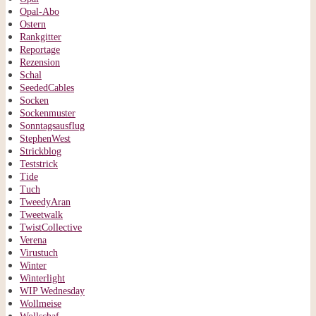
Opal-Abo
Ostern
Rankgitter
Reportage
Rezension
Schal
SeededCables
Socken
Sockenmuster
Sonntagsausflug
StephenWest
Strickblog
Teststrick
Tide
Tuch
TweedyAran
Tweetwalk
TwistCollective
Verena
Virustuch
Winter
Winterlight
WIP Wednesday
Wollmeise