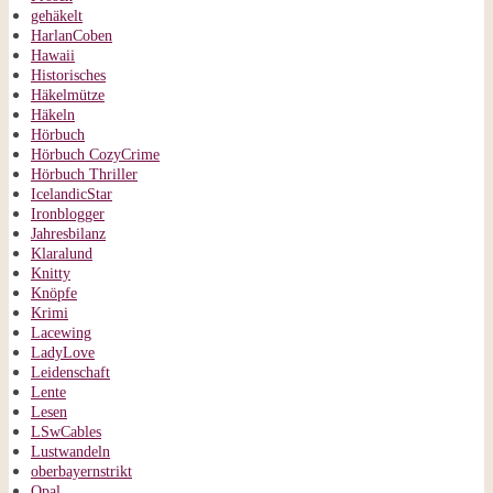
gehäkelt
HarlanCoben
Hawaii
Historisches
Häkelmütze
Häkeln
Hörbuch
Hörbuch CozyCrime
Hörbuch Thriller
IcelandicStar
Ironblogger
Jahresbilanz
Klaralund
Knitty
Knöpfe
Krimi
Lacewing
LadyLove
Leidenschaft
Lente
Lesen
LSwCables
Lustwandeln
oberbayernstrikt
Opal