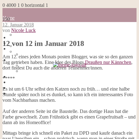
0
4000
1
0
horizontal
1
Home
150
Blog
12. Januar 2018
about me
von
Nicole Luck
100 Dinge
Home
Impressum
12 von 12 im Januar 2018
Blog
Datenschutzerklärung
about me
Cookies
100 Dinge
Am 12. eines jeden Monats posten Blogger, was sie so den ganzen
Galerie
Impressum
Tag getrieben haben. Eine Idee des Blogs
Draußen nur Kännchen
,
Opal-Abos
Datenschutzerklärung
dort findest Du auch die anderen Teilnehmer/innen.
Strickblogs
Cookies
Hörbücher
Galerie
*****
Opal-Abos
Strickblogs
Es ist um 6 Uhr selbst den Katzen noch zu früh… und eine halbe
Hörbücher
Stunde später noch ist es dunkel, so kann ich ein interessantes Foto
vom Nachbarhaus machen.
Auf der anderen Seite ist die Baustelle. Das dortige Haus hat die
Farbe gewechselt. Zum Frühstück gibt es einen Grapefruitsaft – und
dann ab ins Homeoffice!
Mittags bringe ich schnell ein Paket zu DPD und kaufe danach ein
paar Utensilien ein – schon praktisch, wenn man in einer Straße mit