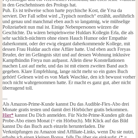
in den Geschehnissen des Prologs hat.
Puh. Es ist teilweise schon harte psychische Kost, die Yrsa da
serviert. Der Fall selbst wird „Typisch nordisch“ erzählt, ausführlich
und genau und manchmal eben auch so langatmig, wie mühselige
Polizeiarbeit nun mal ist. Einige Nebenpersonen würzen die
Geschichte. Da wären beispielsweise Huldars Kollegin Erla, die als
sehr sachlich-nüchtern ohne einen Hauch Humor oder Empathie
daherkommt, oder der ewig elegant daherkommende Kollege, mit
dessen Frau Huldar auch eine Affäre hatte. Und eben auch Freyas
Bruder, der im Gefängnis sitzt und auf dessen Wohnung inklusive
Kampfhündin Freya nun aufpasst. Allein diese Konstellationen
machen Lust auf mehr, und das ist mit einem zweiten Band auch
gegeben. Klare Empfehlung, lange nicht mehr so ein gutes Buch
gehört! Gelesen wird es von Mark Waschke, den ich bewusst vorher
noch nicht wahrgenommen hatte. Er macht es ganz gut, aber nicht
überragend toll.
—
Als Amazon-Prime-Kunde kannst Du das Audible-Flex-Abo drei
Monate gratis testen und damit drei Hörbücher gratis bekommen.
Hier*
kannst Du Dich anmelden. Für Nicht-Prime-Kunden gilt das
Probe-Abo einen Monat (= ein Hörbuch). Mit Klick auf das Bild
kannst Du das Buch auch einzeln herunterladen. Die
Verknüpfungen zu Amazon sind Affiliate-Links, wenn Du sie nutzt,
erhalte ich einen kleinen Bonus, falls Du über sie einkaufst. (* =