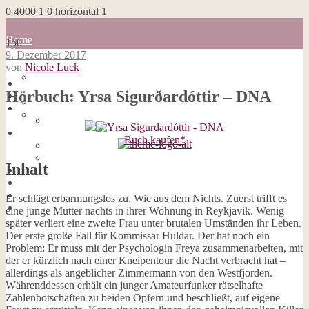
0
4000
1
0
horizontal
1
Home
150
Blog
9. Dezember 2017
about me
von
Nicole Luck
100 Dinge
Home
Impressum
Hörbuch: Yrsa Sigurðardóttir – DNA
Blog
Datenschutzerklärung
about me
Cookies
100 Dinge
Galerie
Impressum
Opal-Abos
Buch kaufen*
Datenschutzerklärung
Strickblogs
Cookies
Hörbücher
Inhalt
Galerie
Opal-Abos
Strickblogs
Er schlägt erbarmungslos zu. Wie aus dem Nichts. Zuerst trifft es
Hörbücher
eine junge Mutter nachts in ihrer Wohnung in Reykjavik. Wenig
später verliert eine zweite Frau unter brutalen Umständen ihr Leben.
Der erste große Fall für Kommissar Huldar. Der hat noch ein
Problem: Er muss mit der Psychologin Freya zusammenarbeiten, mit
der er kürzlich nach einer Kneipentour die Nacht verbracht hat –
allerdings als angeblicher Zimmermann von den Westfjorden.
Währenddessen erhält ein junger Amateurfunker rätselhafte
Zahlenbotschaften zu beiden Opfern und beschließt, auf eigene