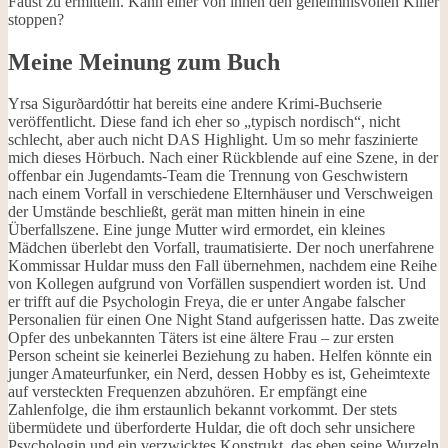
Faust zu ermitteln. Kann einer von ihnen den geheimnisvollen Killer
stoppen?
Meine Meinung zum Buch
Yrsa Sigurðardóttir hat bereits eine andere Krimi-Buchserie
veröffentlicht. Diese fand ich eher so „typisch nordisch“, nicht
schlecht, aber auch nicht DAS Highlight. Um so mehr faszinierte
mich dieses Hörbuch. Nach einer Rückblende auf eine Szene, in der
offenbar ein Jugendamts-Team die Trennung von Geschwistern
nach einem Vorfall in verschiedene Elternhäuser und Verschweigen
der Umstände beschließt, gerät man mitten hinein in eine
Überfallszene. Eine junge Mutter wird ermordet, ein kleines
Mädchen überlebt den Vorfall, traumatisierte. Der noch unerfahrene
Kommissar Huldar muss den Fall übernehmen, nachdem eine Reihe
von Kollegen aufgrund von Vorfällen suspendiert worden ist. Und
er trifft auf die Psychologin Freya, die er unter Angabe falscher
Personalien für einen One Night Stand aufgerissen hatte. Das zweite
Opfer des unbekannten Täters ist eine ältere Frau – zur ersten
Person scheint sie keinerlei Beziehung zu haben. Helfen könnte ein
junger Amateurfunker, ein Nerd, dessen Hobby es ist, Geheimtexte
auf versteckten Frequenzen abzuhören. Er empfängt eine
Zahlenfolge, die ihm erstaunlich bekannt vorkommt. Der stets
übermüdete und überforderte Huldar, die oft doch sehr unsichere
Psychologin und ein verzwicktes Konstrukt, das eben seine Wurzeln