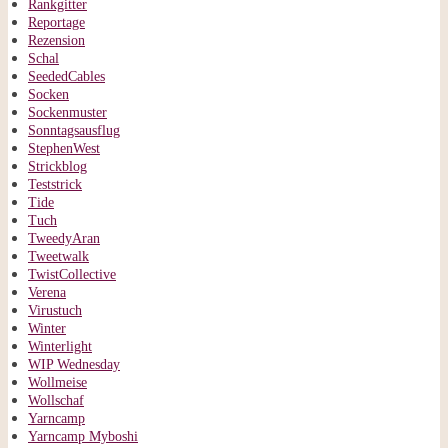
Rankgitter
Reportage
Rezension
Schal
SeededCables
Socken
Sockenmuster
Sonntagsausflug
StephenWest
Strickblog
Teststrick
Tide
Tuch
TweedyAran
Tweetwalk
TwistCollective
Verena
Virustuch
Winter
Winterlight
WIP Wednesday
Wollmeise
Wollschaf
Yarncamp
Yarncamp Myboshi