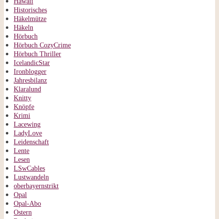
Hawaii
Historisches
Häkelmütze
Häkeln
Hörbuch
Hörbuch CozyCrime
Hörbuch Thriller
IcelandicStar
Ironblogger
Jahresbilanz
Klaralund
Knitty
Knöpfe
Krimi
Lacewing
LadyLove
Leidenschaft
Lente
Lesen
LSwCables
Lustwandeln
oberbayernstrikt
Opal
Opal-Abo
Ostern