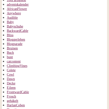
100Farbspiele
adventskalender
AfricanFlower
Anywhere
Audible
Baby
Babyschuhe
BackwardCable
Bliss
Bloggerleben
Blogparade
Bruinen
Buch
bunt
catcontent
ClimbingVines
Colete
Cowl
Dawn
Decke
Eileen
FrontwardCable
Frosch
gehäkelt
HarlanCoben