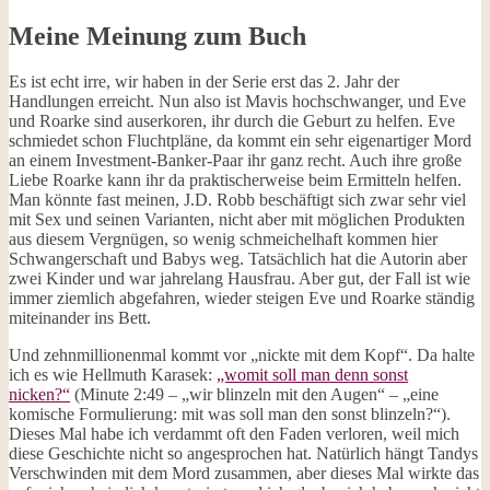
Meine Meinung zum Buch
Es ist echt irre, wir haben in der Serie erst das 2. Jahr der
Handlungen erreicht. Nun also ist Mavis hochschwanger, und Eve
und Roarke sind auserkoren, ihr durch die Geburt zu helfen. Eve
schmiedet schon Fluchtpläne, da kommt ein sehr eigenartiger Mord
an einem Investment-Banker-Paar ihr ganz recht. Auch ihre große
Liebe Roarke kann ihr da praktischerweise beim Ermitteln helfen.
Man könnte fast meinen, J.D. Robb beschäftigt sich zwar sehr viel
mit Sex und seinen Varianten, nicht aber mit möglichen Produkten
aus diesem Vergnügen, so wenig schmeichelhaft kommen hier
Schwangerschaft und Babys weg. Tatsächlich hat die Autorin aber
zwei Kinder und war jahrelang Hausfrau. Aber gut, der Fall ist wie
immer ziemlich abgefahren, wieder steigen Eve und Roarke ständig
miteinander ins Bett.
Und zehnmillionenmal kommt vor „nickte mit dem Kopf“. Da halte
ich es wie Hellmuth Karasek:
„womit soll man denn sonst
nicken?“
(Minute 2:49 – „wir blinzeln mit den Augen“ – „eine
komische Formulierung: mit was soll man den sonst blinzeln?“).
Dieses Mal habe ich verdammt oft den Faden verloren, weil mich
diese Geschichte nicht so angesprochen hat. Natürlich hängt Tandys
Verschwinden mit dem Mord zusammen, aber dieses Mal wirkte das