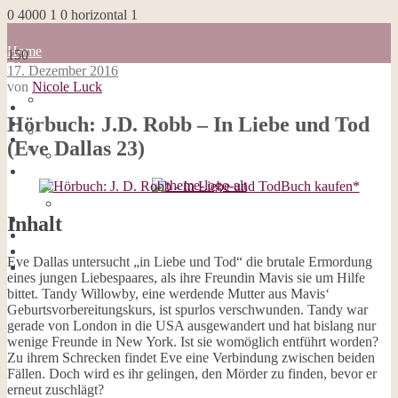
0
4000
1
0
horizontal
1
Home
150
Blog
17. Dezember 2016
about me
von
Nicole Luck
100 Dinge
Home
Impressum
Hörbuch: J.D. Robb – In Liebe und Tod
Blog
Datenschutzerklärung
about me
(Eve Dallas 23)
Cookies
100 Dinge
Galerie
Impressum
Opal-Abos
Buch kaufen*
Datenschutzerklärung
Strickblogs
Cookies
Hörbücher
Galerie
Inhalt
Opal-Abos
Strickblogs
Eve Dallas untersucht „in Liebe und Tod“ die brutale Ermordung
Hörbücher
eines jungen Liebespaares, als ihre Freundin Mavis sie um Hilfe
bittet. Tandy Willowby, eine werdende Mutter aus Mavis‘
Geburtsvorbereitungskurs, ist spurlos verschwunden. Tandy war
gerade von London in die USA ausgewandert und hat bislang nur
wenige Freunde in New York. Ist sie womöglich entführt worden?
Zu ihrem Schrecken findet Eve eine Verbindung zwischen beiden
Fällen. Doch wird es ihr gelingen, den Mörder zu finden, bevor er
erneut zuschlägt?