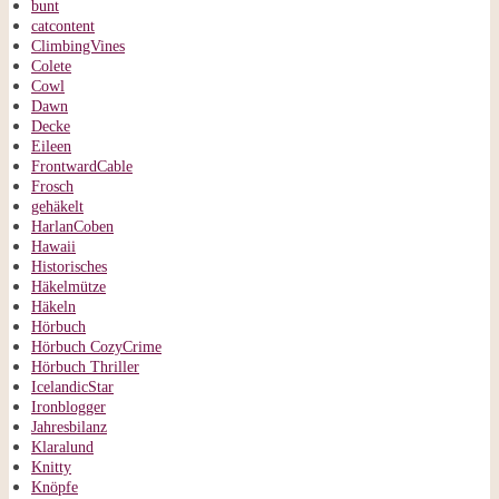
bunt
catcontent
ClimbingVines
Colete
Cowl
Dawn
Decke
Eileen
FrontwardCable
Frosch
gehäkelt
HarlanCoben
Hawaii
Historisches
Häkelmütze
Häkeln
Hörbuch
Hörbuch CozyCrime
Hörbuch Thriller
IcelandicStar
Ironblogger
Jahresbilanz
Klaralund
Knitty
Knöpfe