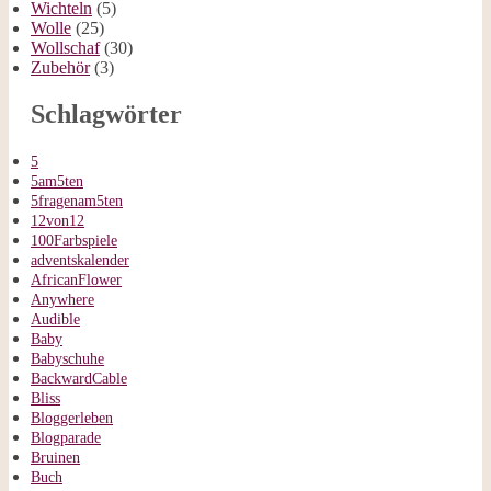
Wichteln
(5)
Wolle
(25)
Wollschaf
(30)
Zubehör
(3)
Schlagwörter
5
5am5ten
5fragenam5ten
12von12
100Farbspiele
adventskalender
AfricanFlower
Anywhere
Audible
Baby
Babyschuhe
BackwardCable
Bliss
Bloggerleben
Blogparade
Bruinen
Buch