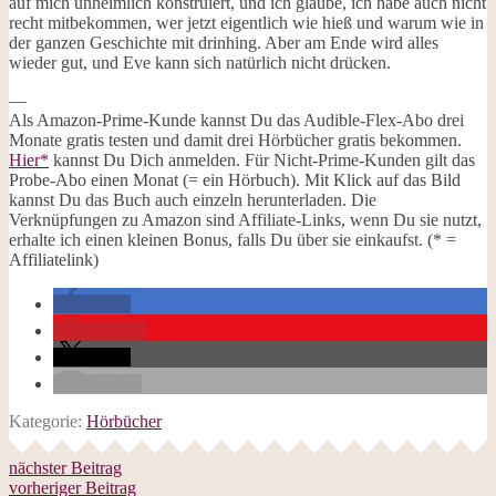
auf mich unheimlich konstruiert, und ich glaube, ich habe auch nicht
recht mitbekommen, wer jetzt eigentlich wie hieß und warum wie in
der ganzen Geschichte mit drinhing. Aber am Ende wird alles
wieder gut, und Eve kann sich natürlich nicht drücken.
—
Als Amazon-Prime-Kunde kannst Du das Audible-Flex-Abo drei
Monate gratis testen und damit drei Hörbücher gratis bekommen.
Hier*
kannst Du Dich anmelden. Für Nicht-Prime-Kunden gilt das
Probe-Abo einen Monat (= ein Hörbuch). Mit Klick auf das Bild
kannst Du das Buch auch einzeln herunterladen. Die
Verknüpfungen zu Amazon sind Affiliate-Links, wenn Du sie nutzt,
erhalte ich einen kleinen Bonus, falls Du über sie einkaufst. (* =
Affiliatelink)
teilen
merken
teilen
E-Mail
Kategorie:
Hörbücher
nächster Beitrag
vorheriger Beitrag