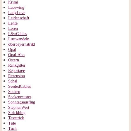
Krimi
Lacewing
LadyLove
Leidenschaft
Lente
Lesen
LSwCables
Lustwandeln
oberbayernstrikt
Opal
Opal-Abo
Ostern
Rankgitter
Reportage
Rezension
Schal
SeededCables
Socken
Sockenmuster
Sonntagsausflug
StephenWest
Strickblog
Teststrick
Tide
Tuch