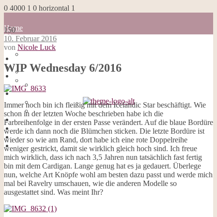
0
4000
1
0
horizontal
1
Home
150
Blog
10. Februar 2016
about me
von
Nicole Luck
100 Dinge
Home
Impressum
WIP Wednesday 6/2016
Blog
Datenschutzerklärung
about me
Cookies
100 Dinge
Galerie
Impressum
Opal-Abos
Datenschutzerklärung
Immer noch bin ich fleißig mit dem Icelandic Star beschäftigt. Wie
Strickblogs
Cookies
schon in der letzten Woche beschrieben habe ich die
Hörbücher
Galerie
Farbreihenfolge in der ersten Passe verändert. Auf die blaue Bordüre
Opal-Abos
werde ich dann noch die Blümchen sticken. Die letzte Bordüre ist
Strickblogs
wieder so wie am Rand, dort habe ich eine rote Doppelreihe
Hörbücher
weniger gestrickt, damit sie wirklich gleich hoch sind. Ich freue
mich wirklich, dass ich nach 3,5 Jahren nun tatsächlich fast fertig
bin mit dem Cardigan. Lange genug hat es ja gedauert. Überlege
nun, welche Art Knöpfe wohl am besten dazu passt und werde mich
mal bei Ravelry umschauen, wie die anderen Modelle so
ausgestattet sind. Was meint Ihr?