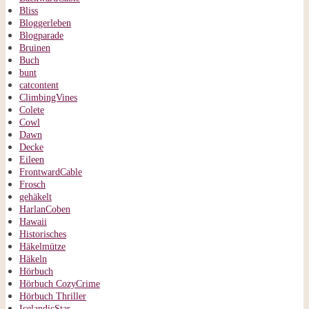
Bliss
Bloggerleben
Blogparade
Bruinen
Buch
bunt
catcontent
ClimbingVines
Colete
Cowl
Dawn
Decke
Eileen
FrontwardCable
Frosch
gehäkelt
HarlanCoben
Hawaii
Historisches
Häkelmütze
Häkeln
Hörbuch
Hörbuch CozyCrime
Hörbuch Thriller
IcelandicStar