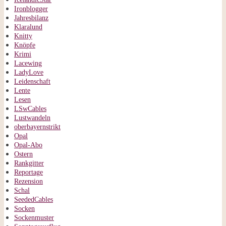
Ironblogger
Jahresbilanz
Klaralund
Knitty
Knöpfe
Krimi
Lacewing
LadyLove
Leidenschaft
Lente
Lesen
LSwCables
Lustwandeln
oberbayernstrikt
Opal
Opal-Abo
Ostern
Rankgitter
Reportage
Rezension
Schal
SeededCables
Socken
Sockenmuster