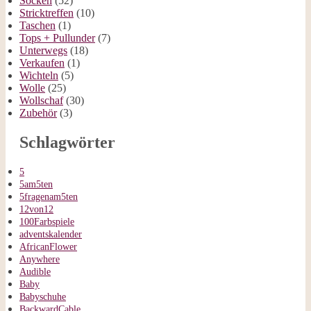
Socken
(52)
Stricktreffen
(10)
Taschen
(1)
Tops + Pullunder
(7)
Unterwegs
(18)
Verkaufen
(1)
Wichteln
(5)
Wolle
(25)
Wollschaf
(30)
Zubehör
(3)
Schlagwörter
5
5am5ten
5fragenam5ten
12von12
100Farbspiele
adventskalender
AfricanFlower
Anywhere
Audible
Baby
Babyschuhe
BackwardCable