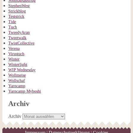
Sonntagsausflug
StephenWest
Strickblog
Teststrick
Tide
Tuch
TweedyAran
Tweetwalk
TwistCollective
Verena
Virustuch
Winter
Winterlight
WIP Wednesday
Wollmeise
Wollschaf
Yarncamp
Yarncamp Myboshi
Archiv
Archiv
Impressum
|
Datenschutzerklärung
|
Cookies