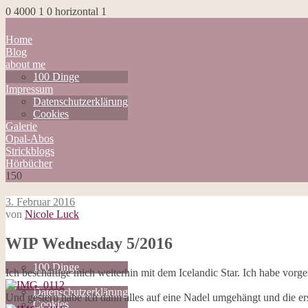
0
4000
1
0
horizontal
1
Home
Blog
about me
100 Dinge
Impressum
Datenschutzerklärung
Cookies
Galerie
Opal-Abos
Strickblogs
Hörbücher
150
3. Februar 2016
von
Nicole Luck
Home
WIP Wednesday 5/2016
Blog
about me
100 Dinge
Ich beschäftige mich weiterhin mit dem Icelandic Star. Ich habe vorg
Impressum
Datenschutzerklärung
Und gestern habe ich dann alles auf eine Nadel umgehängt und die ers
Cookies