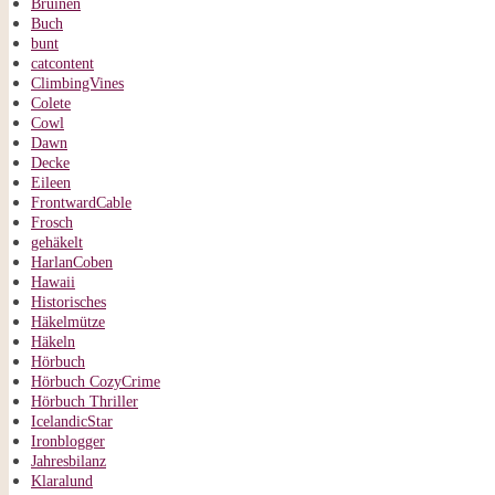
Bruinen
Buch
bunt
catcontent
ClimbingVines
Colete
Cowl
Dawn
Decke
Eileen
FrontwardCable
Frosch
gehäkelt
HarlanCoben
Hawaii
Historisches
Häkelmütze
Häkeln
Hörbuch
Hörbuch CozyCrime
Hörbuch Thriller
IcelandicStar
Ironblogger
Jahresbilanz
Klaralund