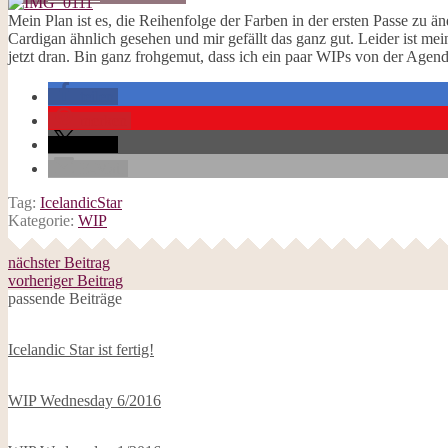
Galerie
Mein Plan ist es, die Reihenfolge der Farben in der ersten Passe zu 
Opal-Abos
Cardigan ähnlich gesehen und mir gefällt das ganz gut. Leider ist mei
Strickblogs
jetzt dran. Bin ganz frohgemut, dass ich ein paar WIPs von der Agen
Hörbücher
teilen
merken
teilen
E-Mail
Tag:
IcelandicStar
Kategorie:
WIP
nächster Beitrag
vorheriger Beitrag
passende Beiträge
Icelandic Star ist fertig!
WIP Wednesday 6/2016