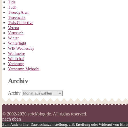
Tide
Tuch
TweedyAran
Tweetwalk
TwistCollective
Verena
Virustuch
Winter
Winterlight
WIP Wednesday
Wollmeise
Wollschaf
Yarncamp
Yarncamp Myboshi
Archiv
Archiv
© 2002-2020 strickblog.de. All rights reserved.
nach oben
Zum Ändern Ihrer Datenschutzeinstellung, z.B. Erteilung oder Widerruf von Einwi