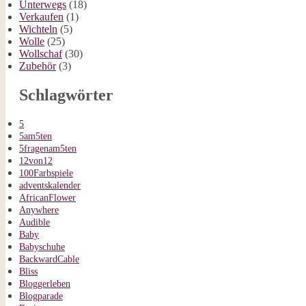
Unterwegs
(18)
Verkaufen
(1)
Wichteln
(5)
Wolle
(25)
Wollschaf
(30)
Zubehör
(3)
Schlagwörter
5
5am5ten
5fragenam5ten
12von12
100Farbspiele
adventskalender
AfricanFlower
Anywhere
Audible
Baby
Babyschuhe
BackwardCable
Bliss
Bloggerleben
Blogparade