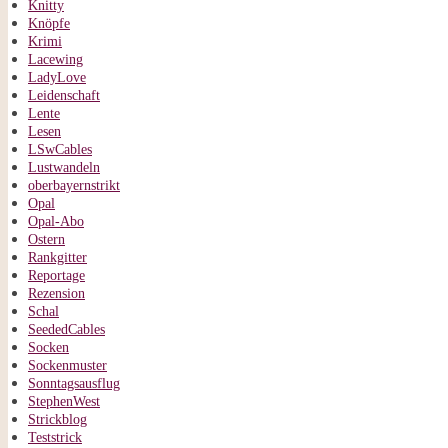
Knitty
Knöpfe
Krimi
Lacewing
LadyLove
Leidenschaft
Lente
Lesen
LSwCables
Lustwandeln
oberbayernstrikt
Opal
Opal-Abo
Ostern
Rankgitter
Reportage
Rezension
Schal
SeededCables
Socken
Sockenmuster
Sonntagsausflug
StephenWest
Strickblog
Teststrick