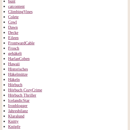
bunt
catcontent
ClimbingVines
Colete
Cowl
Dawn
Decke
Eileen
FrontwardCable
Frosch
gehäkelt
HarlanCoben
Hawaii
Historisches
Häkelmütze
Häkeln
Hörbuch
Hörbuch CozyCrime
Hörbuch Thriller
IcelandicStar
Ironblogger
Jahresbilanz
Klaralund
Knitty
Knöpfe