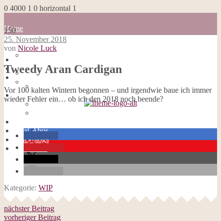
0
4000
1
0
horizontal
1
Home
150
Blog
25. November 2018
about me
von
Nicole Luck
100 Dinge
Home
Impressum
Tweedy Aran Cardigan
Blog
Datenschutzerklärung
about me
Cookies
100 Dinge
Vor 100 kalten Wintern begonnen – und irgendwie baue ich immer
Galerie
Impressum
wieder Fehler ein… ob ich den 2018 noch beende?
Opal-Abos
Datenschutzerklärung
Strickblogs
Cookies
Hörbücher
Galerie
Opal-Abos
teilen
Strickblogs
merken
Hörbücher
teilen
E-Mail
Kategorie:
WIP
nächster Beitrag
vorheriger Beitrag