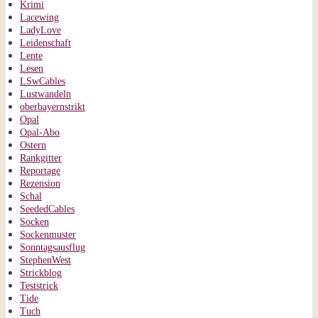
Krimi
Lacewing
LadyLove
Leidenschaft
Lente
Lesen
LSwCables
Lustwandeln
oberbayernstrikt
Opal
Opal-Abo
Ostern
Rankgitter
Reportage
Rezension
Schal
SeededCables
Socken
Sockenmuster
Sonntagsausflug
StephenWest
Strickblog
Teststrick
Tide
Tuch