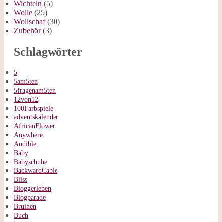
Wichteln
(5)
Wolle
(25)
Wollschaf
(30)
Zubehör
(3)
Schlagwörter
5
5am5ten
5fragenam5ten
12von12
100Farbspiele
adventskalender
AfricanFlower
Anywhere
Audible
Baby
Babyschuhe
BackwardCable
Bliss
Bloggerleben
Blogparade
Bruinen
Buch