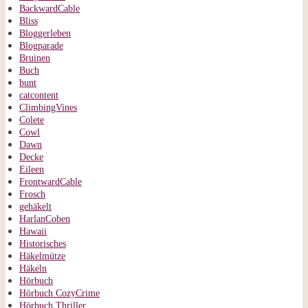
BackwardCable
Bliss
Bloggerleben
Blogparade
Bruinen
Buch
bunt
catcontent
ClimbingVines
Colete
Cowl
Dawn
Decke
Eileen
FrontwardCable
Frosch
gehäkelt
HarlanCoben
Hawaii
Historisches
Häkelmütze
Häkeln
Hörbuch
Hörbuch CozyCrime
Hörbuch Thriller