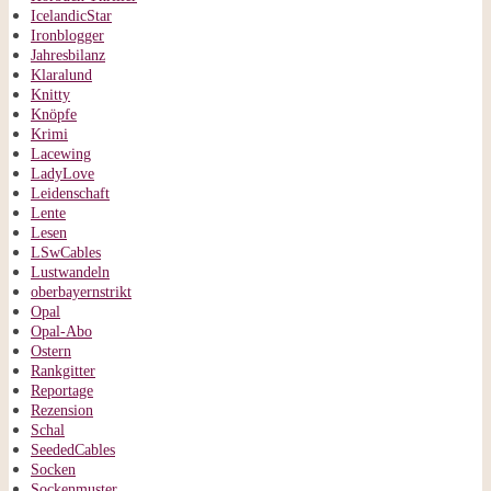
IcelandicStar
Ironblogger
Jahresbilanz
Klaralund
Knitty
Knöpfe
Krimi
Lacewing
LadyLove
Leidenschaft
Lente
Lesen
LSwCables
Lustwandeln
oberbayernstrikt
Opal
Opal-Abo
Ostern
Rankgitter
Reportage
Rezension
Schal
SeededCables
Socken
Sockenmuster