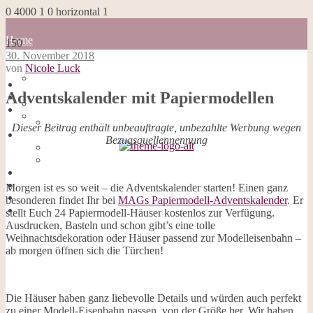
0
4000
1
0
horizontal
1
Home
150
Blog
30. November 2018
about me
von
Nicole Luck
100 Dinge
Home
Impressum
Adventskalender mit Papiermodellen
Blog
Datenschutzerklärung
about me
Cookies
100 Dinge
Dieser Beitrag enthält unbeauftragte, unbezahlte Werbung wegen
Galerie
Impressum
Bezugsquellennennung
Opal-Abos
Datenschutzerklärung
Strickblogs
Cookies
Hörbücher
Galerie
Opal-Abos
Morgen ist es so weit – die Adventskalender starten! Einen ganz
Strickblogs
besonderen findet Ihr bei
MAGs Papiermodell-Adventskalender
. Er
Hörbücher
stellt Euch 24 Papiermodell-Häuser kostenlos zur Verfügung.
Ausdrucken, Basteln und schon gibt’s eine tolle
Weihnachtsdekoration oder Häuser passend zur Modelleisenbahn –
ab morgen öffnen sich die Türchen!
Die Häuser haben ganz liebevolle Details und würden auch perfekt
zu einer Modell-Eisenbahn passen, von der Größe her. Wir haben