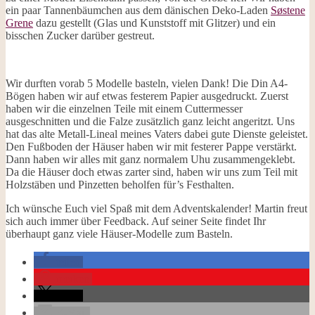
ein paar Tannenbäumchen aus dem dänischen Deko-Laden
Søstene
Grene
dazu gestellt (Glas und Kunststoff mit Glitzer) und ein
bisschen Zucker darüber gestreut.
Wir durften vorab 5 Modelle basteln, vielen Dank! Die Din A4-
Bögen haben wir auf etwas festerem Papier ausgedruckt. Zuerst
haben wir die einzelnen Teile mit einem Cuttermesser
ausgeschnitten und die Falze zusätzlich ganz leicht angeritzt. Uns
hat das alte Metall-Lineal meines Vaters dabei gute Dienste geleistet.
Den Fußboden der Häuser haben wir mit festerer Pappe verstärkt.
Dann haben wir alles mit ganz normalem Uhu zusammengeklebt.
Da die Häuser doch etwas zarter sind, haben wir uns zum Teil mit
Holzstäben und Pinzetten beholfen für’s Festhalten.
Ich wünsche Euch viel Spaß mit dem Adventskalender! Martin freut
sich auch immer über Feedback. Auf seiner Seite findet Ihr
überhaupt ganz viele Häuser-Modelle zum Basteln.
teilen
merken
teilen
E-Mail