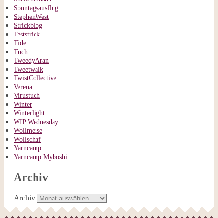
Sonntagsausflug
StephenWest
Strickblog
Teststrick
Tide
Tuch
TweedyAran
Tweetwalk
TwistCollective
Verena
Virustuch
Winter
Winterlight
WIP Wednesday
Wollmeise
Wollschaf
Yarncamp
Yarncamp Myboshi
Archiv
Archiv