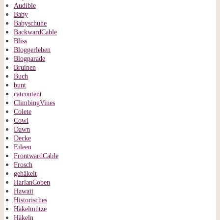
Audible
Baby
Babyschuhe
BackwardCable
Bliss
Bloggerleben
Blogparade
Bruinen
Buch
bunt
catcontent
ClimbingVines
Colete
Cowl
Dawn
Decke
Eileen
FrontwardCable
Frosch
gehäkelt
HarlanCoben
Hawaii
Historisches
Häkelmütze
Häkeln