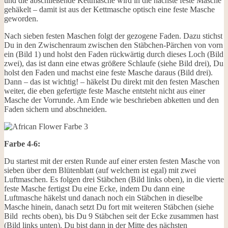
und die abschließende Kettmasche wird in die nächste feste Masche
gehäkelt – damit ist aus der Kettmasche optisch eine feste Masche
geworden.
Nach sieben festen Maschen folgt der gezogene Faden. Dazu stichst
Du in den Zwischenraum zwischen den Stäbchen-Pärchen von vorn
ein (Bild 1) und holst den Faden rückwärtig durch dieses Loch (Bild
zwei), das ist dann eine etwas größere Schlaufe (siehe Bild drei), Du
holst den Faden und machst eine feste Masche daraus (Bild drei).
Dann – das ist wichtig! – häkelst Du direkt mit den festen Maschen
weiter, die eben gefertigte feste Masche entsteht nicht aus einer
Masche der Vorrunde. Am Ende wie beschrieben abketten und den
Faden sichern und abschneiden.
Farbe 4-6:
Du startest mit der ersten Runde auf einer ersten festen Masche von
sieben über dem Blütenblatt (auf welchem ist egal) mit zwei
Luftmaschen. Es folgen drei Stäbchen (Bild links oben), in die vierte
feste Masche fertigst Du eine Ecke, indem Du dann eine
Luftmasche häkelst und danach noch ein Stäbchen in dieselbe
Masche hinein, danach setzt Du fort mit weiteren Stäbchen (siehe
Bild rechts oben), bis Du 9 Stäbchen seit der Ecke zusammen hast
(Bild links unten). Du bist dann in der Mitte des nächsten