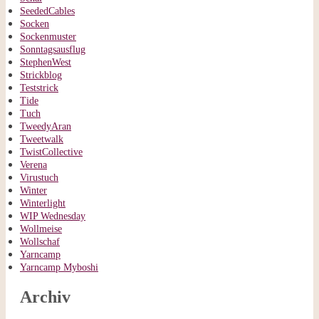
SeededCables
Socken
Sockenmuster
Sonntagsausflug
StephenWest
Strickblog
Teststrick
Tide
Tuch
TweedyAran
Tweetwalk
TwistCollective
Verena
Virustuch
Winter
Winterlight
WIP Wednesday
Wollmeise
Wollschaf
Yarncamp
Yarncamp Myboshi
Archiv