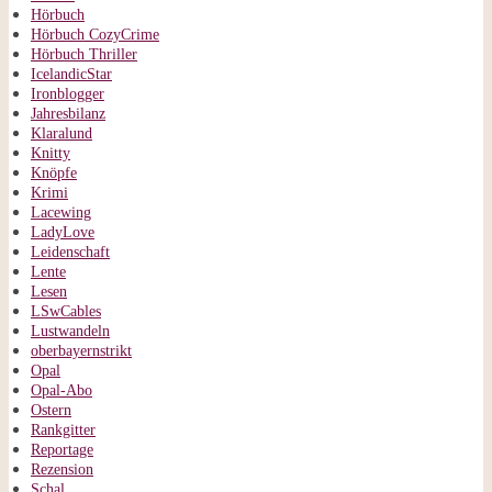
Hörbuch
Hörbuch CozyCrime
Hörbuch Thriller
IcelandicStar
Ironblogger
Jahresbilanz
Klaralund
Knitty
Knöpfe
Krimi
Lacewing
LadyLove
Leidenschaft
Lente
Lesen
LSwCables
Lustwandeln
oberbayernstrikt
Opal
Opal-Abo
Ostern
Rankgitter
Reportage
Rezension
Schal