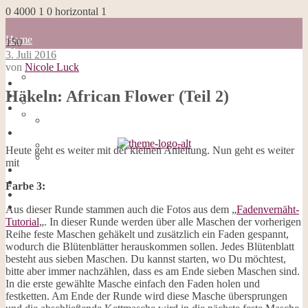
0
4000
1
0
horizontal
1
Home
150
Blog
3. Juli 2016
about me
von
Nicole Luck
100 Dinge
Home
Impressum
Häkeln: African Flower (Teil 2)
Blog
Datenschutzerklärung
about me
Cookies
100 Dinge
Galerie
Impressum
Opal-Abos
Datenschutzerklärung
Heute geht es weiter mit der kleinen Anleitung. Nun geht es weiter
Strickblogs
Cookies
mit
Hörbücher
Galerie
Opal-Abos
Farbe 3:
Strickblogs
Hörbücher
Aus dieser Runde stammen auch die Fotos aus dem „
Fadenvernäht-
Tutorial
„. In dieser Runde werden über alle Maschen der vorherigen
Reihe feste Maschen gehäkelt und zusätzlich ein Faden gespannt,
wodurch die Blütenblätter herauskommen sollen. Jedes Blütenblatt
besteht aus sieben Maschen. Du kannst starten, wo Du möchtest,
bitte aber immer nachzählen, dass es am Ende sieben Maschen sind.
In die erste gewählte Masche einfach den Faden holen und
festketten. Am Ende der Runde wird diese Masche übersprungen