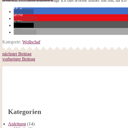
iPod mit Hörbuch. Zurzeit trage ich das iPhone immer mit mir, da ich
Galerie
Opal-Abos
teilen
Strickblogs
merken
Hörbücher
teilen
E-Mail
Kategorie:
Wollschaf
nächster Beitrag
vorheriger Beitrag
Kategorien
Anleitung
(14)