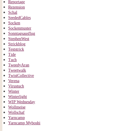
Reportage
Rezension
Schal
SeededCables
Socken
Sockenmuster
Sonntagsausflug
StephenWest
Strickblog
Teststrick
Tide
Tuch
TweedyAran
Tweetwalk
TwistCollective
Verena
Virustuch
Winter
Winterlight
WIP Wednesday
Wollmeise
Wollschaf
Yarncamp
Yarncamp Myboshi