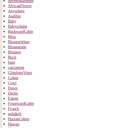
adventskalender
AfricanFlower
Anywhere
Audible
Baby
Babyschuhe
BackwardCable
Bliss
Bloggerleben
Blogparade
Bruinen
Buch
bunt
catcontent
ClimbingVines
Colete
Cowl
Dawn
Decke
Eileen
FrontwardCable
Frosch
gehäkelt
HarlanCoben
Hawaii