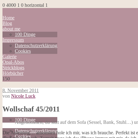
0
4000
1
0
horizontal
1
Home
Blog
about me
100 Dinge
Impressum
Datenschutzerklärung
Cookies
Galerie
Opal-Abos
Strickblogs
Hörbücher
150
8. November 2011
von
Nicole Luck
Home
Wollschaf 45/2011
Blog
about me
100 Dinge
Angenommen, du sitzt auf dem Sofa (Sessel, Bank, Stuhl…) und
Impressum
Datenschutzerklärung
Die Anleitung… ansonsten hole ich mir, was ich brauche. Perfekt ist 
Cookies