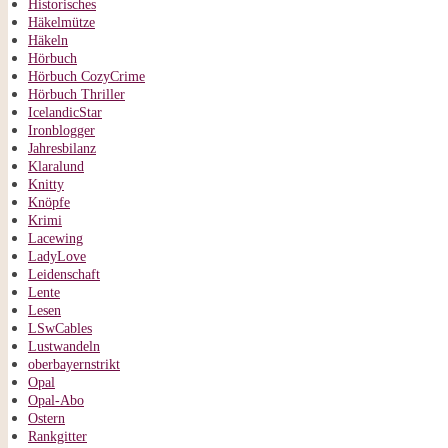
Historisches
Häkelmütze
Häkeln
Hörbuch
Hörbuch CozyCrime
Hörbuch Thriller
IcelandicStar
Ironblogger
Jahresbilanz
Klaralund
Knitty
Knöpfe
Krimi
Lacewing
LadyLove
Leidenschaft
Lente
Lesen
LSwCables
Lustwandeln
oberbayernstrikt
Opal
Opal-Abo
Ostern
Rankgitter