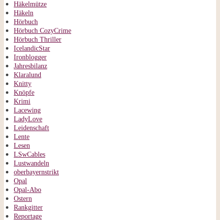
Häkelmütze
Häkeln
Hörbuch
Hörbuch CozyCrime
Hörbuch Thriller
IcelandicStar
Ironblogger
Jahresbilanz
Klaralund
Knitty
Knöpfe
Krimi
Lacewing
LadyLove
Leidenschaft
Lente
Lesen
LSwCables
Lustwandeln
oberbayernstrikt
Opal
Opal-Abo
Ostern
Rankgitter
Reportage