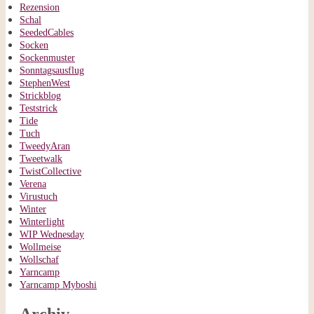
Rezension
Schal
SeededCables
Socken
Sockenmuster
Sonntagsausflug
StephenWest
Strickblog
Teststrick
Tide
Tuch
TweedyAran
Tweetwalk
TwistCollective
Verena
Virustuch
Winter
Winterlight
WIP Wednesday
Wollmeise
Wollschaf
Yarncamp
Yarncamp Myboshi