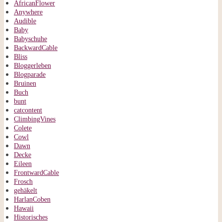
AfricanFlower
Anywhere
Audible
Baby
Babyschuhe
BackwardCable
Bliss
Bloggerleben
Blogparade
Bruinen
Buch
bunt
catcontent
ClimbingVines
Colete
Cowl
Dawn
Decke
Eileen
FrontwardCable
Frosch
gehäkelt
HarlanCoben
Hawaii
Historisches