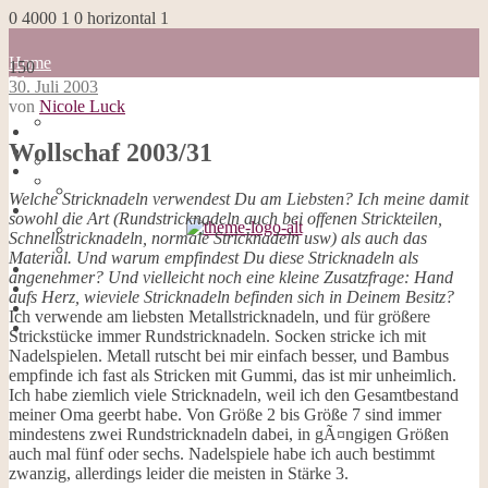
0
4000
1
0
horizontal
1
Home
150
Blog
30. Juli 2003
about me
von
Nicole Luck
100 Dinge
Home
Impressum
Wollschaf 2003/31
Blog
Datenschutzerklärung
about me
Cookies
100 Dinge
Welche Stricknadeln verwendest Du am Liebsten? Ich meine damit
Galerie
Impressum
sowohl die Art (Rundstricknadeln auch bei offenen Strickteilen,
Opal-Abos
Datenschutzerklärung
Schnellstricknadeln, normale Stricknadeln usw) als auch das
Strickblogs
Cookies
Material. Und warum empfindest Du diese Stricknadeln als
Hörbücher
Galerie
angenehmer? Und vielleicht noch eine kleine Zusatzfrage: Hand
Opal-Abos
aufs Herz, wieviele Stricknadeln befinden sich in Deinem Besitz?
Strickblogs
Ich verwende am liebsten Metallstricknadeln, und für größere
Hörbücher
Strickstücke immer Rundstricknadeln. Socken stricke ich mit
Nadelspielen. Metall rutscht bei mir einfach besser, und Bambus
empfinde ich fast als Stricken mit Gummi, das ist mir unheimlich.
Ich habe ziemlich viele Stricknadeln, weil ich den Gesamtbestand
meiner Oma geerbt habe. Von Größe 2 bis Größe 7 sind immer
mindestens zwei Rundstricknadeln dabei, in gÃ¤ngigen Größen
auch mal fünf oder sechs. Nadelspiele habe ich auch bestimmt
zwanzig, allerdings leider die meisten in Stärke 3.