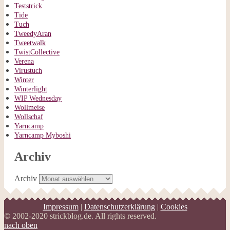
Teststrick
Tide
Tuch
TweedyAran
Tweetwalk
TwistCollective
Verena
Virustuch
Winter
Winterlight
WIP Wednesday
Wollmeise
Wollschaf
Yarncamp
Yarncamp Myboshi
Archiv
Archiv
Impressum
|
Datenschutzerklärung
|
Cookies
© 2002-2020 strickblog.de. All rights reserved.
nach oben