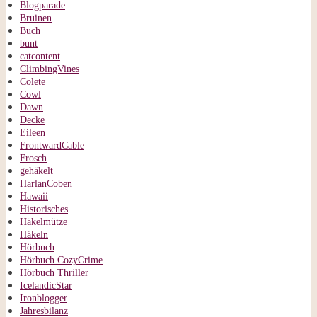
Blogparade
Bruinen
Buch
bunt
catcontent
ClimbingVines
Colete
Cowl
Dawn
Decke
Eileen
FrontwardCable
Frosch
gehäkelt
HarlanCoben
Hawaii
Historisches
Häkelmütze
Häkeln
Hörbuch
Hörbuch CozyCrime
Hörbuch Thriller
IcelandicStar
Ironblogger
Jahresbilanz