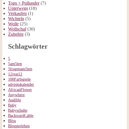
Tops + Pullunder
(7)
Unterwegs
(18)
Verkaufen
(1)
Wichteln
(5)
Wolle
(25)
Wollschaf
(30)
Zubehör
(3)
Schlagwörter
5
5am5ten
5fragenam5ten
12von12
100Farbspiele
adventskalender
AfricanFlower
Anywhere
Audible
Baby
Babyschuhe
BackwardCable
Bliss
Bloggerleben