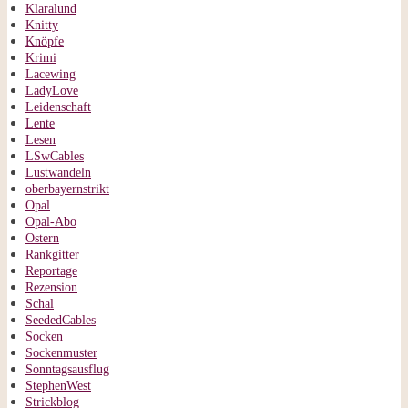
Klaralund
Knitty
Knöpfe
Krimi
Lacewing
LadyLove
Leidenschaft
Lente
Lesen
LSwCables
Lustwandeln
oberbayernstrikt
Opal
Opal-Abo
Ostern
Rankgitter
Reportage
Rezension
Schal
SeededCables
Socken
Sockenmuster
Sonntagsausflug
StephenWest
Strickblog