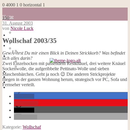
0
4000
1
0
horizontal
1
Home
150
Blog
31. August 2003
about me
von
Nicole Luck
100 Dinge
Home
Impressum
Wollschaf 2003/35
Blog
Datenschutzerklärung
about me
Cookies
100 Dinge
GewÃ¤hrst Du mir einen Blick in Deinen Strickkorb? Was befindet
Galerie
Impressum
sich alles darin?
Opal-Abos
Datenschutzerklärung
Zwei Einzelsocken mit passendem Restknäuel, drei weitere Knäuel
Strickblogs
Cookies
Sockenwolle, die aufgeribbelte Pettinato-Wolle und sieben
Hörbücher
Galerie
Maschenbärchen. Geht ja noch 😉 Die anderen Strickprojekte
Opal-Abos
fliegen in der ganzen Wohnung herum, strategisch vor PC, Sofa und
Strickblogs
Fernseher verteilt.
Hörbücher
teilen
merken
teilen
E-Mail
Kategorie:
Wollschaf