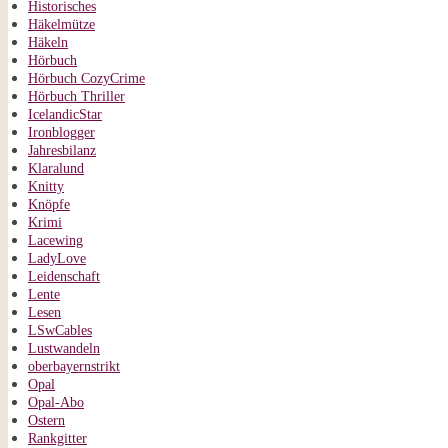
Historisches
Häkelmütze
Häkeln
Hörbuch
Hörbuch CozyCrime
Hörbuch Thriller
IcelandicStar
Ironblogger
Jahresbilanz
Klaralund
Knitty
Knöpfe
Krimi
Lacewing
LadyLove
Leidenschaft
Lente
Lesen
LSwCables
Lustwandeln
oberbayernstrikt
Opal
Opal-Abo
Ostern
Rankgitter