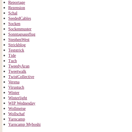
Reportage
Rezension
Schal
SeededCables
Socken
Sockenmuster
Sonntagsausflug
StephenWest
Strickblog
Teststrick
Tide
Tuch
TweedyAran
Tweetwalk
TwistCollective
Verena
Virustuch
Winter
Winterlight
WIP Wednesday
Wollmeise
Wollschaf
Yarncamp
Yarncamp Myboshi