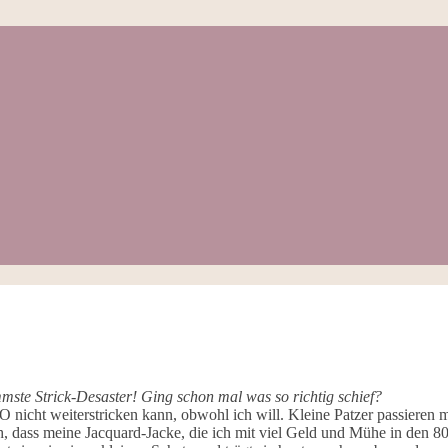
mmste Strick-Desaster! Ging schon mal was so richtig schief?
O nicht weiterstricken kann, obwohl ich will. Kleine Patzer passieren m
dass meine Jacquard-Jacke, die ich mit viel Geld und Mühe in den 80-e