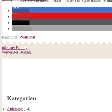
sondern meiner 156 cm kleinen Mama passte. Das Gute daran: sie hütet
Galerie
Opal-Abos
teilen
Strickblogs
merken
Hörbücher
teilen
E-Mail
Kategorie:
Wollschaf
nächster Beitrag
vorheriger Beitrag
Kategorien
Anleitung
(14)