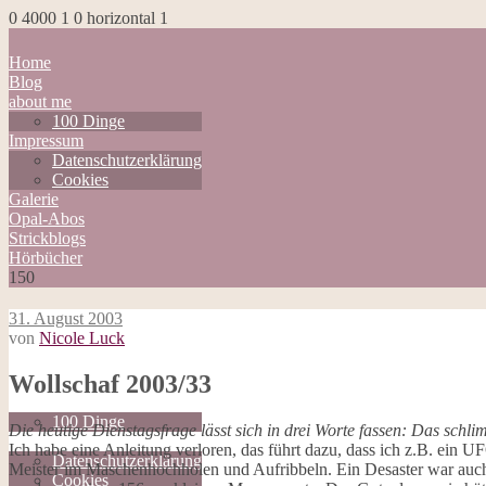
0
4000
1
0
horizontal
1
Home
Blog
about me
100 Dinge
Impressum
Datenschutzerklärung
Cookies
Galerie
Opal-Abos
Strickblogs
Hörbücher
150
31. August 2003
von
Nicole Luck
Home
Wollschaf 2003/33
Blog
about me
100 Dinge
Die heutige Dienstagsfrage lässt sich in drei Worte fassen: Das schli
Impressum
Ich habe eine Anleitung verloren, das führt dazu, dass ich z.B. ein UF
Datenschutzerklärung
Meister im Maschenhochholen und Aufribbeln. Ein Desaster war auch, 
Cookies