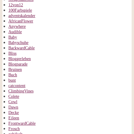
12von12
100Farbspiele
adventskalender
AfricanFlower
Anywhere
Audible
Baby
Babyschuhe
BackwardCable
Bliss
Bloggerleben
Blogparade
Bruinen
Buch
bunt
catcontent
ClimbingVines
Colete
Cowl
Dawn
Decke
Eileen
FrontwardCable
Frosch