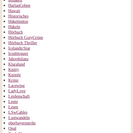
gehäkelt
HarlanCoben
Hawaii
Historisches
Häkelmütze
Häkeln
Hörbuch
Hörbuch CozyCrime
Hörbuch Thriller
IcelandicStar
Ironblogger
Jahresbilanz
Klaralund
Knitty
Knöpfe
Krimi
Lacewing
LadyLove
Leidenschaft
Lente
Lesen
LSwCables
Lustwandeln
oberbayernstrikt
Opal