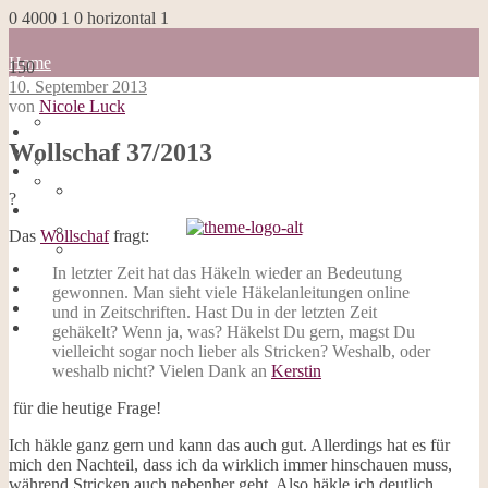
0
4000
1
0
horizontal
1
Home
150
Blog
10. September 2013
about me
von
Nicole Luck
100 Dinge
Home
Impressum
Wollschaf 37/2013
Blog
Datenschutzerklärung
about me
Cookies
100 Dinge
?
Galerie
Impressum
Opal-Abos
Datenschutzerklärung
Das
Wollschaf
fragt:
Strickblogs
Cookies
Hörbücher
Galerie
In letzter Zeit hat das Häkeln wieder an Bedeutung
Opal-Abos
gewonnen. Man sieht viele Häkelanleitungen online
Strickblogs
und in Zeitschriften. Hast Du in der letzten Zeit
Hörbücher
gehäkelt? Wenn ja, was? Häkelst Du gern, magst Du
vielleicht sogar noch lieber als Stricken? Weshalb, oder
weshalb nicht? Vielen Dank an
Kerstin
für die heutige Frage!
Ich häkle ganz gern und kann das auch gut. Allerdings hat es für
mich den Nachteil, dass ich da wirklich immer hinschauen muss,
während Stricken auch nebenher geht. Also häkle ich deutlich