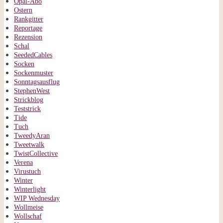
Opal-Abo
Ostern
Rankgitter
Reportage
Rezension
Schal
SeededCables
Socken
Sockenmuster
Sonntagsausflug
StephenWest
Strickblog
Teststrick
Tide
Tuch
TweedyAran
Tweetwalk
TwistCollective
Verena
Virustuch
Winter
Winterlight
WIP Wednesday
Wollmeise
Wollschaf