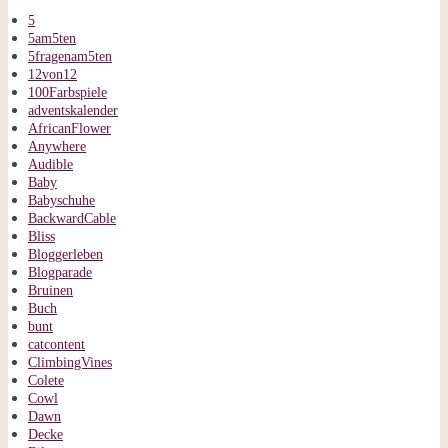
5
5am5ten
5fragenam5ten
12von12
100Farbspiele
adventskalender
AfricanFlower
Anywhere
Audible
Baby
Babyschuhe
BackwardCable
Bliss
Bloggerleben
Blogparade
Bruinen
Buch
bunt
catcontent
ClimbingVines
Colete
Cowl
Dawn
Decke