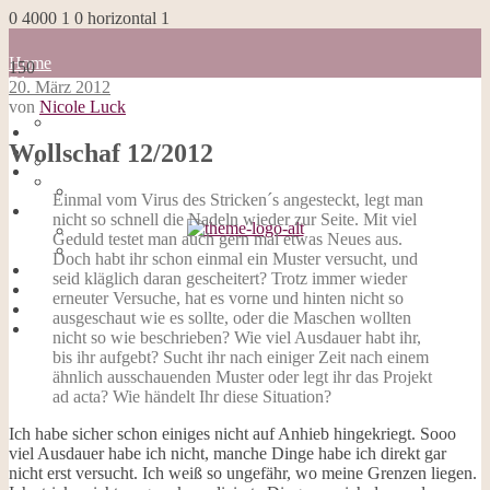
0
4000
1
0
horizontal
1
Home
150
Blog
20. März 2012
about me
von
Nicole Luck
100 Dinge
Home
Impressum
Wollschaf 12/2012
Blog
Datenschutzerklärung
about me
Cookies
100 Dinge
Einmal vom Virus des Stricken´s angesteckt, legt man
Galerie
Impressum
nicht so schnell die Nadeln wieder zur Seite. Mit viel
Opal-Abos
Datenschutzerklärung
Geduld testet man auch gern mal etwas Neues aus.
Strickblogs
Cookies
Doch habt ihr schon einmal ein Muster versucht, und
Hörbücher
Galerie
seid kläglich daran gescheitert? Trotz immer wieder
Opal-Abos
erneuter Versuche, hat es vorne und hinten nicht so
Strickblogs
ausgeschaut wie es sollte, oder die Maschen wollten
Hörbücher
nicht so wie beschrieben? Wie viel Ausdauer habt ihr,
bis ihr aufgebt? Sucht ihr nach einiger Zeit nach einem
ähnlich ausschauenden Muster oder legt ihr das Projekt
ad acta? Wie händelt Ihr diese Situation?
Ich habe sicher schon einiges nicht auf Anhieb hingekriegt. Sooo
viel Ausdauer habe ich nicht, manche Dinge habe ich direkt gar
nicht erst versucht. Ich weiß so ungefähr, wo meine Grenzen liegen.