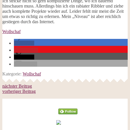
Ich stricke nicht so gern komplizierte Dinge, wo ich dauernd
hinschauen muss. Allerdings bin ich ein rabiater Ribbler und ziehe
auch komplette Projekte wieder auf. Leider fehlt mir meist die Zeit
um etwas so richtig zu erlernen. Mein „Niveau“ ist aber reichlich
gestiegen durch das Internet.
Wollschaf
teilen
merken
teilen
E-Mail
Kategorie:
Wollschaf
nächster Beitrag
vorheriger Beitrag
Follow