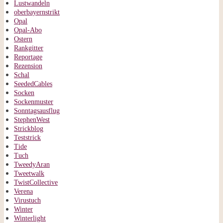
Lustwandeln
oberbayernstrikt
Opal
Opal-Abo
Ostern
Rankgitter
Reportage
Rezension
Schal
SeededCables
Socken
Sockenmuster
Sonntagsausflug
StephenWest
Strickblog
Teststrick
Tide
Tuch
TweedyAran
Tweetwalk
TwistCollective
Verena
Virustuch
Winter
Winterlight