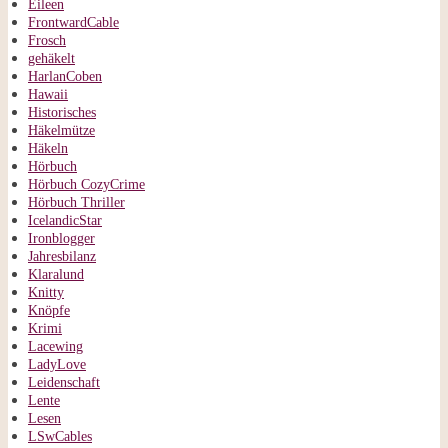
Eileen
FrontwardCable
Frosch
gehäkelt
HarlanCoben
Hawaii
Historisches
Häkelmütze
Häkeln
Hörbuch
Hörbuch CozyCrime
Hörbuch Thriller
IcelandicStar
Ironblogger
Jahresbilanz
Klaralund
Knitty
Knöpfe
Krimi
Lacewing
LadyLove
Leidenschaft
Lente
Lesen
LSwCables