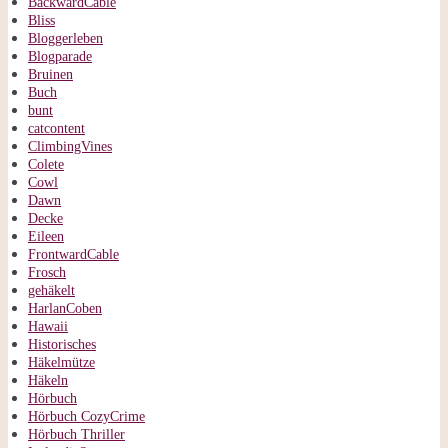
BackwardCable
Bliss
Bloggerleben
Blogparade
Bruinen
Buch
bunt
catcontent
ClimbingVines
Colete
Cowl
Dawn
Decke
Eileen
FrontwardCable
Frosch
gehäkelt
HarlanCoben
Hawaii
Historisches
Häkelmütze
Häkeln
Hörbuch
Hörbuch CozyCrime
Hörbuch Thriller