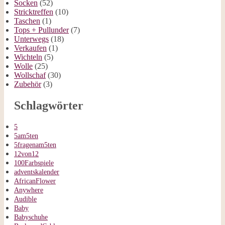
Socken
(52)
Stricktreffen
(10)
Taschen
(1)
Tops + Pullunder
(7)
Unterwegs
(18)
Verkaufen
(1)
Wichteln
(5)
Wolle
(25)
Wollschaf
(30)
Zubehör
(3)
Schlagwörter
5
5am5ten
5fragenam5ten
12von12
100Farbspiele
adventskalender
AfricanFlower
Anywhere
Audible
Baby
Babyschuhe