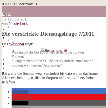
0
4000
1
0
horizontal
1
Home
150
Blog
15. Februar 2011
about me
von
Nicole Luck
100 Dinge
Home
Impressum
Die verstrickte Dienstagsfrage 7/2011
Blog
Datenschutzerklärung
about me
Cookies
100 Dinge
Das
Wollschaf
fragt:
Galerie
Impressum
Opal-Abos
Datenschutzerklärung
Was macht ihr bei LÃ¶chern in handgestrickten
Strickblogs
Cookies
Socken?
Hörbücher
Galerie
Fachgerecht stopfen? LÃ¶cher irgendwie zunÃ¤hen?
Opal-Abos
Socken wegwerfen? Anstricken?
Strickblogs
Hörbücher
Ich werfe die Socken weg, zumindest bis dato waren das immer
Alterserscheinungen, die ein Stopfen nicht sinnvoll erscheinen
lieÃŸen.
teilen
merken
teilen