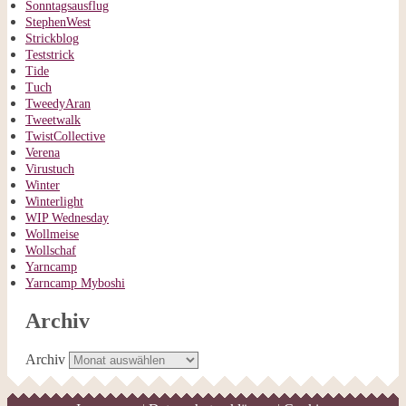
Sonntagsausflug
StephenWest
Strickblog
Teststrick
Tide
Tuch
TweedyAran
Tweetwalk
TwistCollective
Verena
Virustuch
Winter
Winterlight
WIP Wednesday
Wollmeise
Wollschaf
Yarncamp
Yarncamp Myboshi
Archiv
Archiv