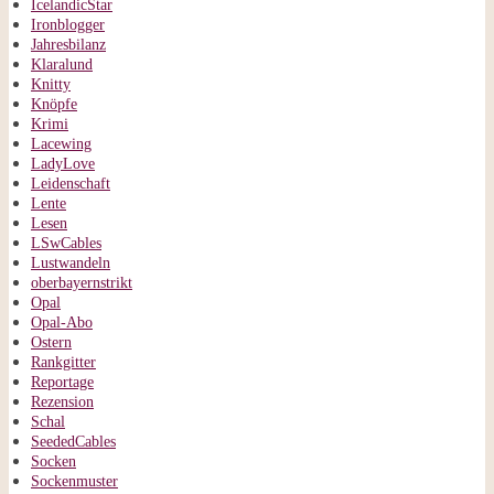
IcelandicStar
Ironblogger
Jahresbilanz
Klaralund
Knitty
Knöpfe
Krimi
Lacewing
LadyLove
Leidenschaft
Lente
Lesen
LSwCables
Lustwandeln
oberbayernstrikt
Opal
Opal-Abo
Ostern
Rankgitter
Reportage
Rezension
Schal
SeededCables
Socken
Sockenmuster