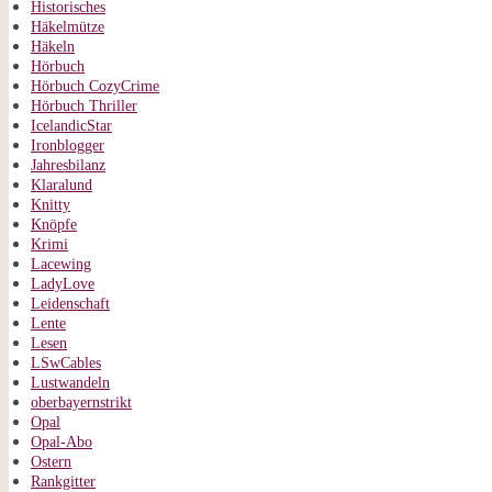
Historisches
Häkelmütze
Häkeln
Hörbuch
Hörbuch CozyCrime
Hörbuch Thriller
IcelandicStar
Ironblogger
Jahresbilanz
Klaralund
Knitty
Knöpfe
Krimi
Lacewing
LadyLove
Leidenschaft
Lente
Lesen
LSwCables
Lustwandeln
oberbayernstrikt
Opal
Opal-Abo
Ostern
Rankgitter