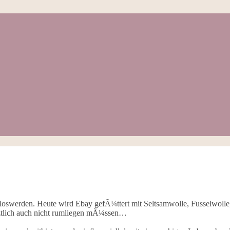
loswerden. Heute wird Ebay gefÃ¼ttert mit Seltsamwolle, Fusselwolle,
letztlich auch nicht rumliegen mÃ¼ssen…