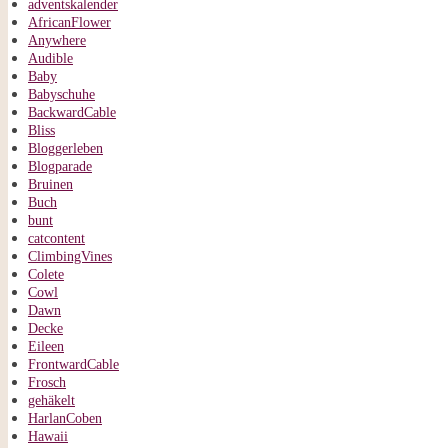
adventskalender
AfricanFlower
Anywhere
Audible
Baby
Babyschuhe
BackwardCable
Bliss
Bloggerleben
Blogparade
Bruinen
Buch
bunt
catcontent
ClimbingVines
Colete
Cowl
Dawn
Decke
Eileen
FrontwardCable
Frosch
gehäkelt
HarlanCoben
Hawaii