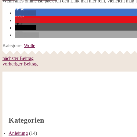
Wenn alles online ist, pack ich den Link mal hier rein, vielleicht m
Galerie
Opal-Abos
teilen
Strickblogs
merken
Hörbücher
teilen
E-Mail
Kategorie:
Wolle
nächster Beitrag
vorheriger Beitrag
Kategorien
Anleitung
(14)