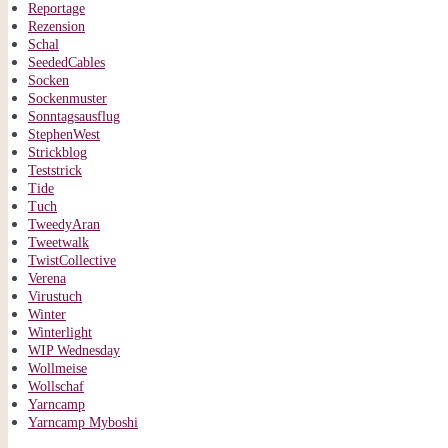
Reportage
Rezension
Schal
SeededCables
Socken
Sockenmuster
Sonntagsausflug
StephenWest
Strickblog
Teststrick
Tide
Tuch
TweedyAran
Tweetwalk
TwistCollective
Verena
Virustuch
Winter
Winterlight
WIP Wednesday
Wollmeise
Wollschaf
Yarncamp
Yarncamp Myboshi