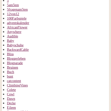
5
5am5ten
5fragenam5ten
12von12
100Farbspiele
adventskalender
AfricanFlower
Anywhere
Audible
Baby
Babyschuhe
BackwardCable
Bliss
Bloggerleben
Blogparade
Bruinen
Buch
bunt
catcontent
ClimbingVines
Colete
Cowl
Dawn
Decke
Eileen