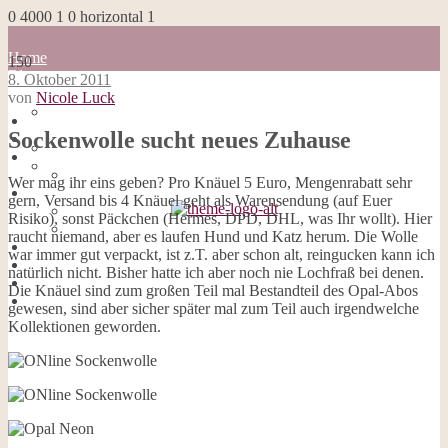
0
4000
1
0
horizontal
1
Home
150
Blog
8. Oktober 2011
about me
von
Nicole Luck
100 Dinge
Home
Impressum
Sockenwolle sucht neues Zuhause
Blog
Datenschutzerklärung
about me
Cookies
100 Dinge
Wer mag ihr eins geben? Pro Knäuel 5 Euro, Mengenrabatt sehr
Galerie
Impressum
gern, Versand bis 4 Knäuel geht als Warensendung (auf Euer
Opal-Abos
Datenschutzerklärung
Risiko), sonst Päckchen (Hermes, DPD, DHL, was Ihr wollt). Hier
Strickblogs
Cookies
raucht niemand, aber es laufen Hund und Katz herum. Die Wolle
Hörbücher
Galerie
war immer gut verpackt, ist z.T. aber schon alt, reingucken kann ich
Opal-Abos
natürlich nicht. Bisher hatte ich aber noch nie Lochfraß bei denen.
Strickblogs
Die Knäuel sind zum großen Teil mal Bestandteil des Opal-Abos
Hörbücher
gewesen, sind aber sicher später mal zum Teil auch irgendwelche
Kollektionen geworden.