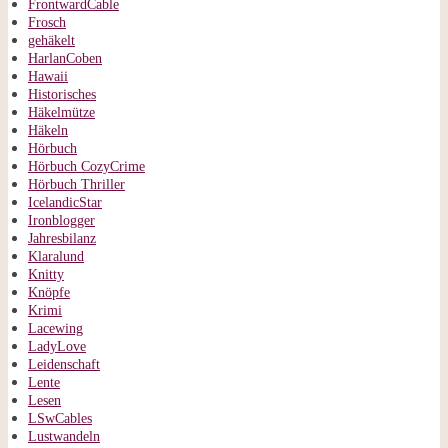
FrontwardCable
Frosch
gehäkelt
HarlanCoben
Hawaii
Historisches
Häkelmütze
Häkeln
Hörbuch
Hörbuch CozyCrime
Hörbuch Thriller
IcelandicStar
Ironblogger
Jahresbilanz
Klaralund
Knitty
Knöpfe
Krimi
Lacewing
LadyLove
Leidenschaft
Lente
Lesen
LSwCables
Lustwandeln