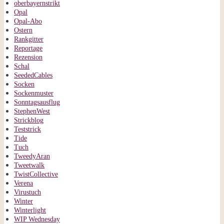
oberbayernstrikt
Opal
Opal-Abo
Ostern
Rankgitter
Reportage
Rezension
Schal
SeededCables
Socken
Sockenmuster
Sonntagsausflug
StephenWest
Strickblog
Teststrick
Tide
Tuch
TweedyAran
Tweetwalk
TwistCollective
Verena
Virustuch
Winter
Winterlight
WIP Wednesday