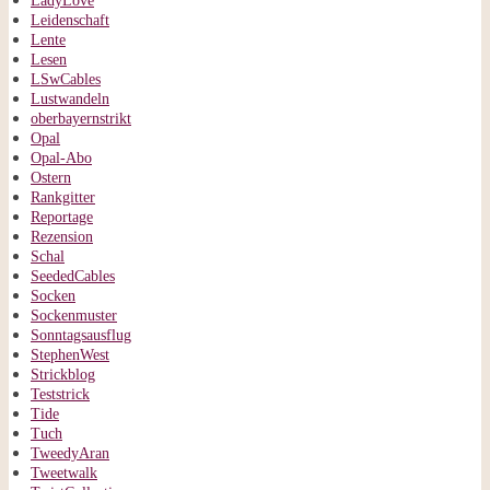
LadyLove
Leidenschaft
Lente
Lesen
LSwCables
Lustwandeln
oberbayernstrikt
Opal
Opal-Abo
Ostern
Rankgitter
Reportage
Rezension
Schal
SeededCables
Socken
Sockenmuster
Sonntagsausflug
StephenWest
Strickblog
Teststrick
Tide
Tuch
TweedyAran
Tweetwalk