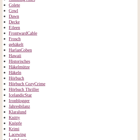
Colete
Cowl
Dawn
Decke
Eileen
FrontwardCable
Frosch
gehäkelt
HarlanCoben
Hawaii
Historisches
Häkelmütze
Häkeln
Hörbuch
Hörbuch CozyCrime
Hörbuch Thriller
IcelandicStar
Ironblogger
Jahresbilanz
Klaralund
Knitty
Knöpfe
Krimi
Lacewing