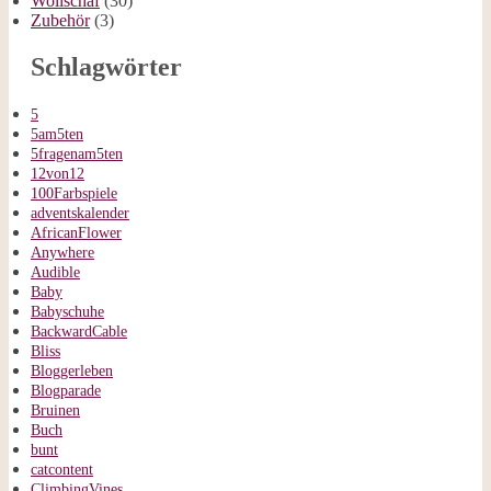
Wollschaf
(30)
Zubehör
(3)
Schlagwörter
5
5am5ten
5fragenam5ten
12von12
100Farbspiele
adventskalender
AfricanFlower
Anywhere
Audible
Baby
Babyschuhe
BackwardCable
Bliss
Bloggerleben
Blogparade
Bruinen
Buch
bunt
catcontent
ClimbingVines