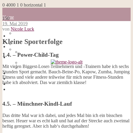
0
4000
1
0
horizontal
1
Home
150
Blog
19. Mai 2019
about me
von
Nicole Luck
100 Dinge
Home
Impressum
Kleine Sporterfolge
Blog
Datenschutzerklärung
about me
Cookies
100 Dinge
1.4. – Power-Child-Tag
Galerie
Impressum
Opal-Abos
Datenschutzerklärung
Strickblogs
Mit vielen Biggest-Loser-Teilnehmern und -Trainern habe ich sechs
Cookies
Hörbücher
Stunden Sport gemacht. Bauch-Beine-Po, Kapow, Zumba, Jumping
Galerie
Fitness und viele andere teilweise für mich neue Fitness-Stunden
Opal-Abos
habe ich absolviert. Das war ziemlich klasse!
Strickblogs
Hörbücher
4.5. – Münchner-Kindl-Lauf
Das dritte Mal war ich dabei, und jedes Mal bin ich ein bisschen
besser. Heuer war es echt kalt und hat auf der Strecke auch zweimal
heftig geregnet. Aber ich hab‘s durchgehalten!