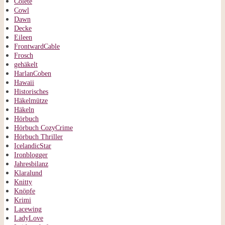
Colete
Cowl
Dawn
Decke
Eileen
FrontwardCable
Frosch
gehäkelt
HarlanCoben
Hawaii
Historisches
Häkelmütze
Häkeln
Hörbuch
Hörbuch CozyCrime
Hörbuch Thriller
IcelandicStar
Ironblogger
Jahresbilanz
Klaralund
Knitty
Knöpfe
Krimi
Lacewing
LadyLove