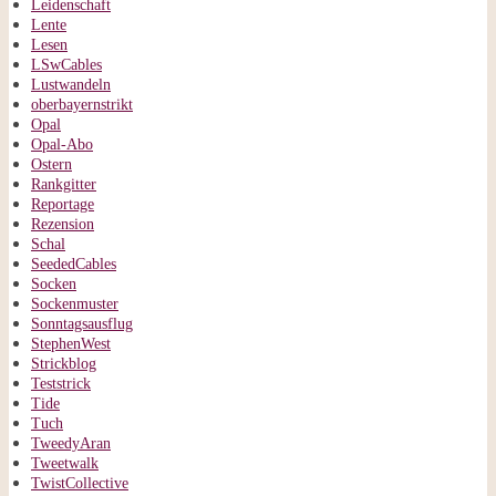
Leidenschaft
Lente
Lesen
LSwCables
Lustwandeln
oberbayernstrikt
Opal
Opal-Abo
Ostern
Rankgitter
Reportage
Rezension
Schal
SeededCables
Socken
Sockenmuster
Sonntagsausflug
StephenWest
Strickblog
Teststrick
Tide
Tuch
TweedyAran
Tweetwalk
TwistCollective