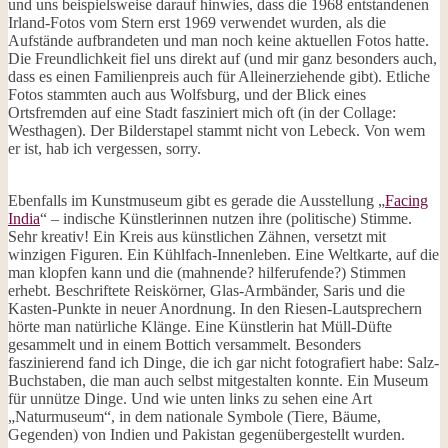
und uns beispielsweise darauf hinwies, dass die 1968 entstandenen
Irland-Fotos vom Stern erst 1969 verwendet wurden, als die
Aufstände aufbrandeten und man noch keine aktuellen Fotos hatte.
Die Freundlichkeit fiel uns direkt auf (und mir ganz besonders auch,
dass es einen Familienpreis auch für Alleinerziehende gibt). Etliche
Fotos stammten auch aus Wolfsburg, und der Blick eines
Ortsfremden auf eine Stadt fasziniert mich oft (in der Collage:
Westhagen). Der Bilderstapel stammt nicht von Lebeck. Von wem
er ist, hab ich vergessen, sorry.
Ebenfalls im Kunstmuseum gibt es gerade die Ausstellung „
Facing
India
“ – indische Künstlerinnen nutzen ihre (politische) Stimme.
Sehr kreativ! Ein Kreis aus künstlichen Zähnen, versetzt mit
winzigen Figuren. Ein Kühlfach-Innenleben. Eine Weltkarte, auf die
man klopfen kann und die (mahnende? hilferufende?) Stimmen
erhebt. Beschriftete Reiskörner, Glas-Armbänder, Saris und die
Kasten-Punkte in neuer Anordnung. In den Riesen-Lautsprechern
hörte man natürliche Klänge. Eine Künstlerin hat Müll-Düfte
gesammelt und in einem Bottich versammelt. Besonders
faszinierend fand ich Dinge, die ich gar nicht fotografiert habe: Salz-
Buchstaben, die man auch selbst mitgestalten konnte. Ein Museum
für unnütze Dinge. Und wie unten links zu sehen eine Art
„Naturmuseum“, in dem nationale Symbole (Tiere, Bäume,
Gegenden) von Indien und Pakistan gegenübergestellt wurden.