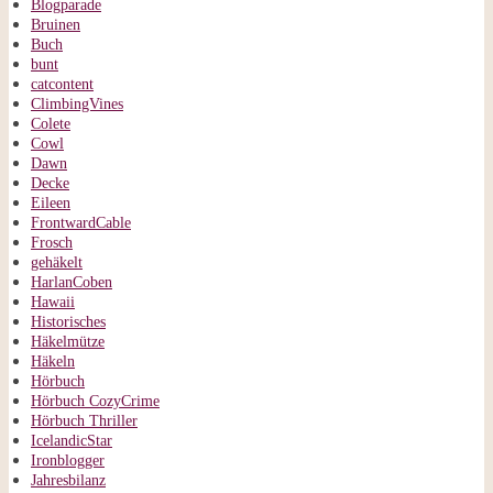
Blogparade
Bruinen
Buch
bunt
catcontent
ClimbingVines
Colete
Cowl
Dawn
Decke
Eileen
FrontwardCable
Frosch
gehäkelt
HarlanCoben
Hawaii
Historisches
Häkelmütze
Häkeln
Hörbuch
Hörbuch CozyCrime
Hörbuch Thriller
IcelandicStar
Ironblogger
Jahresbilanz