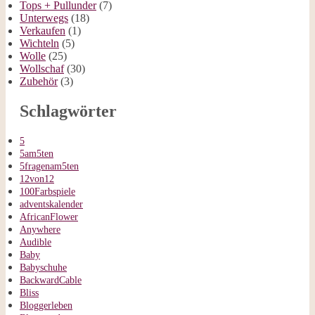
Tops + Pullunder
(7)
Unterwegs
(18)
Verkaufen
(1)
Wichteln
(5)
Wolle
(25)
Wollschaf
(30)
Zubehör
(3)
Schlagwörter
5
5am5ten
5fragenam5ten
12von12
100Farbspiele
adventskalender
AfricanFlower
Anywhere
Audible
Baby
Babyschuhe
BackwardCable
Bliss
Bloggerleben