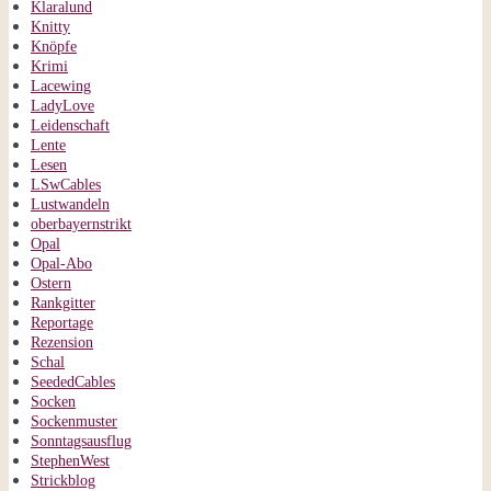
Klaralund
Knitty
Knöpfe
Krimi
Lacewing
LadyLove
Leidenschaft
Lente
Lesen
LSwCables
Lustwandeln
oberbayernstrikt
Opal
Opal-Abo
Ostern
Rankgitter
Reportage
Rezension
Schal
SeededCables
Socken
Sockenmuster
Sonntagsausflug
StephenWest
Strickblog