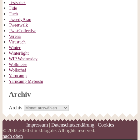
Teststrick
Tide
Tuch
TweedyAran
Tweetwalk
TwistCollective
Verena
Virustuch
Winter
Winterlight
WIP Wednesday
Wollmeise
Wollschaf
Yarncamp
Yarncamp Myboshi
Archiv
Archiv
Impressum
|
Datenschutzerklärung
|
Cookies
© 2002-2020 strickblog.de. All rights reserved.
nach oben