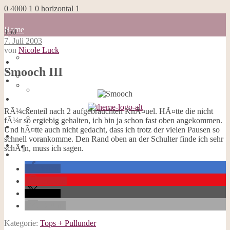
0
4000
1
0
horizontal
1
Home
150
Blog
7. Juli 2003
about me
von
Nicole Luck
100 Dinge
Home
Impressum
Smooch III
Blog
Datenschutzerklärung
about me
Cookies
100 Dinge
Galerie
Impressum
Opal-Abos
Datenschutzerklärung
RÃ¼ckenteil nach 2 aufgebrauchten KnÃ¤uel. HÃ¤tte die nicht
Strickblogs
Cookies
fÃ¼r so ergiebig gehalten, ich bin ja schon fast oben angekommen.
Hörbücher
Galerie
Und hÃ¤tte auch nicht gedacht, dass ich trotz der vielen Pausen so
Opal-Abos
schnell vorankomme. Den Rand oben an der Schulter finde ich sehr
Strickblogs
schÃ¶n, muss ich sagen.
Hörbücher
teilen
merken
teilen
E-Mail
Kategorie:
Tops + Pullunder