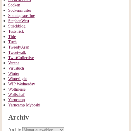
Socken
Sockenmuster
Sonntagsausflug
StephenWest
Strickblog
Teststrick
Tide
Tuch
TweedyAran
Tweetwalk
TwistCollective
Verena
Virustuch
Winter
Winterlight
WIP Wednesday
Wollmeise
Wollschaf
Yarncamp
Yarncamp Myboshi
Archiv
Archiv