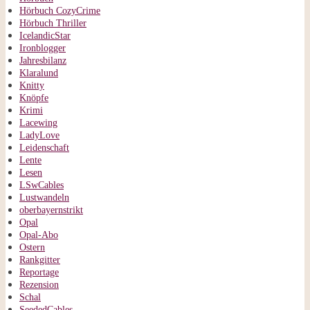
Hörbuch CozyCrime
Hörbuch Thriller
IcelandicStar
Ironblogger
Jahresbilanz
Klaralund
Knitty
Knöpfe
Krimi
Lacewing
LadyLove
Leidenschaft
Lente
Lesen
LSwCables
Lustwandeln
oberbayernstrikt
Opal
Opal-Abo
Ostern
Rankgitter
Reportage
Rezension
Schal
SeededCables