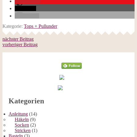
merken
teilen
E-Mail
Kategorie:
Tops + Pullunder
nächster Beitrag
vorheriger Beitrag
Follow
Kategorien
Anleitung
(14)
Häkeln
(9)
Socken
(2)
Stricken
(1)
Basteln
(3)