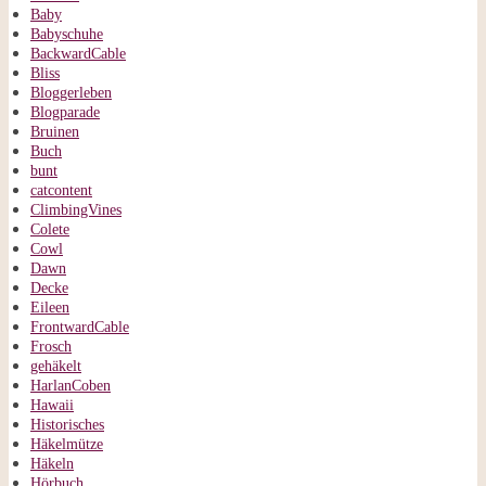
Baby
Babyschuhe
BackwardCable
Bliss
Bloggerleben
Blogparade
Bruinen
Buch
bunt
catcontent
ClimbingVines
Colete
Cowl
Dawn
Decke
Eileen
FrontwardCable
Frosch
gehäkelt
HarlanCoben
Hawaii
Historisches
Häkelmütze
Häkeln
Hörbuch