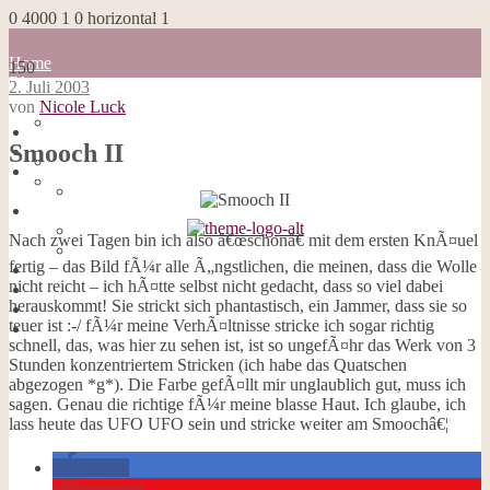
0
4000
1
0
horizontal
1
Home
150
Blog
2. Juli 2003
about me
von
Nicole Luck
100 Dinge
Home
Impressum
Smooch II
Blog
Datenschutzerklärung
about me
Cookies
100 Dinge
Galerie
Impressum
Opal-Abos
Datenschutzerklärung
Nach zwei Tagen bin ich also â€œschonâ€ mit dem ersten KnÃ¤uel
Strickblogs
Cookies
Hörbücher
fertig – das Bild fÃ¼r alle Ã„ngstlichen, die meinen, dass die Wolle
Galerie
nicht reicht – ich hÃ¤tte selbst nicht gedacht, dass so viel dabei
Opal-Abos
herauskommt! Sie strickt sich phantastisch, ein Jammer, dass sie so
Strickblogs
teuer ist :-/ fÃ¼r meine VerhÃ¤ltnisse stricke ich sogar richtig
Hörbücher
schnell, das, was hier zu sehen ist, ist so ungefÃ¤hr das Werk von 3
Stunden konzentriertem Stricken (ich habe das Quatschen
abgezogen *g*). Die Farbe gefÃ¤llt mir unglaublich gut, muss ich
sagen. Genau die richtige fÃ¼r meine blasse Haut. Ich glaube, ich
lass heute das UFO UFO sein und stricke weiter am Smoochâ€¦
teilen