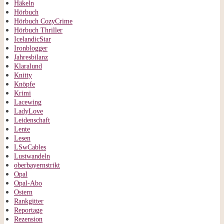
Häkeln
Hörbuch
Hörbuch CozyCrime
Hörbuch Thriller
IcelandicStar
Ironblogger
Jahresbilanz
Klaralund
Knitty
Knöpfe
Krimi
Lacewing
LadyLove
Leidenschaft
Lente
Lesen
LSwCables
Lustwandeln
oberbayernstrikt
Opal
Opal-Abo
Ostern
Rankgitter
Reportage
Rezension