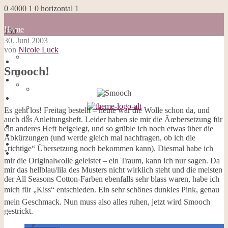
0
4000
1
0
horizontal
1
Home
150
Blog
30. Juni 2003
about me
von
Nicole Luck
100 Dinge
Home
Impressum
Smooch!
Blog
Datenschutzerklärung
about me
Cookies
100 Dinge
Galerie
Impressum
Opal-Abos
Datenschutzerklärung
Es geht los! Freitag bestellt – heute war die Wolle schon da, und
Strickblogs
Cookies
auch das Anleitungsheft. Leider haben sie mir die Ãœbersetzung für
Hörbücher
Galerie
ein anderes Heft beigelegt, und so grüble ich noch etwas über die
Opal-Abos
Abkürzungen (und werde gleich mal nachfragen, ob ich die
Strickblogs
„richtige“ Übersetzung noch bekommen kann). Diesmal habe ich
Hörbücher
mir die Originalwolle geleistet – ein Traum, kann ich nur sagen. Da
mir das hellblau/lila des Musters nicht wirklich steht und die meisten
der All Seasons Cotton-Farben ebenfalls sehr blass waren, habe ich
mich für „Kiss“ entschieden. Ein sehr schönes dunkles Pink, genau
mein Geschmack. Nun muss also alles ruhen, jetzt wird Smooch
gestrickt.