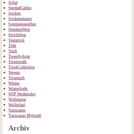
Schal
SeededCables
Socken
Sockenmuster
Sonntagsausflug
StephenWest
Strickblog
Teststrick
Tide
Tuch
TweedyAran
Tweetwalk
TwistCollective
Verena
Virustuch
Winter
Winterlight
WIP Wednesday
Wollmeise
Wollschaf
Yarncamp
Yarncamp Myboshi
Archiv