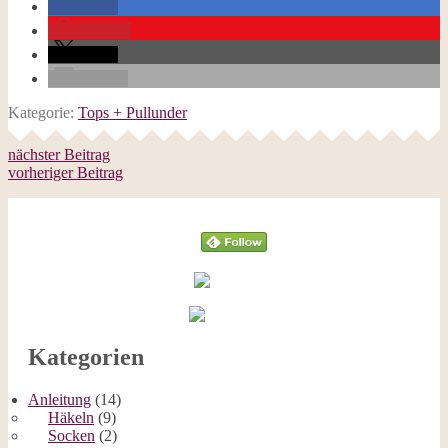
teilen
merken
teilen
E-Mail
Kategorie:
Tops + Pullunder
nächster Beitrag
vorheriger Beitrag
Follow
Kategorien
Anleitung
(14)
Häkeln
(9)
Socken
(2)