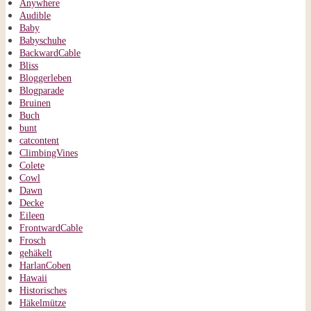
Anywhere
Audible
Baby
Babyschuhe
BackwardCable
Bliss
Bloggerleben
Blogparade
Bruinen
Buch
bunt
catcontent
ClimbingVines
Colete
Cowl
Dawn
Decke
Eileen
FrontwardCable
Frosch
gehäkelt
HarlanCoben
Hawaii
Historisches
Häkelmütze