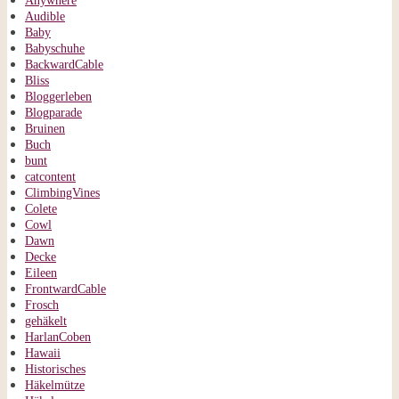
Anywhere
Audible
Baby
Babyschuhe
BackwardCable
Bliss
Bloggerleben
Blogparade
Bruinen
Buch
bunt
catcontent
ClimbingVines
Colete
Cowl
Dawn
Decke
Eileen
FrontwardCable
Frosch
gehäkelt
HarlanCoben
Hawaii
Historisches
Häkelmütze