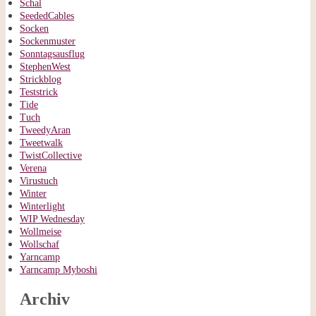
Schal
SeededCables
Socken
Sockenmuster
Sonntagsausflug
StephenWest
Strickblog
Teststrick
Tide
Tuch
TweedyAran
Tweetwalk
TwistCollective
Verena
Virustuch
Winter
Winterlight
WIP Wednesday
Wollmeise
Wollschaf
Yarncamp
Yarncamp Myboshi
Archiv