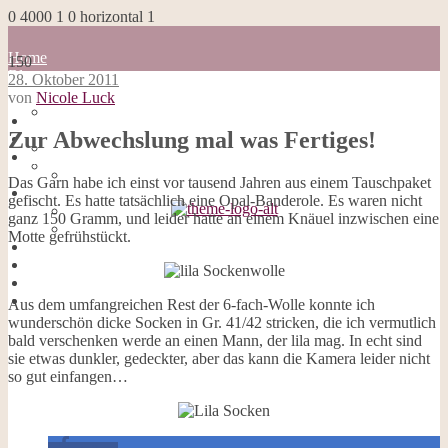
0
4000
1
0
horizontal
1
Home
150
Blog
28. Oktober 2011
about me
von
Nicole Luck
100 Dinge
Home
Impressum
Zur Abwechslung mal was Fertiges!
Blog
Datenschutzerklärung
about me
Cookies
100 Dinge
Das Garn habe ich einst vor tausend Jahren aus einem Tauschpaket
Galerie
Impressum
gefischt. Es hatte tatsächlich eine Opal-Banderole. Es waren nicht
Opal-Abos
Datenschutzerklärung
ganz 150 Gramm, und leider hatte an einem Knäuel inzwischen eine
Strickblogs
Cookies
Motte gefrühstückt.
Hörbücher
Galerie
Opal-Abos
Strickblogs
Hörbücher
Aus dem umfangreichen Rest der 6-fach-Wolle konnte ich
wunderschön dicke Socken in Gr. 41/42 stricken, die ich vermutlich
bald verschenken werde an einen Mann, der lila mag. In echt sind
sie etwas dunkler, gedeckter, aber das kann die Kamera leider nicht
so gut einfangen…