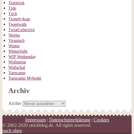
Teststrick
Tide
Tuch
TweedyAran
Tweetwalk
TwistCollective
Verena
Virustuch
Winter
Winterlight
WIP Wednesday
Wollmeise
Wollschaf
Yarncamp
Yarncamp Myboshi
Archiv
Archiv
Impressum
|
Datenschutzerklärung
|
Cookies
© 2002-2020 strickblog.de. All rights reserved.
nach oben