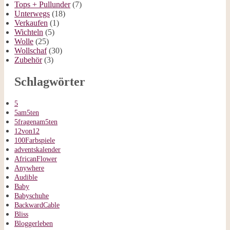
Tops + Pullunder
(7)
Unterwegs
(18)
Verkaufen
(1)
Wichteln
(5)
Wolle
(25)
Wollschaf
(30)
Zubehör
(3)
Schlagwörter
5
5am5ten
5fragenam5ten
12von12
100Farbspiele
adventskalender
AfricanFlower
Anywhere
Audible
Baby
Babyschuhe
BackwardCable
Bliss
Bloggerleben