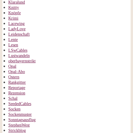
Klaralund
Knitty
Knöpfe
Krimi
Lacewing
LadyLove
Leidenschaft
Lente
Lesen
LSwCables
Lustwandeln
oberbayernstrikt
Opal
Opal-Abo
Ostern
Rankgitter
Reportage
Rezension
Schal
SeededCables
Socken
Sockenmuster
Sonntagsausflug
StephenWest
Strickblog