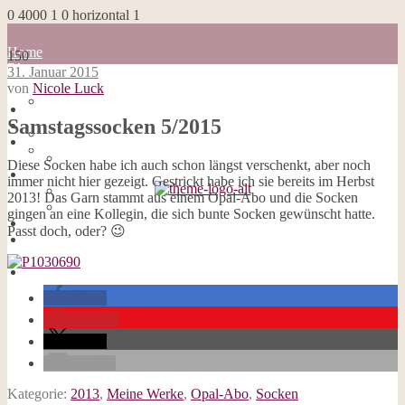
0
4000
1
0
horizontal
1
Home
150
Blog
31. Januar 2015
about me
von
Nicole Luck
100 Dinge
Home
Impressum
Samstagssocken 5/2015
Blog
Datenschutzerklärung
about me
Cookies
100 Dinge
Diese Socken habe ich auch schon längst verschenkt, aber noch
Galerie
Impressum
immer nicht hier gezeigt. Gestrickt habe ich sie bereits im Herbst
Opal-Abos
Datenschutzerklärung
2013! Das Garn stammt aus einem Opal-Abo und die Socken
Strickblogs
Cookies
gingen an eine Kollegin, die sich bunte Socken gewünscht hatte.
Hörbücher
Galerie
Passt doch, oder? 😉
Opal-Abos
Strickblogs
Hörbücher
teilen
merken
teilen
E-Mail
Kategorie:
2013
,
Meine Werke
,
Opal-Abo
,
Socken