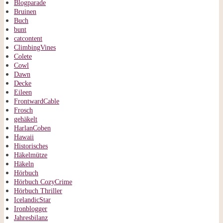
Blogparade
Bruinen
Buch
bunt
catcontent
ClimbingVines
Colete
Cowl
Dawn
Decke
Eileen
FrontwardCable
Frosch
gehäkelt
HarlanCoben
Hawaii
Historisches
Häkelmütze
Häkeln
Hörbuch
Hörbuch CozyCrime
Hörbuch Thriller
IcelandicStar
Ironblogger
Jahresbilanz