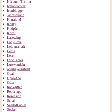
Hörbuch Thriller
IcelandicStar
Ironblogger
Jahresbilanz
Klaralund
Knitty
Knöpfe
Krimi
Lacewing
LadyLove
Leidenschaft
Lente
Lesen
LSwCables
Lustwandeln
oberbayernstrikt
Opal
Opal-Abo
Ostern
Rankgitter
Reportage
Rezension
Schal
SeededCables
Socken