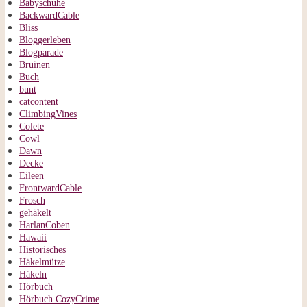
Babyschuhe
BackwardCable
Bliss
Bloggerleben
Blogparade
Bruinen
Buch
bunt
catcontent
ClimbingVines
Colete
Cowl
Dawn
Decke
Eileen
FrontwardCable
Frosch
gehäkelt
HarlanCoben
Hawaii
Historisches
Häkelmütze
Häkeln
Hörbuch
Hörbuch CozyCrime