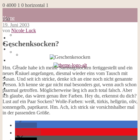
0
4000
1
0
horizontal
1
Home
150
Blog
19. Juni 2003
about me
von
Nicole Luck
100 Dinge
Home
Impressum
Geschenksocken?
Blog
Datenschutzerklärung
about me
Cookies
100 Dinge
Galerie
Impressum
Opal-Abos
Datenschutzerklärung
Hm. Gerade habe ich meine Samstagssocken fertiggestellt und ein
Strickblogs
Cookies
neues Knäuel angefangen, diesmal wieder eins vom Tausch mit
Hörbücher
Galerie
Susan. Und seit ich stricke, denke ich an eine noch nicht genannte
Opal-Abos
Person. Ich kenne sie gar nicht mal besonders gut, wenn auch schon
Strickblogs
paarmal getroffen. Möglicherweise lieg ich auch total falsch. Aber
Hörbücher
ich glaube, das wären genau ihre Farben. Hey du, erkennst du dich?
Lust auf ein Paar Socken? Wolle-Farben: weiß, türkis, hellgrün, oliv,
sonnengelb, paprikarot. Hm. Ach, ich strick sie vorsichtshalber mal
in der passenden Größe.
teilen
merken