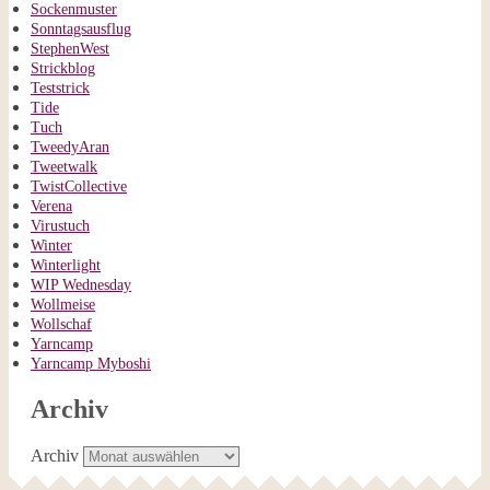
Sockenmuster
Sonntagsausflug
StephenWest
Strickblog
Teststrick
Tide
Tuch
TweedyAran
Tweetwalk
TwistCollective
Verena
Virustuch
Winter
Winterlight
WIP Wednesday
Wollmeise
Wollschaf
Yarncamp
Yarncamp Myboshi
Archiv
Archiv