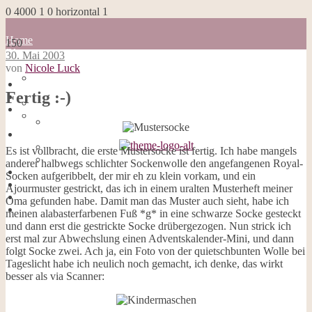
0
4000
1
0
horizontal
1
Home
150
Blog
30. Mai 2003
about me
von
Nicole Luck
100 Dinge
Home
Impressum
Fertig :-)
Blog
Datenschutzerklärung
about me
Cookies
100 Dinge
Galerie
Impressum
Opal-Abos
Datenschutzerklärung
Es ist vollbracht, die erste Mustersocke ist fertig. Ich habe mangels
Strickblogs
Cookies
anderer halbwegs schlichter Sockenwolle den angefangenen Royal-
Hörbücher
Galerie
Socken aufgeribbelt, der mir eh zu klein vorkam, und ein
Opal-Abos
Ajourmuster gestrickt, das ich in einem uralten Musterheft meiner
Strickblogs
Oma gefunden habe. Damit man das Muster auch sieht, habe ich
Hörbücher
meinen alabasterfarbenen Fuß *g* in eine schwarze Socke gesteckt
und dann erst die gestrickte Socke drübergezogen. Nun strick ich
erst mal zur Abwechslung einen Adventskalender-Mini, und dann
folgt Socke zwei. Ach ja, ein Foto von der quietschbunten Wolle bei
Tageslicht habe ich neulich noch gemacht, ich denke, das wirkt
besser als via Scanner: