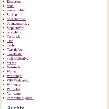
Rezension
Schal
SeededCables
Socken
Sockenmuster
Sonntagsausflug
StephenWest
Strickblog
Teststrick
Tide
Tuch
TweedyAran
Tweetwalk
TwistCollective
Verena
Virustuch
Winter
Winterlight
WIP Wednesday
Wollmeise
Wollschaf
Yarncamp
Yarncamp Myboshi
Archiv