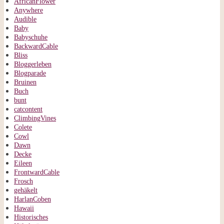
AfricanFlower
Anywhere
Audible
Baby
Babyschuhe
BackwardCable
Bliss
Bloggerleben
Blogparade
Bruinen
Buch
bunt
catcontent
ClimbingVines
Colete
Cowl
Dawn
Decke
Eileen
FrontwardCable
Frosch
gehäkelt
HarlanCoben
Hawaii
Historisches