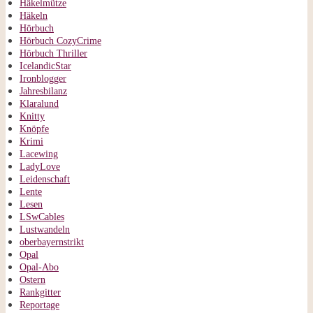
Häkelmütze
Häkeln
Hörbuch
Hörbuch CozyCrime
Hörbuch Thriller
IcelandicStar
Ironblogger
Jahresbilanz
Klaralund
Knitty
Knöpfe
Krimi
Lacewing
LadyLove
Leidenschaft
Lente
Lesen
LSwCables
Lustwandeln
oberbayernstrikt
Opal
Opal-Abo
Ostern
Rankgitter
Reportage